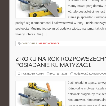
posiadaczami rozmaitych 
mamy nawet parę domów, mi
Aż tyle posiadłości nie je
stanie je sprzedać i wzbog
pozbyć się nieruchomości i zainwestować w inną. Ludzie nadzwycz
postępują. Musimy jednak mieć godziwą wiedzę na temat takich i
własny interes. Nie […]
CATEGORIES:
NIERUCHOMOŚCI
Z ROKU NA ROK ROZPOWSZECHN
POSIADANIE KLIMATYZACJI.
POSTED BY ADMIN
PAŹ - 11 - 2025
MOŻLIWOŚĆ KOMENTOWA
Jeśli chodzi o tapety, to wy
różnorodne motywy Każde m
człowiek pragnie by miejsc
niesamowite, niepowtarzaln
wagę przywiązuje się do wy