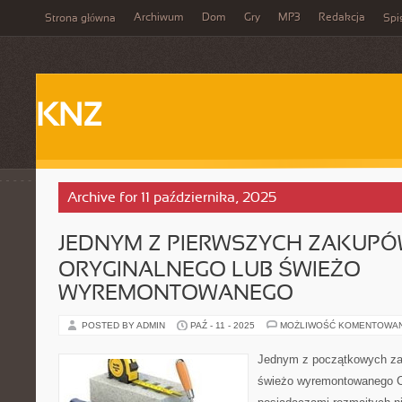
Archiwum
Dom
Gry
MP3
Redakcja
Strona główna
Spi
KNZ
Archive for 11 października, 2025
JEDNYM Z PIERWSZYCH ZAKUP
ORYGINALNEGO LUB ŚWIEŻO
WYREMONTOWANEGO
POSTED BY ADMIN
PAŹ - 11 - 2025
MOŻLIWOŚĆ KOMENTOWA
Jednym z początkowych z
świeżo wyremontowanego Co