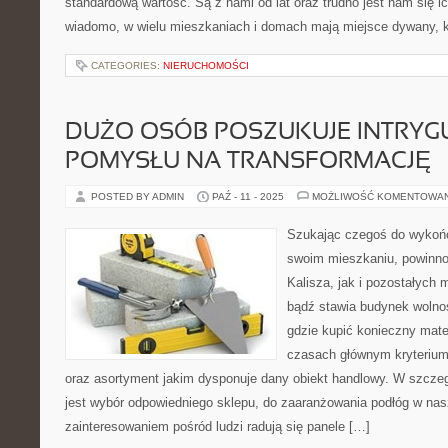
standardową wartość. Są z nami od lat oraz trudno jest nam się
wiadomo, w wielu mieszkaniach i domach mają miejsce dywany, k
CATEGORIES:
NIERUCHOMOŚCI
DUŻO OSÓB POSZUKUJE INTRYG
POMYSŁU NA TRANSFORMACJĘ
POSTED BY ADMIN
PAŹ - 11 - 2025
MOŻLIWOŚĆ KOMENTOWA
Szukając czegoś do wykońc
swoim mieszkaniu, powinno
Kalisza, jak i pozostałych 
bądź stawia budynek wolnos
gdzie kupić konieczny mat
czasach głównym kryterium 
oraz asortyment jakim dysponuje dany obiekt handlowy. W szcze
jest wybór odpowiedniego sklepu, do zaaranżowania podłóg w n
zainteresowaniem pośród ludzi radują się panele […]