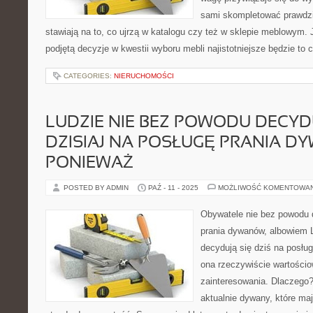
sami skompletować prawdzi
stawiają na to, co ujrzą w katalogu czy też w sklepie meblowym
podjętą decyzje w kwestii wyboru mebli najistotniejsze będzie to
CATEGORIES:
NIERUCHOMOŚCI
LUDZIE NIE BEZ POWODU DECYDU
DZISIAJ NA POSŁUGĘ PRANIA D
PONIEWAŻ
POSTED BY ADMIN
PAŹ - 11 - 2025
MOŻLIWOŚĆ KOMENTOWA
Obywatele nie bez powodu d
prania dywanów, albowiem 
decydują się dziś na posług
ona rzeczywiście wartościo
zainteresowania. Dlaczego?
aktualnie dywany, które ma