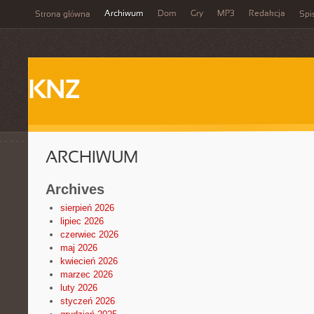
Archiwum
Dom
Gry
MP3
Redakcja
Strona główna
Spi
KNZ
ARCHIWUM
Archives
sierpień 2026
lipiec 2026
czerwiec 2026
maj 2026
kwiecień 2026
marzec 2026
luty 2026
styczeń 2026