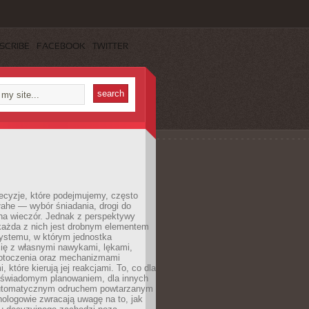
SCRIBE
FACEBOOK
TWITTER
ecyzje, które podejmujemy, często
łahe — wybór śniadania, drogi do
 na wieczór. Jednak z perspektywy
 każda z nich jest drobnym elementem
ystemu, w którym jednostka
się z własnymi nawykami, lękami,
otoczenia oraz mechanizmami
 które kierują jej reakcjami. To, co dla
t świadomym planowaniem, dla innych
utomatycznym odruchem powtarzanym
hologowie zwracają uwagę na to, jak