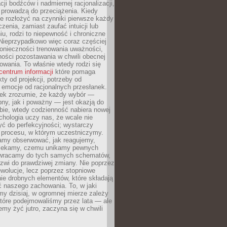
cji bodźców i nadmiernej racjonalizacji,
 prowadzą do przeciążenia. Kiedy
e rozłożyć na czynniki pierwsze każdy
czenia, zamiast zaufać intuicji lub
u, rodzi to niepewność i chroniczne
Nieprzypadkowo więc coraz częściej
onieczności trenowania uważności,
ności pozostawania w chwili obecnej
owania. To właśnie wtedy rodzi się
centrum informacji
które pomaga
kty od projekcji, potrzeby od
 emocje od racjonalnych przesłanek.
iek zrozumie, że każdy wybór —
ny, jak i poważny — jest okazją do
bie, wtedy codzienność nabiera nowej
chologia uczy nas, że wcale nie
ć do perfekcyjności; wystarczy
procesu, w którym uczestniczymy.
my obserwować, jak reagujemy,
lekamy, czemu unikamy pewnych
b wracamy do tych samych schematów,
zwi do prawdziwej zmiany. Nie poprzez
wolucje, lecz poprzez stopniowe
ie drobnych elementów, które składają
ć naszego zachowania. To, w jaki
y dzisiaj, w ogromnej mierze zależy
które podejmowaliśmy przez lata — ale
iemy żyć jutro, zaczyna się w chwili