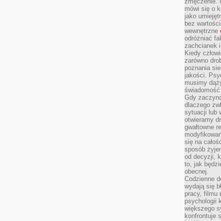
zmęczenie. 
mówi się o k
jako umiejęt
bez wartości
wewnętrzne
odróżniać fa
zachcianek i
Kiedy człow
zarówno drob
poznania sie
jakości. Psy
musimy dąży
świadomość 
Gdy zaczyna
dlaczego zw
sytuacji lu
otwieramy dr
gwałtowne re
modyfikowan
się na całoś
sposób żyjem
od decyzji, 
to, jak będz
obecnej.
Codzienne d
wydają się b
pracy, filmu
psychologii
większego s
konfrontuje 