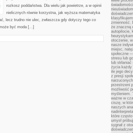
wiele proce
świadomości
rozkosz poddaństwa. Dla wielu jak powietrze, a w opinii
nieuświadom
nielicznych równie korzystna, jak wyższa matematyka
doświadczeni
klasyfikujem
ać, lecz trudno nie ulec, zwłaszcza gdy dotyczy tego co
zmienność. L
 może być moda […]
że znaczną 
autopilocie, 
heurystykam
otoczenie, w
nasze indywi
miejsc, natęż
społeczne —
stresu lub 
lub skłania
życia każdy 
ile jego dec
z presji spo
narzuconych 
przestrzeni 
możliwość pr
myśleniem. T
ważne w czas
ciszę, w któ
naszych anal
nadinterpreta
które często
umysł próbuj
sygnał z oto
doświadczeni