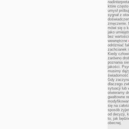
nadinterpreta
które często
umysł próbuj
sygnał z oto
doświadczeni
zmęczenie. 
mówi się o k
jako umiejęt
bez wartości
wewnętrzne
odróżniać fa
zachcianek i
Kiedy człow
zarówno drob
poznania sie
jakości. Psy
musimy dąży
świadomość 
Gdy zaczyna
dlaczego zw
sytuacji lu
otwieramy dr
gwałtowne re
modyfikowan
się na całoś
sposób żyjem
od decyzji, 
to, jak będz
obecnej.