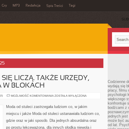
Gry
MP3
Redakcja
Tagi
Spis Treści
SUB
025
SIĘ LICZĄ. TAKŻE URZĘDY,
Codzienne d
A W BLOKACH
wydają się b
pracy, filmu
psychologii
NIE
025
MOŻLIWOŚĆ KOMENTOWANIA
ZOSTAŁA WYŁĄCZONA
większego s
TYLKO
DOMY
konfrontuje 
SIĘ
Moda od stuleci zastrzegała ludziom co, w jakim
bodźcami z 
LICZĄ.
TAKŻE
poznawczymi,
miejscu i jakże Moda od stuleci ustanawiała ludziom co,
URZĘDY,
jednych jes
BIURA,
gdzie oraz w jaki sposób. Dla jednych absurdalna oraz
może być a
GNIAZDKA
W
od lat. Psyc
po prostu lekceważona, dla innych słodka niewola i
BLOKACH