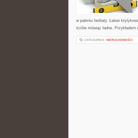
w paleniu herbaty. Łatwo krytykow
ściśle mówiąc ładne. Przykładem
CATEGORIES:
NIERUCHOMOŚCI