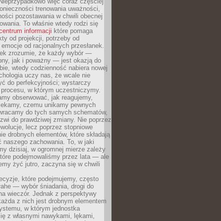
Nieprzypadkowo więc coraz częściej
onieczności trenowania uważności,
ności pozostawania w chwili obecnej
owania. To właśnie wtedy rodzi się
centrum informacji
które pomaga
kty od projekcji, potrzeby od
 emocje od racjonalnych przesłanek.
iek zrozumie, że każdy wybór —
ny, jak i poważny — jest okazją do
bie, wtedy codzienność nabiera nowej
chologia uczy nas, że wcale nie
ć do perfekcyjności; wystarczy
procesu, w którym uczestniczymy.
my obserwować, jak reagujemy,
lekamy, czemu unikamy pewnych
b wracamy do tych samych schematów,
zwi do prawdziwej zmiany. Nie poprzez
wolucje, lecz poprzez stopniowe
ie drobnych elementów, które składają
ć naszego zachowania. To, w jaki
y dzisiaj, w ogromnej mierze zależy
które podejmowaliśmy przez lata — ale
iemy żyć jutro, zaczyna się w chwili
ecyzje, które podejmujemy, często
łahe — wybór śniadania, drogi do
 na wieczór. Jednak z perspektywy
 każda z nich jest drobnym elementem
ystemu, w którym jednostka
się z własnymi nawykami, lękami,