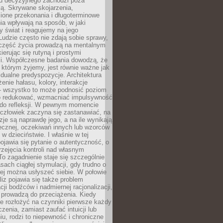
su decyzyjnego zachodzi poza
ą. Skrywane skojarzenia,
ione przekonania i długoterminowe
a wpływają na sposób, w jaki
y świat i reagujemy na jego
udzie często nie zdają sobie sprawy,
część życia prowadzą na mentalnym
kierując się rutyną i prostymi
i. Współczesne badania dowodzą, że
 którym żyjemy, jest równie ważne jak
dualne predyspozycje. Architektura
enie hałasu, kolory, interakcje
 wszystko to może podnosić poziom
go redukować, wzmacniać impulsywność
ć do refleksji. W pewnym momencie
człowiek zaczyna się zastanawiać, na
yzje są naprawdę jego, a na ile wynikają
łecznej, oczekiwań innych lub wzorców
w dzieciństwie. I właśnie w tej
pojawia się pytanie o autentyczność, o
zejęcia kontroli nad własnym
o zagadnienie staje się szczególnie
ach ciągłej stymulacji, gdy trudno o
rej można usłyszeć siebie. W połowie
iz pojawia się także problem
cji bodźców i nadmiernej racjonalizacji,
 prowadzą do przeciążenia. Kiedy
e rozłożyć na czynniki pierwsze każdy
czenia, zamiast zaufać intuicji lub
u, rodzi to niepewność i chroniczne