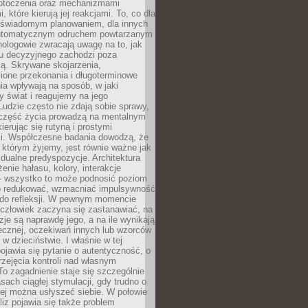
otoczenia oraz mechanizmami
 które kierują jej reakcjami. To, co dla
t świadomym planowaniem, dla innych
utomatycznym odruchem powtarzanym
hologowie zwracają uwagę na to, jak
su decyzyjnego zachodzi poza
ą. Skrywane skojarzenia,
ione przekonania i długoterminowe
a wpływają na sposób, w jaki
y świat i reagujemy na jego
udzie często nie zdają sobie sprawy,
część życia prowadzą na mentalnym
kierując się rutyną i prostymi
i. Współczesne badania dowodzą, że
 którym żyjemy, jest równie ważne jak
dualne predyspozycje. Architektura
enie hałasu, kolory, interakcje
 wszystko to może podnosić poziom
go redukować, wzmacniać impulsywność
ć do refleksji. W pewnym momencie
człowiek zaczyna się zastanawiać, na
yzje są naprawdę jego, a na ile wynikają
łecznej, oczekiwań innych lub wzorców
w dzieciństwie. I właśnie w tej
pojawia się pytanie o autentyczność, o
zejęcia kontroli nad własnym
o zagadnienie staje się szczególnie
ach ciągłej stymulacji, gdy trudno o
rej można usłyszeć siebie. W połowie
iz pojawia się także problem