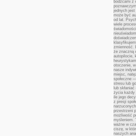
bodźcami z 
poznawczymi,
jednych jes
może być a
od lat. Psyc
wiele proce
świadomości
nieuświadom
doświadczeni
klasyfikujem
zmienność. L
że znaczną 
autopilocie, 
heurystykam
otoczenie, w
nasze indywi
miejsc, natęż
społeczne —
stresu lub 
lub skłania
życia każdy 
ile jego dec
z presji spo
narzuconych 
przestrzeni 
możliwość pr
myśleniem. T
ważne w czas
ciszę, w któ
naszych anal