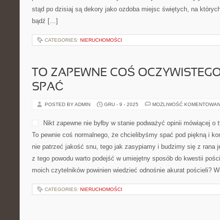
stąd po dzisiaj są dekory jako ozdoba miejsc świętych, na któryc
bądź […]
CATEGORIES:
NIERUCHOMOŚCI
TO ZAPEWNE COŚ OCZYWISTEGO
SPAĆ
POSTED BY ADMIN
GRU - 9 - 2025
MOŻLIWOŚĆ KOMENTOWAN
Nikt zapewne nie byłby w stanie podważyć opinii mówiącej o t
To pewnie coś normalnego, że chcielibyśmy spać pod piękną i ko
nie patrzeć jakość snu, tego jak zasypiamy i budzimy się z rana
z tego powodu warto podejść w umiejętny sposób do kwestii poście
moich czytelników powinien wiedzieć odnośnie akurat pościeli? 
CATEGORIES:
NIERUCHOMOŚCI