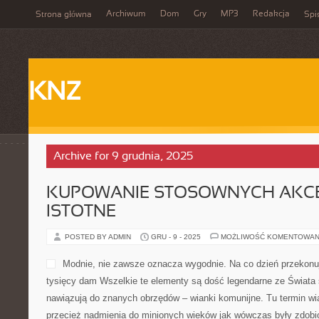
Archiwum
Dom
Gry
MP3
Redakcja
Strona główna
Spi
KNZ
Archive for 9 grudnia, 2025
KUPOWANIE STOSOWNYCH AKC
ISTOTNE
POSTED BY ADMIN
GRU - 9 - 2025
MOŻLIWOŚĆ KOMENTOWAN
Modnie, nie zawsze oznacza wygodnie. Na co dzień przekonuj
tysięcy dam Wszelkie te elementy są dość legendarne ze Świata s
nawiązują do znanych obrzędów – wianki komunijne. Tu termin wi
przecież nadmienia do minionych wieków jak wówczas były zdobi