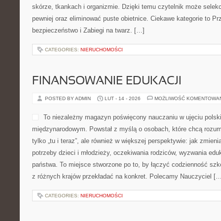
skórze, tkankach i organizmie. Dzięki temu czytelnik może selek
pewniej oraz eliminować puste obietnice. Ciekawe kategorie to P
bezpieczeństwo i Zabiegi na twarz. […]
CATEGORIES:
NIERUCHOMOŚCI
FINANSOWANIE EDUKACJI
POSTED BY ADMIN
LUT - 14 - 2026
MOŻLIWOŚĆ KOMENTOWA
To niezależny magazyn poświęcony nauczaniu w ujęciu polsk
międzynarodowym. Powstał z myślą o osobach, które chcą rozumie
tylko „tu i teraz”, ale również w większej perspektywie: jak zmien
potrzeby dzieci i młodzieży, oczekiwania rodziców, wyzwania eduk
państwa. To miejsce stworzone po to, by łączyć codzienność szkol
z różnych krajów przekładać na konkret. Polecamy Nauczyciel […
CATEGORIES:
NIERUCHOMOŚCI