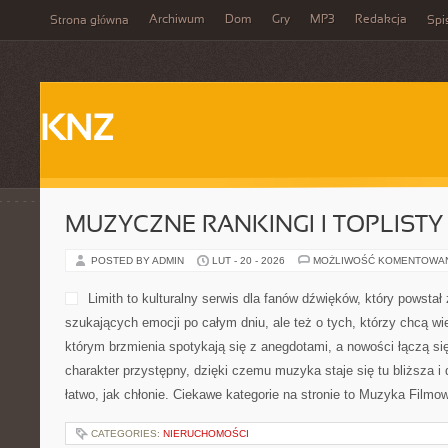
Archiwum
Dom
Gry
MP3
Redakcja
Strona główna
Spi
KNZ
MUZYCZNE RANKINGI I TOPLISTY
POSTED BY ADMIN
LUT - 20 - 2026
MOŻLIWOŚĆ KOMENTOWA
Limith to kulturalny serwis dla fanów dźwięków, który powstał
szukających emocji po całym dniu, ale też o tych, którzy chcą wi
którym brzmienia spotykają się z anegdotami, a nowości łączą si
charakter przystępny, dzięki czemu muzyka staje się tu bliższa i
łatwo, jak chłonie. Ciekawe kategorie na stronie to Muzyka Filmo
CATEGORIES:
NIERUCHOMOŚCI