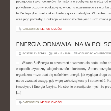
pedagogów i wychowanków. To historia o zdobywaniu wiedzy od 
po kolejne poziomy edukacyjne, w duchu wzajemnego szacunku or
to Pedagogika i metodyka i Pedagogika i metodyka. W centrum ini
oraz jego potrzeby. Edukacja wczesnoszkolna jest tu rozumiana j
CATEGORIES:
NIERUCHOMOŚCI
ENERGIA ODNAWIALNA W POLS
POSTED BY ADMIN
LUT - 12 - 2026
MOŻLIWOŚĆ KOMENTOWA
Wikana BioEnergia to przestrzeń stworzona dla osób, które ch
w sposób użyteczny, ale jednocześnie konkretny. Strona porządku
organiczna może stać się nośnikiem energii, jak wygląda droga od 
na co zwracać uwagę, gdy w grę wchodzą koszty i sprawność. Kat
inwestycje i Energia fuzyjna. Na stronie przewija się myśl, że pr
[…]
CATEGORIES:
NIERUCHOMOŚCI