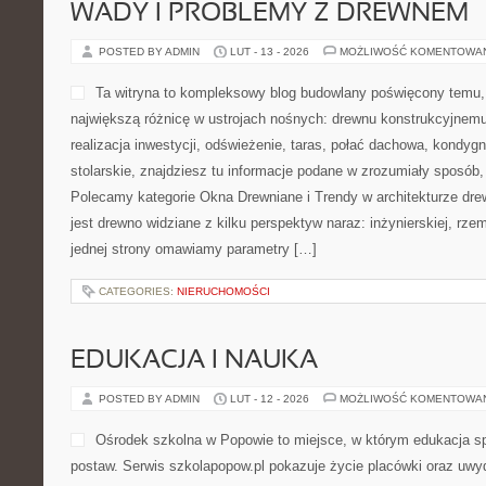
WADY I PROBLEMY Z DREWNEM
POSTED BY ADMIN
LUT - 13 - 2026
MOŻLIWOŚĆ KOMENTOWA
Ta witryna to kompleksowy blog budowlany poświęcony temu, 
największą różnicę w ustrojach nośnych: drewnu konstrukcyjnemu.
realizacja inwestycji, odświeżenie, taras, połać dachowa, kondygn
stolarskie, znajdziesz tu informacje podane w zrozumiały sposób, 
Polecamy kategorie Okna Drewniane i Trendy w architekturze dre
jest drewno widziane z kilku perspektyw naraz: inżynierskiej, rzem
jednej strony omawiamy parametry […]
CATEGORIES:
NIERUCHOMOŚCI
EDUKACJA I NAUKA
POSTED BY ADMIN
LUT - 12 - 2026
MOŻLIWOŚĆ KOMENTOWA
Ośrodek szkolna w Popowie to miejsce, w którym edukacja s
postaw. Serwis szkolapopow.pl pokazuje życie placówki oraz uwyd