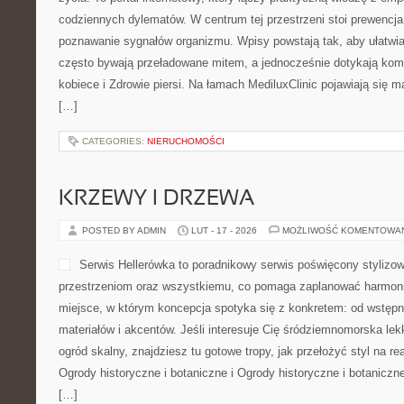
codziennych dylematów. W centrum tej przestrzeni stoi prewencj
poznawanie sygnałów organizmu. Wpisy powstają tak, aby ułatwiać
często bywają przeładowane mitem, a jednocześnie dotykają kom
kobiece i Zdrowie piersi. Na łamach MediluxClinic pojawiają się m
[…]
CATEGORIES:
NIERUCHOMOŚCI
KRZEWY I DRZEWA
POSTED BY ADMIN
LUT - 17 - 2026
MOŻLIWOŚĆ KOMENTOWA
Serwis Hellerówka to poradnikowy serwis poświęcony styliz
przestrzeniom oraz wszystkiemu, co pomaga zaplanować harmon
miejsce, w którym koncepcja spotyka się z konkretem: od wstępne
materiałów i akcentów. Jeśli interesuje Cię śródziemnomorska le
ogród skalny, znajdziesz tu gotowe tropy, jak przełożyć styl na re
Ogrody historyczne i botaniczne i Ogrody historyczne i botanicz
[…]