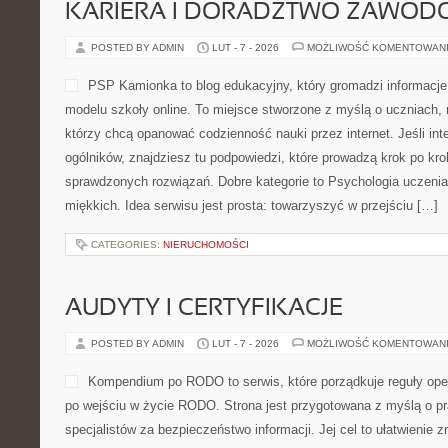
KARIERA I DORADZTWO ZAWOD
POSTED BY ADMIN
LUT - 7 - 2026
MOŻLIWOŚĆ KOMENTOWAN
PSP Kamionka to blog edukacyjny, który gromadzi informacje 
modelu szkoły online. To miejsce stworzone z myślą o uczniach,
którzy chcą opanować codzienność nauki przez internet. Jeśli int
ogólników, znajdziesz tu podpowiedzi, które prowadzą krok po kr
sprawdzonych rozwiązań. Dobre kategorie to Psychologia uczenia
miękkich. Idea serwisu jest prosta: towarzyszyć w przejściu […]
CATEGORIES:
NIERUCHOMOŚCI
AUDYTY I CERTYFIKACJE
POSTED BY ADMIN
LUT - 7 - 2026
MOŻLIWOŚĆ KOMENTOWAN
Kompendium po RODO to serwis, które porządkuje reguły op
po wejściu w życie RODO. Strona jest przygotowana z myślą o pr
specjalistów za bezpieczeństwo informacji. Jej cel to ułatwienie 