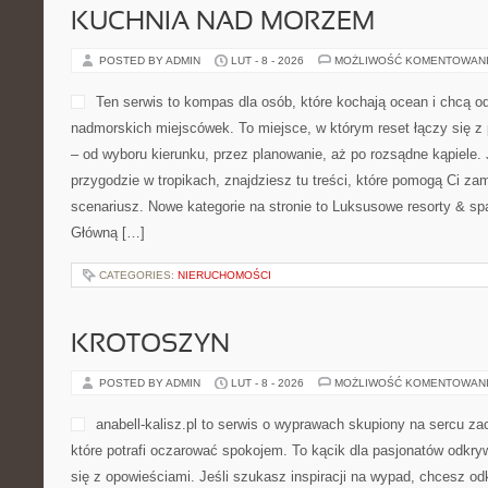
KUCHNIA NAD MORZEM
POSTED BY ADMIN
LUT - 8 - 2026
MOŻLIWOŚĆ KOMENTOWAN
Ten serwis to kompas dla osób, które kochają ocean i chcą o
nadmorskich miejscówek. To miejsce, w którym reset łączy się 
– od wyboru kierunku, przez planowanie, aż po rozsądne kąpiele.
przygodzie w tropikach, znajdziesz tu treści, które pomogą Ci 
scenariusz. Nowe kategorie na stronie to Luksusowe resorty & sp
Główną […]
CATEGORIES:
NIERUCHOMOŚCI
KROTOSZYN
POSTED BY ADMIN
LUT - 8 - 2026
MOŻLIWOŚĆ KOMENTOWAN
anabell-kalisz.pl to serwis o wyprawach skupiony na sercu za
które potrafi oczarować spokojem. To kącik dla pasjonatów odkry
się z opowieściami. Jeśli szukasz inspiracji na wypad, chcesz o