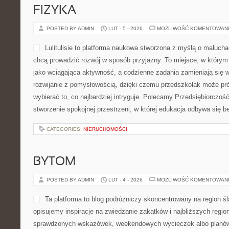
FIZYKA
POSTED BY ADMIN
LUT - 5 - 2026
MOŻLIWOŚĆ KOMENTOWAN
Lulitulisie to platforma naukowa stworzona z myślą o malucha
chcą prowadzić rozwój w sposób przyjazny. To miejsce, w który
jako wciągająca aktywność, a codzienne zadania zamieniają się w 
rozwijanie z pomysłowością, dzięki czemu przedszkolak może pró
wybierać to, co najbardziej intryguje. Polecamy Przedsiębiorczość 
stworzenie spokojnej przestrzeni, w której edukacja odbywa się b
CATEGORIES:
NIERUCHOMOŚCI
BYTOM
POSTED BY ADMIN
LUT - 4 - 2026
MOŻLIWOŚĆ KOMENTOWAN
Ta platforma to blog podróżniczy skoncentrowany na region śl
opisujemy inspiracje na zwiedzanie zakątków i najbliższych regio
sprawdzonych wskazówek, weekendowych wycieczek albo planów n