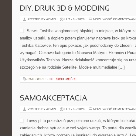
DIY: DRUK 3D & MODDING
POSTED BY ADMIN
LUT - 6 - 2026
MOŻLIWOŚĆ KOMENTOWAN
Serwis Toshiba w aglomeracji śląskiej to miejsce, w którym 
analizy usterki, a dopiero potem planujemy naprawę krok po kroku.
Toshiba Katowice, ten opis pokaże, jak podchodzimy do zleceń i 
wymagać. Ciekawe kategorie to Naprawa Matryc i Ekranów i Porad
Użytkowników Toshiba. Nasza działalność koncentruje się na urz
szczególnie na rodzinie Satellite. Modele multimedialne […]
CATEGORIES:
NIERUCHOMOŚCI
SAMOAKCEPTACJA
POSTED BY ADMIN
LUT - 6 - 2026
MOŻLIWOŚĆ KOMENTOWAN
Lovsy.pl to przestrzeń przepełnione uczuć, w którym bliskość 
zamienia drobne sytuacje w coś wyjątkowego. To portal dla wrażli
zabieganych, którzy potrzebują inspiracji do wyrażenia uczuć. Lov