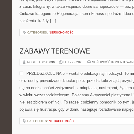
zrzucić kilogramy, a także wspierać dobre samopoczucie — bez pr
Ciekawe kategorie to Regeneracja i sen i Fitness i podróże. Idea o
założeniu: każdy […]
CATEGORIES:
NIERUCHOMOŚCI
ZABAWY TERENOWE
POSTED BY ADMIN
LUT - 9 - 2026
MOŻLIWOŚĆ KOMENTOWAN
PRZEDSZKOLE NA 5 – wortal o edukacji najmłodszych To mie
oraz osoby prowadzące dziecko przez przedszkole znajdą przystę
się na codzienności związanych z adaptacją, nastrojami, życiem 
w wieku wczesnodziecięcym. Polecamy Aktywności plastyczne i
nie jest zbiorem definicji. To raczej codzienny pomocnik po tym, 
pojawia się frustracja, gdy w domu następuje rozładowanie napięc
CATEGORIES:
NIERUCHOMOŚCI