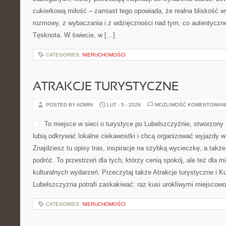
cukierkową miłość – zamiast tego opowiada, że realna bliskość wy
rozmowy, z wybaczania i z wdzięczności nad tym, co autentyczne
Tęsknota. W świecie, w […]
CATEGORIES:
NIERUCHOMOŚCI
ATRAKCJE TURYSTYCZNE
POSTED BY ADMIN
LUT - 5 - 2026
MOŻLIWOŚĆ KOMENTOWAN
To miejsce w sieci o turystyce po Lubelszczyźnie, stworzony
lubią odkrywać lokalne ciekawostki i chcą organizować wyjazdy 
Znajdziesz tu opisy tras, inspiracje na szybką wycieczkę, a takż
podróż. To przestrzeń dla tych, którzy cenią spokój, ale też dla m
kulturalnych wydarzeń. Przeczytaj także Atrakcje turystyczne i Kul
Lubelszczyzna potrafi zaskakiwać: raz kusi urokliwymi miejscow
CATEGORIES:
NIERUCHOMOŚCI