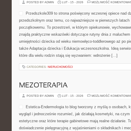
POSTED BY ADMIN
LUT - 15 - 2026
MOŻLIWOŚĆ KOMENTOWA
Przedszkole309 to strona poświęcony wczesnej opiece nad d
przedszkolnym oraz temu, co najważniejsze w pierwszych latach 
początkowemu. To przestrzeń, w którym opiekunowie, wychowawcy
znajdą praktyczne wskazówki dotyczące rutyny dnia z maluchem 
umiejętności dziecka od wieku niemowlęco-toddlerowego aż po pi
także Adaptacja dziecka i Edukacja wczesnoszkolna. Ideą serwisu
które dla wielu rodzin stają się wyzwaniem: wdrożenie […]
CATEGORIES:
NIERUCHOMOŚCI
MEZOTERAPIA
POSTED BY ADMIN
LUT - 15 - 2026
MOŻLIWOŚĆ KOMENTOWA
Estetica-Endermologia to blog tworzony z myślą o osobach, k
wygląd i jednocześnie rozumieć, jak działają kosmetyki, na czym
estetyczne oraz które terapie gabinetowe mają realne działanie. T
doświadczenie pielęgnacyjną z wyjaśnieniami o składnikach i 