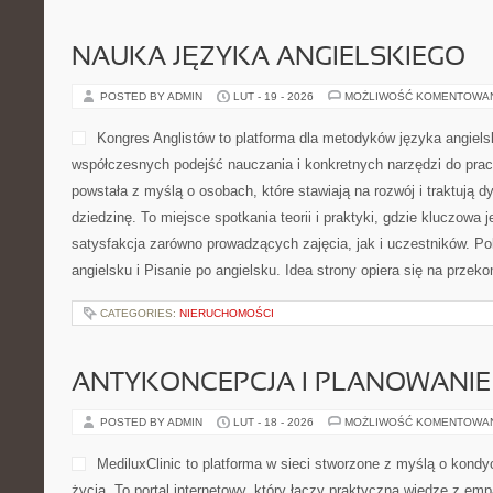
NAUKA JĘZYKA ANGIELSKIEGO
POSTED BY ADMIN
LUT - 19 - 2026
MOŻLIWOŚĆ KOMENTOWA
Kongres Anglistów to platforma dla metodyków języka angiels
współczesnych podejść nauczania i konkretnych narzędzi do prac
powstała z myślą o osobach, które stawiają na rozwój i traktują 
dziedzinę. To miejsce spotkania teorii i praktyki, gdzie kluczowa j
satysfakcja zarówno prowadzących zajęcia, jak i uczestników. P
angielsku i Pisanie po angielsku. Idea strony opiera się na przeko
CATEGORIES:
NIERUCHOMOŚCI
ANTYKONCEPCJA I PLANOWANIE
POSTED BY ADMIN
LUT - 18 - 2026
MOŻLIWOŚĆ KOMENTOWA
MediluxClinic to platforma w sieci stworzone z myślą o kondy
życia. To portal internetowy, który łączy praktyczną wiedzę z e