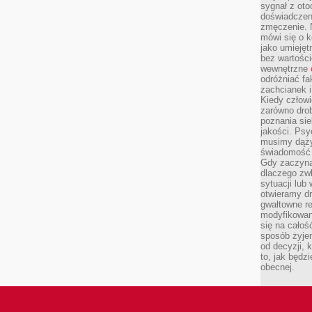
sygnał z oto
doświadczeni
zmęczenie. 
mówi się o k
jako umiejęt
bez wartości
wewnętrzne
odróżniać fa
zachcianek i
Kiedy człow
zarówno drob
poznania sie
jakości. Psy
musimy dąży
świadomość 
Gdy zaczyna
dlaczego zw
sytuacji lu
otwieramy dr
gwałtowne re
modyfikowan
się na całoś
sposób żyjem
od decyzji, 
to, jak będz
obecnej.