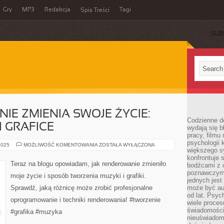
Gry
MP3
Redakcja
Tagi
Spis Treści
SUB
IE ZMIENIA SWOJE ŻYCIE:
Codzienne d
I GRAFICE
wydają się b
pracy, filmu
psychologii
JAK
2025
MOŻLIWOŚĆ KOMENTOWANIA
ZOSTAŁA WYŁĄCZONA
większego s
RENDEROWANIE
ZMIENIA
konfrontuje 
SWOJE
Teraz na blogu opowiadam, jak renderowanie zmieniło
bodźcami z 
ŻYCIE:
BLOG
poznawczymi,
moje życie i sposób tworzenia muzyki i grafiki.
O
jednych jes
MUZYCE
Sprawdź, jaką różnicę może zrobić profesjonalne
może być a
I
GRAFICE
od lat. Psyc
oprogramowanie i techniki renderowania! #tworzenie
wiele proce
świadomości
#grafika #muzyka
nieuświadom