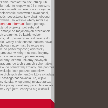
czenia, zamiast zaufać intuicji lub
u, rodzi to niepewność i chroniczne
Nieprzypadkowo więc coraz częściej
onieczności trenowania uważności,
ności pozostawania w chwili obecnej
owania. To właśnie wtedy rodzi się
centrum informacji
które pomaga
kty od projekcji, potrzeby od
 emocje od racjonalnych przesłanek.
iek zrozumie, że każdy wybór —
ny, jak i poważny — jest okazją do
bie, wtedy codzienność nabiera nowej
chologia uczy nas, że wcale nie
ć do perfekcyjności; wystarczy
procesu, w którym uczestniczymy.
my obserwować, jak reagujemy,
lekamy, czemu unikamy pewnych
b wracamy do tych samych schematów,
zwi do prawdziwej zmiany. Nie poprzez
wolucje, lecz poprzez stopniowe
ie drobnych elementów, które składają
ć naszego zachowania. To, w jaki
y dzisiaj, w ogromnej mierze zależy
które podejmowaliśmy przez lata — ale
iemy żyć jutro, zaczyna się w chwili