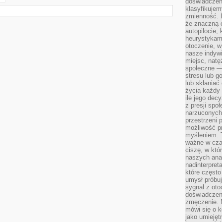
doświadczeni
klasyfikujem
zmienność. L
że znaczną 
autopilocie, 
heurystykam
otoczenie, w
nasze indywi
miejsc, natęż
społeczne —
stresu lub 
lub skłania
życia każdy 
ile jego dec
z presji spo
narzuconych 
przestrzeni 
możliwość pr
myśleniem. T
ważne w czas
ciszę, w któ
naszych anal
nadinterpreta
które często
umysł próbuj
sygnał z oto
doświadczeni
zmęczenie. 
mówi się o k
jako umiejęt