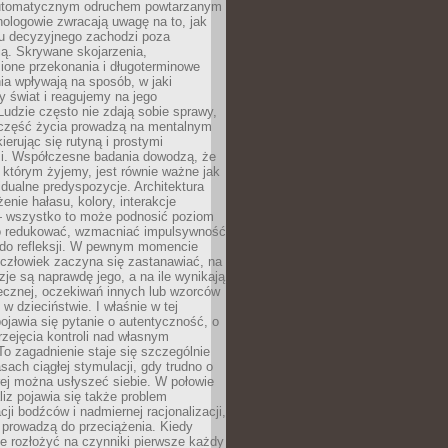
utomatycznym odruchem powtarzanym
hologowie zwracają uwagę na to, jak
su decyzyjnego zachodzi poza
ą. Skrywane skojarzenia,
ione przekonania i długoterminowe
a wpływają na sposób, w jaki
y świat i reagujemy na jego
udzie często nie zdają sobie sprawy,
część życia prowadzą na mentalnym
kierując się rutyną i prostymi
i. Współczesne badania dowodzą, że
 którym żyjemy, jest równie ważne jak
dualne predyspozycje. Architektura
enie hałasu, kolory, interakcje
 wszystko to może podnosić poziom
go redukować, wzmacniać impulsywność
ć do refleksji. W pewnym momencie
człowiek zaczyna się zastanawiać, na
yzje są naprawdę jego, a na ile wynikają
łecznej, oczekiwań innych lub wzorców
w dzieciństwie. I właśnie w tej
pojawia się pytanie o autentyczność, o
zejęcia kontroli nad własnym
o zagadnienie staje się szczególnie
ach ciągłej stymulacji, gdy trudno o
rej można usłyszeć siebie. W połowie
iz pojawia się także problem
cji bodźców i nadmiernej racjonalizacji,
 prowadzą do przeciążenia. Kiedy
e rozłożyć na czynniki pierwsze każdy