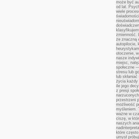
może być a
od lat. Psyc
wiele proce
świadomości
nieuświadom
doświadczeni
klasyfikujem
zmienność. L
że znaczną 
autopilocie, 
heurystykam
otoczenie, w
nasze indywi
miejsc, natęż
społeczne —
stresu lub 
lub skłania
życia każdy 
ile jego dec
z presji spo
narzuconych 
przestrzeni 
możliwość pr
myśleniem. T
ważne w czas
ciszę, w któ
naszych anal
nadinterpreta
które często
umysł próbuj