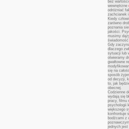
bez wartości
wewnętrzne
odróżniać fa
zachcianek i
Kiedy człow
zarówno drob
poznania sie
jakości. Psy
musimy dąży
świadomość 
Gdy zaczyna
dlaczego zw
sytuacji lu
otwieramy dr
gwałtowne re
modyfikowan
się na całoś
sposób żyjem
od decyzji, 
to, jak będz
obecnej.
Codzienne d
wydają się b
pracy, filmu
psychologii
większego s
konfrontuje 
bodźcami z 
poznawczymi,
jednych jes