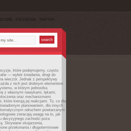
SCRIBE
FACEBOOK
TWITTER
ecyzje, które podejmujemy, często
łahe — wybór śniadania, drogi do
 na wieczór. Jednak z perspektywy
 każda z nich jest drobnym elementem
ystemu, w którym jednostka
się z własnymi nawykami, lękami,
otoczenia oraz mechanizmami
 które kierują jej reakcjami. To, co dla
t świadomym planowaniem, dla innych
utomatycznym odruchem powtarzanym
hologowie zwracają uwagę na to, jak
su decyzyjnego zachodzi poza
ą. Skrywane skojarzenia,
ione przekonania i długoterminowe