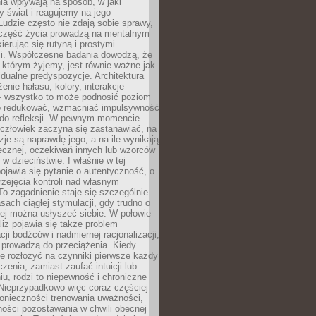
a wpływają na sposób, w jaki
y świat i reagujemy na jego
udzie często nie zdają sobie sprawy,
część życia prowadzą na mentalnym
kierując się rutyną i prostymi
i. Współczesne badania dowodzą, że
 którym żyjemy, jest równie ważne jak
dualne predyspozycje. Architektura
enie hałasu, kolory, interakcje
 wszystko to może podnosić poziom
go redukować, wzmacniać impulsywność
ć do refleksji. W pewnym momencie
człowiek zaczyna się zastanawiać, na
yzje są naprawdę jego, a na ile wynikają
łecznej, oczekiwań innych lub wzorców
w dzieciństwie. I właśnie w tej
pojawia się pytanie o autentyczność, o
zejęcia kontroli nad własnym
o zagadnienie staje się szczególnie
ach ciągłej stymulacji, gdy trudno o
rej można usłyszeć siebie. W połowie
iz pojawia się także problem
cji bodźców i nadmiernej racjonalizacji,
 prowadzą do przeciążenia. Kiedy
e rozłożyć na czynniki pierwsze każdy
czenia, zamiast zaufać intuicji lub
u, rodzi to niepewność i chroniczne
Nieprzypadkowo więc coraz częściej
onieczności trenowania uważności,
ności pozostawania w chwili obecnej