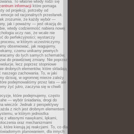
owania. To właśnie wtedy rodzi się
centrum informacji
które pomaga
kty od projekcji, potrzeby od
 emocje od racjonalnych przesłanek.
iek zrozumie, że każdy wybór —
ny, jak i poważny — jest okazją do
bie, wtedy codzienność nabiera nowej
chologia uczy nas, że wcale nie
ć do perfekcyjności; wystarczy
procesu, w którym uczestniczymy.
my obserwować, jak reagujemy,
lekamy, czemu unikamy pewnych
b wracamy do tych samych schematów,
zwi do prawdziwej zmiany. Nie poprzez
wolucje, lecz poprzez stopniowe
ie drobnych elementów, które składają
ć naszego zachowania. To, w jaki
y dzisiaj, w ogromnej mierze zależy
które podejmowaliśmy przez lata — ale
iemy żyć jutro, zaczyna się w chwili
ecyzje, które podejmujemy, często
łahe — wybór śniadania, drogi do
 na wieczór. Jednak z perspektywy
 każda z nich jest drobnym elementem
ystemu, w którym jednostka
się z własnymi nawykami, lękami,
otoczenia oraz mechanizmami
 które kierują jej reakcjami. To, co dla
t świadomym planowaniem, dla innych