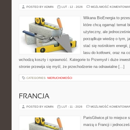
POSTED BY ADMIN
LUT - 12 - 2026
MOŻLIWOŚĆ KOMENTOWA
Wikana BioEnergia to przes
które chcą ogarnąć temat b
użyteczny, ale jednocześni
porządkuje wiedzę o tym, j
stać się nośnikiem energii, 
lasu do kotłowni, oraz na 
wchodzą koszty i sprawność. Kategorie to Przemysł i duże inwest
stronie przewija się myśl, że przechodzenie na odnawialne […]
CATEGORIES:
NIERUCHOMOŚCI
FRANCJA
POSTED BY ADMIN
LUT - 11 - 2026
MOŻLIWOŚĆ KOMENTOWA
ParisGliwice.pl to miejsce 
marzą o Francji i jednocześ