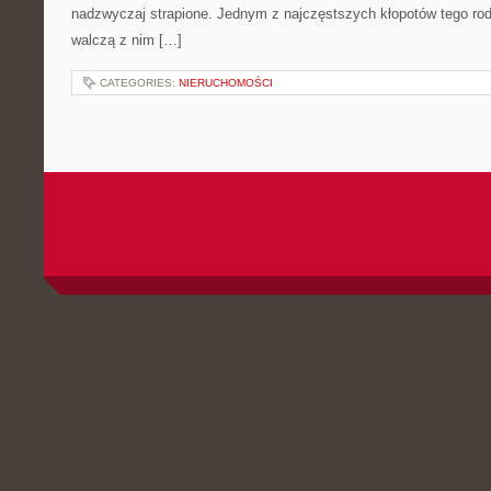
nadzwyczaj strapione. Jednym z najczęstszych kłopotów tego rodza
walczą z nim […]
CATEGORIES:
NIERUCHOMOŚCI