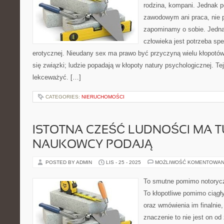
rodzina, kompani. Jednak 
zawodowym ani praca, nie 
zapominamy o sobie. Jedną
człowieka jest potrzeba spe
erotycznej. Nieudany sex ma prawo być przyczyną wielu kłopotów
się związki; ludzie popadają w kłopoty natury psychologicznej. Tej
lekceważyć. […]
CATEGORIES:
NIERUCHOMOŚCI
ISTOTNA CZEŚĆ LUDNOŚCI MA T
NAUKOWCY PODAJĄ
POSTED BY ADMIN
LIS - 25 - 2025
MOŻLIWOŚĆ KOMENTOWAN
To smutne pomimo notoryczn
To kłopotliwe pomimo ciągły
oraz wmówienia im finalnie
znaczenie to nie jest on o