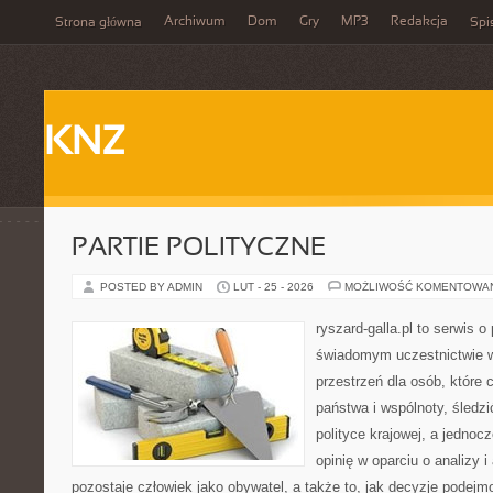
Archiwum
Dom
Gry
MP3
Redakcja
Strona główna
Spi
KNZ
PARTIE POLITYCZNE
POSTED BY ADMIN
LUT - 25 - 2026
MOŻLIWOŚĆ KOMENTOWA
ryszard-galla.pl to serwis o 
świadomym uczestnictwie w
przestrzeń dla osób, któr
państwa i wspólnoty, śledz
polityce krajowej, a jedno
opinię w oparciu o analizy 
pozostaje człowiek jako obywatel, a także to, jak decyzje podej