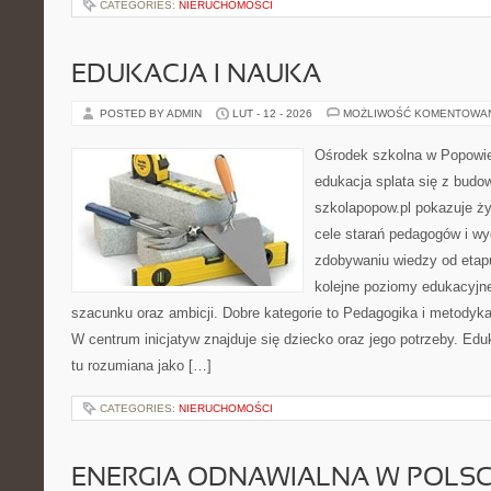
CATEGORIES:
NIERUCHOMOŚCI
EDUKACJA I NAUKA
POSTED BY ADMIN
LUT - 12 - 2026
MOŻLIWOŚĆ KOMENTOWA
Ośrodek szkolna w Popowie
edukacja splata się z budo
szkolapopow.pl pokazuje ży
cele starań pedagogów i wy
zdobywaniu wiedzy od eta
kolejne poziomy edukacyjn
szacunku oraz ambicji. Dobre kategorie to Pedagogika i metodyk
W centrum inicjatyw znajduje się dziecko oraz jego potrzeby. Ed
tu rozumiana jako […]
CATEGORIES:
NIERUCHOMOŚCI
ENERGIA ODNAWIALNA W POLS