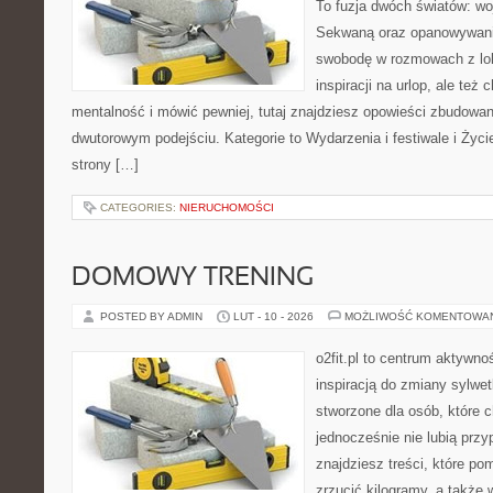
To fuzja dwóch światów: wo
Sekwaną oraz opanowywania
swobodę w rozmowach z lok
inspiracji na urlop, ale te
mentalność i mówić pewniej, tutaj znajdziesz opowieści zbudowa
dwutorowym podejściu. Kategorie to Wydarzenia i festiwale i Życi
strony […]
CATEGORIES:
NIERUCHOMOŚCI
DOMOWY TRENING
POSTED BY ADMIN
LUT - 10 - 2026
MOŻLIWOŚĆ KOMENTOWA
o2fit.pl to centrum aktywno
inspiracją do zmiany sylwetk
stworzone dla osób, które c
jednocześnie nie lubią prz
znajdziesz treści, które p
zrzucić kilogramy, a także 