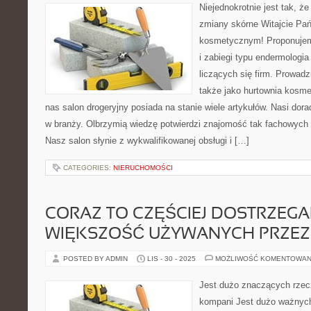
Niejednokrotnie jest tak, ż
zmiany skórne Witajcie Pań
kosmetycznym! Proponujem
i zabiegi typu endermologia
liczących się firm. Prowadz
także jako hurtownia kosm
nas salon drogeryjny posiada na stanie wiele artykułów. Nasi dora
w branży. Olbrzymią wiedzę potwierdzi znajomość tak fachowych 
Nasz salon słynie z wykwalifikowanej obsługi i […]
CATEGORIES:
NIERUCHOMOŚCI
CORAZ TO CZĘŚCIEJ DOSTRZEGAM
WIĘKSZOŚĆ UŻYWANYCH PRZEZ
POSTED BY ADMIN
LIS - 30 - 2025
MOŻLIWOŚĆ KOMENTOWAN
Jest dużo znaczących rzecz
kompani Jest dużo ważnych