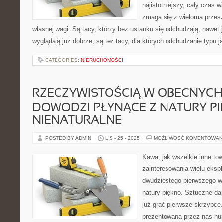
najistotniejszy, cały czas 
zmaga się z wieloma prze
własnej wagi. Są tacy, którzy bez ustanku się odchudzają, nawet 
wyglądają już dobrze, są też tacy, dla których odchudzanie typu j
CATEGORIES:
NIERUCHOMOŚCI
RZECZYWISTOŚCIĄ W OBECNYC
DOWODZI PŁYNĄCE Z NATURY PI
NIENATURALNE
POSTED BY ADMIN
LIS - 25 - 2025
MOŻLIWOŚĆ KOMENTOWAN
Kawa, jak wszelkie inne to
zainteresowania wielu eksp
dwudziestego pierwszego w
natury piękno. Sztuczne dar
już grać pierwsze skrzypce
prezentowana przez nas hu