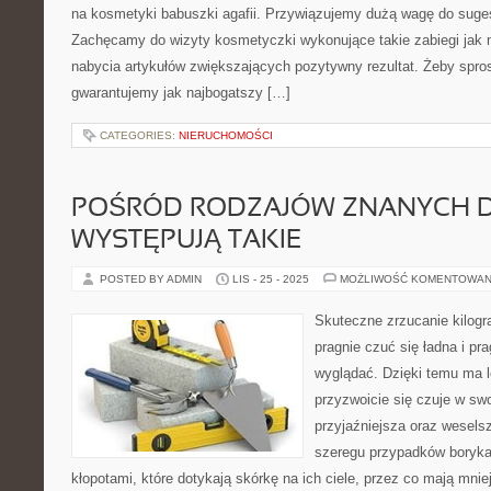
na kosmetyki babuszki agafii. Przywiązujemy dużą wagę do sugest
Zachęcamy do wizyty kosmetyczki wykonujące takie zabiegi jak 
nabycia artykułów zwiększających pozytywny rezultat. Żeby spros
gwarantujemy jak najbogatszy […]
CATEGORIES:
NIERUCHOMOŚCI
POŚRÓD RODZAJÓW ZNANYCH DI
WYSTĘPUJĄ TAKIE
POSTED BY ADMIN
LIS - 25 - 2025
MOŻLIWOŚĆ KOMENTOWAN
Skuteczne zrzucanie kilog
pragnie czuć się ładna i pr
wyglądać. Dzięki temu ma 
przyzwoicie się czuje w swo
przyjaźniejsza oraz wesels
szeregu przypadków borykaj
kłopotami, które dotykają skórkę na ich ciele, przez co mają mnie