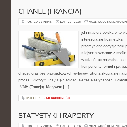
CHANEL (FRANCJA)
POSTED BY ADMIN
LUT - 23 - 2026
MOŻLIWOŚĆ KOMENTOWA
johnmasters-polska.pl to pl
interesują się kosmetykami
przemyślane decyzje zakup
miejsce stworzone z myślą o
wiedzieć, co nakładają na sk
komponenty formuł i jak bu
chaosu oraz bez przypadkowych wyborów. Strona skupia się na pi
proces, w którym liczy się ciągłość, ale też elastyczność. Poleca
LVMH (Francja). Motywem […]
CATEGORIES:
NIERUCHOMOŚCI
STATYSTYKI I RAPORTY
POSTED BY ADMIN
LUT - 23 - 2026
MOŻLIWOŚĆ KOMENTOWA