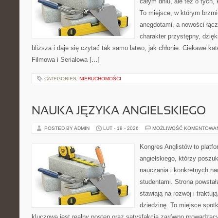
całym dniu, ale też o tych,
To miejsce, w którym brzmi
anegdotami, a nowości łącz
charakter przystępny, dzię
bliższa i daje się czytać tak samo łatwo, jak chłonie. Ciekawe ka
Filmowa i Serialowa […]
CATEGORIES:
NIERUCHOMOŚCI
NAUKA JĘZYKA ANGIELSKIEGO
POSTED BY ADMIN
LUT - 19 - 2026
MOŻLIWOŚĆ KOMENTOWA
Kongres Anglistów to platf
angielskiego, którzy poszu
nauczania i konkretnych na
studentami. Strona powstał
stawiają na rozwój i traktu
dziedzinę. To miejsce spotka
kluczowa jest realny postęp oraz satysfakcja zarówno prowadzącyc