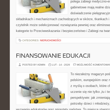
polega zabiegi medyczno-es
gabinetowe mają realne dzia
doświadczenie pielęgnacyjn
składnikach i mechanizmach zachodzących w skórze, tkankach i 
czytelnik może selekcjonować rozwiązania pewniej oraz eliminow
kategorie to Przeciwwskazania i bezpieczeństwo i Zabiegi na twar
CATEGORIES:
NIERUCHOMOŚCI
FINANSOWANIE EDUKACJI
POSTED BY ADMIN
LUT - 14 - 2026
MOŻLIWOŚĆ KOMENTOWA
To niezależny magazyn poś
polskim, europejskim oraz
z myślą o osobach, które c
uczenie się nie tylko „tu i t
perspektywie: jak zmieniają
potrzeby dzieci i młodzieży
wyzwania edukatorów oraz priorytety państwa. To miejsce stworzo