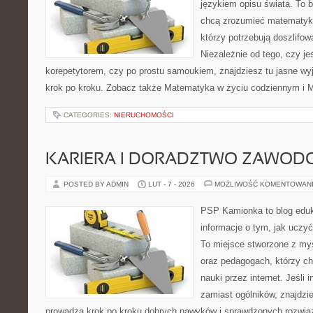
językiem opisu świata. To b
chcą zrozumieć matematykę
którzy potrzebują doszlifo
Niezależnie od tego, czy j
korepetytorem, czy po prostu samoukiem, znajdziesz tu jasne wyj
krok po kroku. Zobacz także Matematyka w życiu codziennym i 
CATEGORIES:
NIERUCHOMOŚCI
KARIERA I DORADZTWO ZAWOD
POSTED BY ADMIN
LUT - 7 - 2026
MOŻLIWOŚĆ KOMENTOWAN
PSP Kamionka to blog eduk
informacje o tym, jak uczyć
To miejsce stworzone z myś
oraz pedagogach, którzy c
nauki przez internet. Jeśli 
zamiast ogólników, znajdzie
prowadzą krok po kroku dobrych nawyków i sprawdzonych rozwiąz