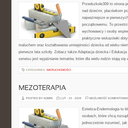
Przedszkole309 to strona 
nad dziećmi, placówkom pr
najważniejsze w pierwszych
początkowemu. To przestrz
wychowawcy i osoby wspier
praktyczne wskazówki doty
maluchem oraz kształtowania umiejętności dziecka od wieku nie
pierwsze lata szkoły. Zobacz także Adaptacja dziecka i Edukacj
serwisu jest wyjaśnianie tematów, które dla wielu rodzin stają s
CATEGORIES:
NIERUCHOMOŚCI
MEZOTERAPIA
POSTED BY ADMIN
LUT - 15 - 2026
MOŻLIWOŚĆ KOMENTOWA
Estetica-Endermologia to b
osobach, które chcą rozsąd
jednocześnie rozumieć, jak