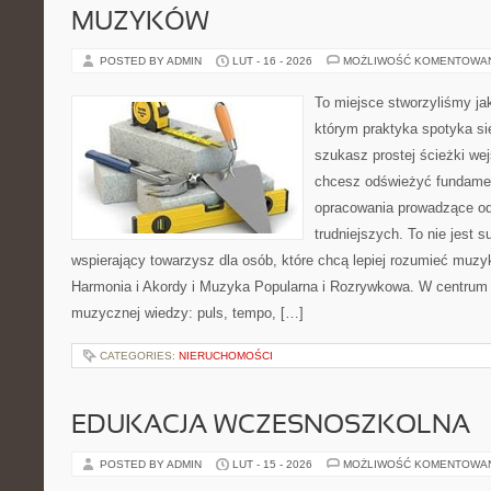
MUZYKÓW
POSTED BY ADMIN
LUT - 16 - 2026
MOŻLIWOŚĆ KOMENTOWA
To miejsce stworzyliśmy ja
którym praktyka spotyka się
szukasz prostej ścieżki we
chcesz odświeżyć fundamen
opracowania prowadzące od
trudniejszych. To nie jest 
wspierający towarzysz dla osób, które chcą lepiej rozumieć muzy
Harmonia i Akordy i Muzyka Popularna i Rozrywkowa. W centrum
muzycznej wiedzy: puls, tempo, […]
CATEGORIES:
NIERUCHOMOŚCI
EDUKACJA WCZESNOSZKOLNA
POSTED BY ADMIN
LUT - 15 - 2026
MOŻLIWOŚĆ KOMENTOWA