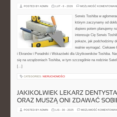
POSTED BY ADMIN
LUT - 6 - 2026
MOŻLIWOŚĆ KOMENTOWAN
Serwis Toshiba w aglomeracj
którym zaczynamy od dokład
dopiero potem planujemy na
interesuje Cię Serwis Toshi
pokaże, jak podchodzimy d
realnie wymagać. Ciekawe 
i Ekranów i Poradniki i Wskazówki dla Użytkowników Toshiba. Nas
się na urządzeniach Toshiba, w tym szczególnie na rodzinie Satel
[…]
CATEGORIES:
NIERUCHOMOŚCI
JAKIKOLWIEK LEKARZ DENTYSTA 
ORAZ MUSZĄ ONI ZDAWAĆ SOBI
POSTED BY ADMIN
LIS - 30 - 2025
MOŻLIWOŚĆ KOMENTOWAN