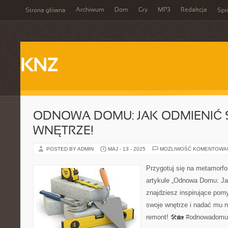
Archiwum
Dom
Gry
MP3
Redakcja
Strona główna
Spi
KNZ
ODNOWA DOMU: JAK ODMIENIĆ 
WNĘTRZE!
POSTED BY ADMIN
MAJ - 13 - 2025
MOŻLIWOŚĆ KOMENTOWA
Przygotuj się na metamorf
artykule „Odnowa Domu: Ja
znajdziesz inspirujące pomy
swoje wnętrze i nadać mu 
remont! 🛠️🏡 #odnowadomu