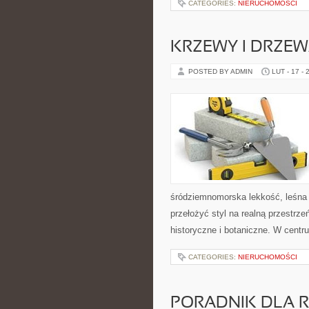
CATEGORIES:
NIERUCHOMOŚCI
KRZEWY I DRZE
POSTED BY ADMIN
LUT - 17 - 
śródziemnomorska lekkość, leśna s
przełożyć styl na realną przestrze
historyczne i botaniczne. W centr
CATEGORIES:
NIERUCHOMOŚCI
PORADNIK DLA 