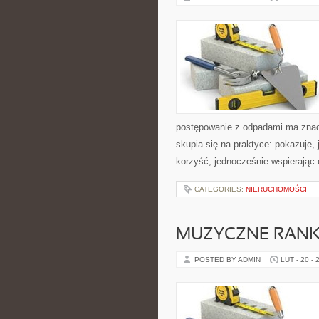
postępowanie z odpadami ma znacze
skupia się na praktyce: pokazuje,
korzyść, jednocześnie wspierając
CATEGORIES:
NIERUCHOMOŚCI
MUZYCZNE RANKI
POSTED BY ADMIN
LUT - 20 - 