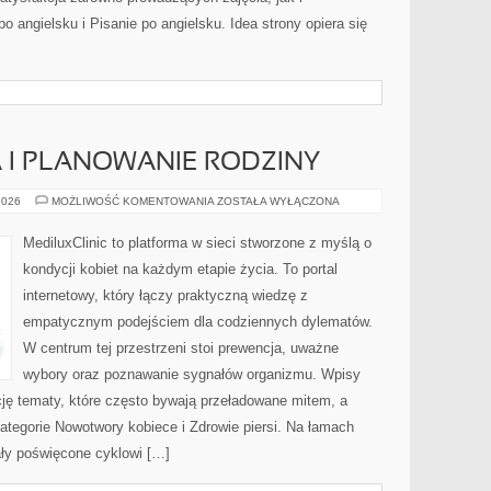
 angielsku i Pisanie po angielsku. Idea strony opiera się
 I PLANOWANIE RODZINY
ANTYKONCEPCJA
2026
MOŻLIWOŚĆ KOMENTOWANIA
ZOSTAŁA WYŁĄCZONA
I
PLANOWANIE
RODZINY
MediluxClinic to platforma w sieci stworzone z myślą o
kondycji kobiet na każdym etapie życia. To portal
internetowy, który łączy praktyczną wiedzę z
empatycznym podejściem dla codziennych dylematów.
W centrum tej przestrzeni stoi prewencja, uważne
wybory oraz poznawanie sygnałów organizmu. Wpisy
ację tematy, które często bywają przeładowane mitem, a
ategorie Nowotwory kobiece i Zdrowie piersi. Na łamach
iały poświęcone cyklowi […]