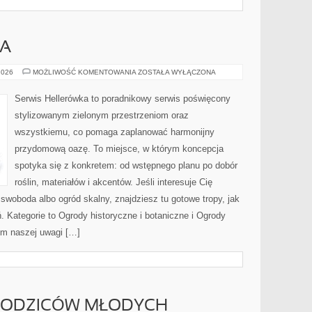
WA
KRZEWY
2026
MOŻLIWOŚĆ KOMENTOWANIA
ZOSTAŁA WYŁĄCZONA
I
DRZEWA
Serwis Hellerówka to poradnikowy serwis poświęcony
stylizowanym zielonym przestrzeniom oraz
wszystkiemu, co pomaga zaplanować harmonijny
przydomową oazę. To miejsce, w którym koncepcja
spotyka się z konkretem: od wstępnego planu po dobór
roślin, materiałów i akcentów. Jeśli interesuje Cię
woboda albo ogród skalny, znajdziesz tu gotowe tropy, jak
ń. Kategorie to Ogrody historyczne i botaniczne i Ogrody
um naszej uwagi […]
RODZICÓW MŁODYCH