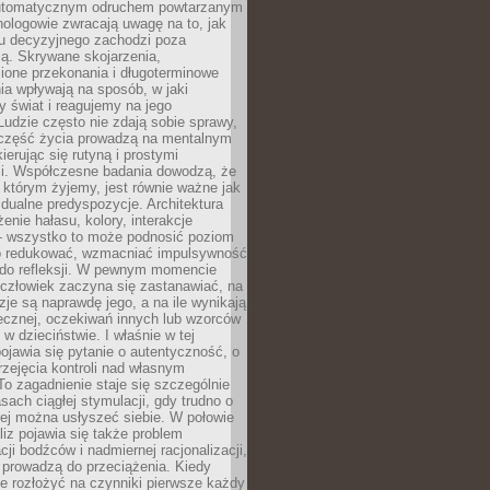
utomatycznym odruchem powtarzanym
hologowie zwracają uwagę na to, jak
su decyzyjnego zachodzi poza
ą. Skrywane skojarzenia,
ione przekonania i długoterminowe
a wpływają na sposób, w jaki
y świat i reagujemy na jego
udzie często nie zdają sobie sprawy,
część życia prowadzą na mentalnym
kierując się rutyną i prostymi
i. Współczesne badania dowodzą, że
 którym żyjemy, jest równie ważne jak
dualne predyspozycje. Architektura
enie hałasu, kolory, interakcje
 wszystko to może podnosić poziom
go redukować, wzmacniać impulsywność
ć do refleksji. W pewnym momencie
człowiek zaczyna się zastanawiać, na
yzje są naprawdę jego, a na ile wynikają
łecznej, oczekiwań innych lub wzorców
w dzieciństwie. I właśnie w tej
pojawia się pytanie o autentyczność, o
zejęcia kontroli nad własnym
o zagadnienie staje się szczególnie
ach ciągłej stymulacji, gdy trudno o
rej można usłyszeć siebie. W połowie
iz pojawia się także problem
cji bodźców i nadmiernej racjonalizacji,
 prowadzą do przeciążenia. Kiedy
e rozłożyć na czynniki pierwsze każdy