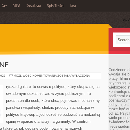
Gry
MP3
Redakcja
Tagi
Spis Treści
SUB
ZNE
Codzienne d
wydają się b
PARTIE
2026
MOŻLIWOŚĆ KOMENTOWANIA
ZOSTAŁA WYŁĄCZONA
pracy, filmu
POLITYCZNE
psychologii
ryszard-galla.pl to serwis o polityce, który skupia się na
większego s
konfrontuje 
świadomym uczestnictwie w życiu publicznym. To
bodźcami z 
poznawczymi,
przestrzeń dla osób, które chcą pojmować mechanizmy
jednych jes
państwa i wspólnoty, śledzić procesy zachodzące w
może być a
od lat. Psyc
polityce krajowej, a jednocześnie budować samodzielną
wiele proce
opinię w oparciu o analizy i argumenty. W centrum
świadomości
nieuświadom
 a także to, jak decyzje podejmowane na różnych