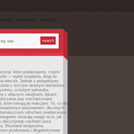
SCRIBE
FACEBOOK
TWITTER
ecyzje, które podejmujemy, często
łahe — wybór śniadania, drogi do
 na wieczór. Jednak z perspektywy
 każda z nich jest drobnym elementem
ystemu, w którym jednostka
się z własnymi nawykami, lękami,
otoczenia oraz mechanizmami
 które kierują jej reakcjami. To, co dla
t świadomym planowaniem, dla innych
utomatycznym odruchem powtarzanym
hologowie zwracają uwagę na to, jak
su decyzyjnego zachodzi poza
ą. Skrywane skojarzenia,
ione przekonania i długoterminowe