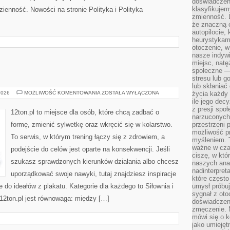
doświadczeni
klasyfikujem
zienność. Nowości na stronie Polityka i Polityka
zmienność. L
że znaczną 
autopilocie, 
heurystykam
otoczenie, w
nasze indywi
miejsc, natęż
społeczne —
stresu lub 
lub skłania
FITNESS
2026
MOŻLIWOŚĆ KOMENTOWANIA
ZOSTAŁA WYŁĄCZONA
życia każdy 
ile jego dec
z presji spo
12ton.pl to miejsce dla osób, które chcą zadbać o
narzuconych 
formę, zmienić sylwetkę oraz wkręcić się w kolarstwo.
przestrzeni 
możliwość pr
To serwis, w którym trening łączy się z zdrowiem, a
myśleniem. T
ważne w czas
podejście do celów jest oparte na konsekwencji. Jeśli
ciszę, w któ
szukasz sprawdzonych kierunków działania albo chcesz
naszych anal
nadinterpreta
uporządkować swoje nawyki, tutaj znajdziesz inspiracje
które często
 do ideałów z plakatu. Kategorie dla każdego to Siłownia i
umysł próbuj
sygnał z oto
2ton.pl jest równowaga: między […]
doświadczeni
zmęczenie. 
mówi się o k
jako umiejęt