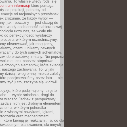
owania. To właśnie wtedy rodzi się
centrum informacji
które pomaga
kty od projekcji, potrzeby od
 emocje od racjonalnych przesłanek.
iek zrozumie, że każdy wybór —
ny, jak i poważny — jest okazją do
bie, wtedy codzienność nabiera nowej
chologia uczy nas, że wcale nie
ć do perfekcyjności; wystarczy
procesu, w którym uczestniczymy.
my obserwować, jak reagujemy,
lekamy, czemu unikamy pewnych
b wracamy do tych samych schematów,
zwi do prawdziwej zmiany. Nie poprzez
wolucje, lecz poprzez stopniowe
ie drobnych elementów, które składają
ć naszego zachowania. To, w jaki
y dzisiaj, w ogromnej mierze zależy
które podejmowaliśmy przez lata — ale
iemy żyć jutro, zaczyna się w chwili
ecyzje, które podejmujemy, często
łahe — wybór śniadania, drogi do
 na wieczór. Jednak z perspektywy
 każda z nich jest drobnym elementem
ystemu, w którym jednostka
się z własnymi nawykami, lękami,
otoczenia oraz mechanizmami
 które kierują jej reakcjami. To, co dla
t świadomym planowaniem, dla innych