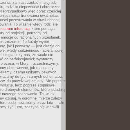
czenia, zamiast zaufać intuicji lub
u, rodzi to niepewność i chroniczne
Nieprzypadkowo więc coraz częściej
onieczności trenowania uważności,
ności pozostawania w chwili obecnej
owania. To właśnie wtedy rodzi się
centrum informacji
które pomaga
kty od projekcji, potrzeby od
 emocje od racjonalnych przesłanek.
iek zrozumie, że każdy wybór —
ny, jak i poważny — jest okazją do
bie, wtedy codzienność nabiera nowej
chologia uczy nas, że wcale nie
ć do perfekcyjności; wystarczy
procesu, w którym uczestniczymy.
my obserwować, jak reagujemy,
lekamy, czemu unikamy pewnych
b wracamy do tych samych schematów,
zwi do prawdziwej zmiany. Nie poprzez
wolucje, lecz poprzez stopniowe
ie drobnych elementów, które składają
ć naszego zachowania. To, w jaki
y dzisiaj, w ogromnej mierze zależy
które podejmowaliśmy przez lata — ale
iemy żyć jutro, zaczyna się w chwili