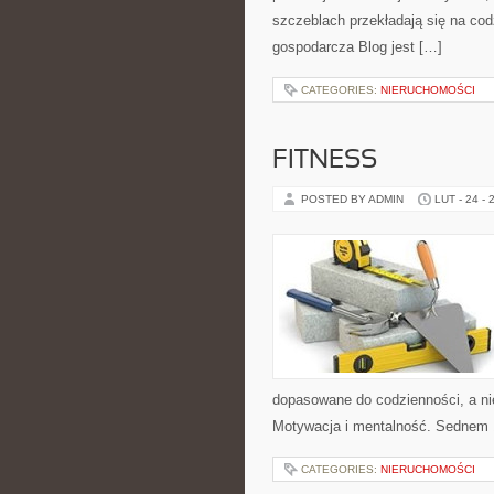
szczeblach przekładają się na cod
gospodarcza Blog jest […]
CATEGORIES:
NIERUCHOMOŚCI
FITNESS
POSTED BY ADMIN
LUT - 24 - 
dopasowane do codzienności, a nie
Motywacja i mentalność. Sednem 1
CATEGORIES:
NIERUCHOMOŚCI