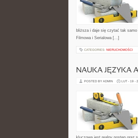
bliższa i daje się czytać tak samo
Filmowa i Serialowa […]
CATEGORIES:
NIERUCHOMOŚCI
NAUKA JĘZYKA A
POSTED BY ADMIN
LUT - 19 - 
kluczowa jest realny postęp oraz 