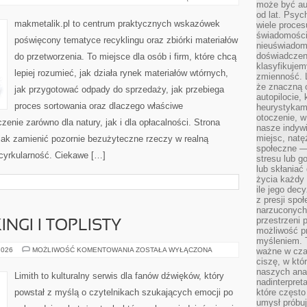
może być a
I
RAPORTY
od lat. Psyc
makmetalik.pl to centrum praktycznych wskazówek
wiele proce
świadomości
poświęcony tematyce recyklingu oraz zbiórki materiałów
nieuświadom
doświadczeni
do przetworzenia. To miejsce dla osób i firm, które chcą
klasyfikujem
lepiej rozumieć, jak działa rynek materiałów wtórnych,
zmienność. L
że znaczną 
jak przygotować odpady do sprzedaży, jak przebiega
autopilocie, 
proces sortowania oraz dlaczego właściwe
heurystykam
otoczenie, w
nie zarówno dla natury, jak i dla opłacalności. Strona
nasze indywi
miejsc, natęż
 jak zamienić pozornie bezużyteczne rzeczy w realną
społeczne —
 cyrkularność. Ciekawe […]
stresu lub 
lub skłania
życia każdy 
ile jego dec
z presji spo
narzuconych 
przestrzeni 
NGI I TOPLISTY
możliwość pr
myśleniem. T
MUZYCZNE
2026
MOŻLIWOŚĆ KOMENTOWANIA
ZOSTAŁA WYŁĄCZONA
ważne w czas
RANKINGI
ciszę, w któ
I
naszych anal
TOPLISTY
Limith to kulturalny serwis dla fanów dźwięków, który
nadinterpreta
powstał z myślą o czytelnikach szukających emocji po
które często
umysł próbuj