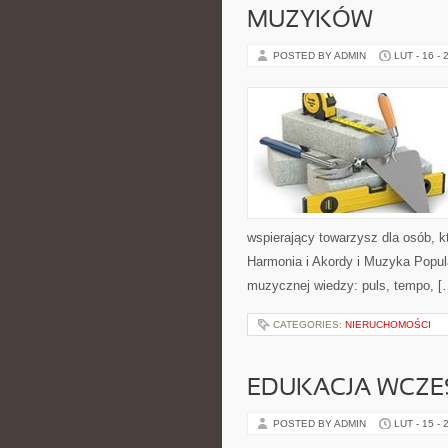
MUZYKÓW
POSTED BY ADMIN
LUT - 16 - 
wspierający towarzysz dla osób, k
Harmonia i Akordy i Muzyka Popu
muzycznej wiedzy: puls, tempo, [
CATEGORIES:
NIERUCHOMOŚCI
EDUKACJA WCZ
POSTED BY ADMIN
LUT - 15 - 