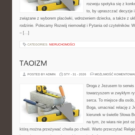
rozwoju spotyka się z konk
to, by upraszczać decyzje 
związane z wyborem placówki, wdrożeniem dziecka, a także z u
rodzinie. Polecamy Rozwój niemowląt i Pytania od czytelników. 
– […]
CATEGORIES:
NIERUCHOMOŚCI
TAOIZM
POSTED BY ADMIN
STY - 31 - 2026
MOŻLIWOŚĆ KOMENTOWA
Droga z Jezusem to serwis
towarzyszem w zwykłym ryt
serca. To miejsce dla osób,
Boga, umacniać relację z 
kierunek w świetle Słowa Bo
na tym, że wiara nie jest o
którą można przeżywać chwila po chwili. Warto przeczytać Religi