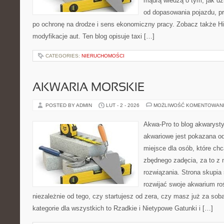
mądrą wiedzą o tym, jak d
od dopasowania pojazdu, pr
po ochronę na drodze i sens ekonomiczny pracy. Zobacz także Hist
modyfikacje aut. Ten blog opisuje taxi […]
CATEGORIES:
NIERUCHOMOŚCI
AKWARIA MORSKIE
POSTED BY ADMIN
LUT - 2 - 2026
MOŻLIWOŚĆ KOMENTOWAN
Akwa-Pro to blog akwaryst
akwariowe jest pokazana od
miejsce dla osób, które ch
zbędnego zadęcia, za to z 
rozwiązania. Strona skupia
rozwijać swoje akwarium ro
niezależnie od tego, czy startujesz od zera, czy masz już za so
kategorie dla wszystkich to Rzadkie i Nietypowe Gatunki i […]