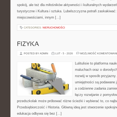
spokój, ale też dla miłośników aktywności i kulturalnych wydarzeń
turystyczne i Kultura i sztuka. Lubelszczyzna potrafi zaskakiwać:
miejscowościami, innym […]
CATEGORIES:
NIERUCHOMOŚCI
FIZYKA
POSTED BY ADMIN
LUT - 5 - 2026
MOŻLIWOŚĆ KOMENTOWAN
Lulitulisie to platforma na
maluchach oraz o dorosłych
rozwój w sposób przyjazny.
umiejętności są podawane 
a codzienne zadania zamieni
łączy rozwijanie z pomysło
przedszkolak może próbować różne ścieżki i wybierać to, co najba
Przedsiębiorczość i Historia. Główną ideą jest stworzenie spokojne
edukacja odbywa się bez […]