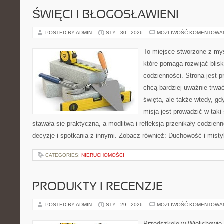
ŚWIĘCI I BŁOGOSŁAWIENI
POSTED BY ADMIN
STY - 30 - 2026
MOŻLIWOŚĆ KOMENTOWA
To miejsce stworzone z myś
które pomaga rozwijać blis
codzienności. Strona jest p
chcą bardziej uważnie trwać
święta, ale także wtedy, gdy
misją jest prowadzić w tak
stawała się praktyczna, a modlitwa i refleksja przenikały codzie
decyzje i spotkania z innymi. Zobacz również: Duchowość i mist
CATEGORIES:
NIERUCHOMOŚCI
PRODUKTY I RECENZJE
POSTED BY ADMIN
STY - 29 - 2026
MOŻLIWOŚĆ KOMENTOWA
Przedszkole w Wielichowie t