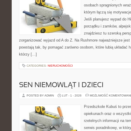
osobach spragnionych wraże
którym łączą się motywacj
Jeśli planujesz wypad do His
porządku i zamków, alpejski
znajdziesz tu szeroką persp
zorganizować wyjazd od A do Z. Na Rushmore najważniejsze jest 
powstają tak, by pomagać zarówno osobom, które lubią układać h
którzy […]
CATEGORIES:
NIERUCHOMOŚCI
SEN NIEMOWLĄT I DZIECI
POSTED BY ADMIN
LUT - 1 - 2026
MOŻLIWOŚĆ KOMENTOWAN
Przedszkole Kubuś to prze
opiekunach oraz o wszystki
rzetelnych informacji na te
serwis poradnikowy, w któr