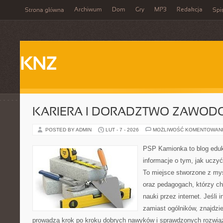
Archiwum
Dom
Gry
MP3
Redakcja
Strona główna
Spi
KNZ
KARIERA I DORADZTWO ZAWOD
POSTED BY ADMIN
LUT - 7 - 2026
MOŻLIWOŚĆ KOMENTOWAN
PSP Kamionka to blog eduk
informacje o tym, jak uczyć
To miejsce stworzone z myś
oraz pedagogach, którzy c
nauki przez internet. Jeśli 
zamiast ogólników, znajdzie
prowadzą krok po kroku dobrych nawyków i sprawdzonych rozwiąz