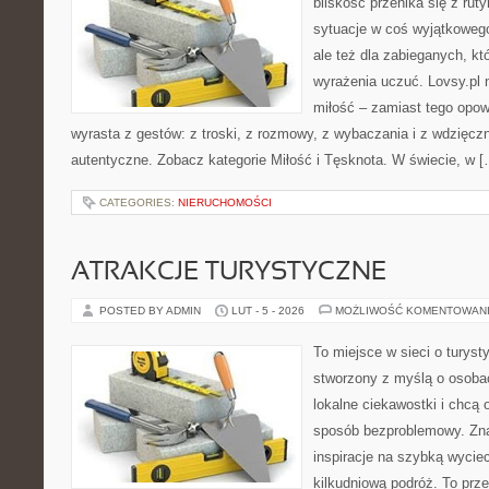
bliskość przenika się z rut
sytuacje w coś wyjątkowego.
ale też dla zabieganych, któ
wyrażenia uczuć. Lovsy.pl 
miłość – zamiast tego opow
wyrasta z gestów: z troski, z rozmowy, z wybaczania i z wdzięcz
autentyczne. Zobacz kategorie Miłość i Tęsknota. W świecie, w [
CATEGORIES:
NIERUCHOMOŚCI
ATRAKCJE TURYSTYCZNE
POSTED BY ADMIN
LUT - 5 - 2026
MOŻLIWOŚĆ KOMENTOWAN
To miejsce w sieci o turyst
stworzony z myślą o osobac
lokalne ciekawostki i chcą
sposób bezproblemowy. Znaj
inspiracje na szybką wycie
kilkudniową podróż. To prze