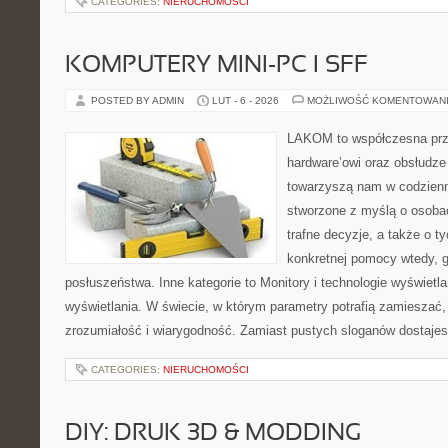
CATEGORIES:
NIERUCHOMOŚCI
KOMPUTERY MINI-PC I SFF
POSTED BY ADMIN
LUT - 6 - 2026
MOŻLIWOŚĆ KOMENTOWAN
LAKOM to współczesna prz
hardware’owi oraz obsłudze
towarzyszą nam w codzienn
stworzone z myślą o osoba
trafne decyzje, a także o ty
konkretnej pomocy wtedy, 
posłuszeństwa. Inne kategorie to Monitory i technologie wyświetlan
wyświetlania. W świecie, w którym parametry potrafią zamiesza
zrozumiałość i wiarygodność. Zamiast pustych sloganów dostaje
CATEGORIES:
NIERUCHOMOŚCI
DIY: DRUK 3D & MODDING