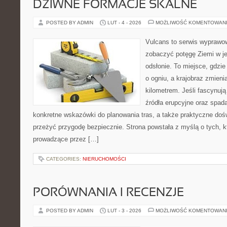
DZIWNE FORMACJE SKALNE
POSTED BY ADMIN
LUT - 4 - 2026
MOŻLIWOŚĆ KOMENTOWAN
Vulcans to serwis wyprawow
zobaczyć potęgę Ziemi w jej
odsłonie. To miejsce, gdzie
o ogniu, a krajobraz zmien
kilometrem. Jeśli fascynują
źródła erupcyjne oraz spada
konkretne wskazówki do planowania tras, a także praktyczne doś
przeżyć przygodę bezpiecznie. Strona powstała z myślą o tych, k
prowadzące przez […]
CATEGORIES:
NIERUCHOMOŚCI
PORÓWNANIA I RECENZJE
POSTED BY ADMIN
LUT - 3 - 2026
MOŻLIWOŚĆ KOMENTOWAN