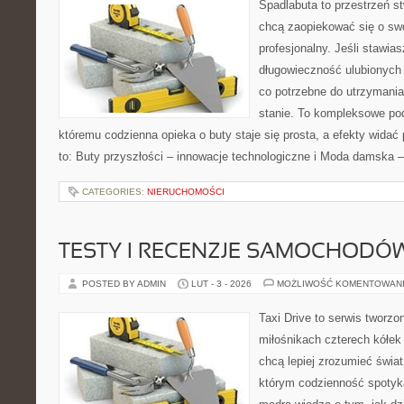
Spadlabuta to przestrzeń st
chcą zaopiekować się o sw
profesjonalny. Jeśli stawias
długowieczność ulubionych 
co potrzebne do utrzymani
stanie. To kompleksowe pod
któremu codzienna opieka o buty staje się prosta, a efekty widać 
to: Buty przyszłości – innowacje technologiczne i Moda damska –
CATEGORIES:
NIERUCHOMOŚCI
TESTY I RECENZJE SAMOCHODÓ
POSTED BY ADMIN
LUT - 3 - 2026
MOŻLIWOŚĆ KOMENTOWAN
Taxi Drive to serwis tworzo
miłośnikach czterech kółek
chcą lepiej zrozumieć świa
którym codzienność spotyka