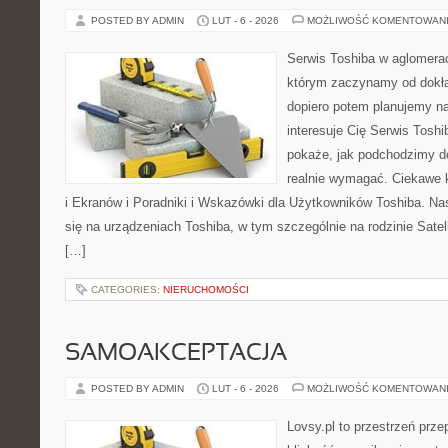
POSTED BY ADMIN
LUT - 6 - 2026
MOŻLIWOŚĆ KOMENTOWAN
Serwis Toshiba w aglomeracj
którym zaczynamy od dokład
dopiero potem planujemy na
interesuje Cię Serwis Toshi
pokaże, jak podchodzimy d
realnie wymagać. Ciekawe 
i Ekranów i Poradniki i Wskazówki dla Użytkowników Toshiba. Nas
się na urządzeniach Toshiba, w tym szczególnie na rodzinie Satel
[…]
CATEGORIES:
NIERUCHOMOŚCI
SAMOAKCEPTACJA
POSTED BY ADMIN
LUT - 6 - 2026
MOŻLIWOŚĆ KOMENTOWAN
Lovsy.pl to przestrzeń prz