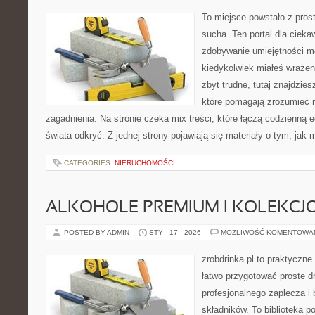
To miejsce powstało z pros
sucha. Ten portal dla ciek
zdobywanie umiejętności m
kiedykolwiek miałeś wrażen
zbyt trudne, tutaj znajdzie
które pomagają zrozumieć n
zagadnienia. Na stronie czeka mix treści, które łączą codzienną
świata odkryć. Z jednej strony pojawiają się materiały o tym, jak
CATEGORIES:
NIERUCHOMOŚCI
ALKOHOLE PREMIUM I KOLEKCJ
POSTED BY ADMIN
STY - 17 - 2026
MOŻLIWOŚĆ KOMENTOWA
zrobdrinka.pl to praktyczne
łatwo przygotować proste d
profesjonalnego zaplecza i
składników. To biblioteka 