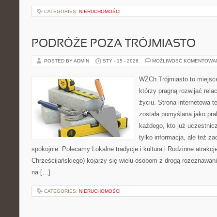
CATEGORIES:
NIERUCHOMOŚCI
PODRÓŻE POZA TRÓJMIASTO
POSTED BY ADMIN
STY - 15 - 2026
MOŻLIWOŚĆ KOMENTOWA
WŻCh Trójmiasto to miejsce
którzy pragną rozwijać rel
życiu. Strona internetowa t
została pomyślana jako pr
każdego, kto już uczestnic
tylko informacja, ale też z
spokojnie. Polecamy Lokalne tradycje i kultura i Rodzinne atrak
Chrześcijańskiego) kojarzy się wielu osobom z drogą rozeznawania
na […]
CATEGORIES:
NIERUCHOMOŚCI