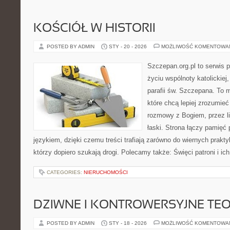
KOŚCIÓŁ W HISTORII
POSTED BY ADMIN
STY - 20 - 2026
MOŻLIWOŚĆ KOMENTOWA
Szczepan.org.pl to serwis
życiu wspólnoty katolickiej
parafii św. Szczepana. To m
które chcą lepiej zrozumieć
rozmowy z Bogiem, przez lit
łaski. Strona łączy pamię
językiem, dzięki czemu treści trafiają zarówno do wiernych praktyk
którzy dopiero szukają drogi. Polecamy także: Święci patroni i ic
CATEGORIES:
NIERUCHOMOŚCI
DZIWNE I KONTROWERSYJNE TE
POSTED BY ADMIN
STY - 18 - 2026
MOŻLIWOŚĆ KOMENTOWA