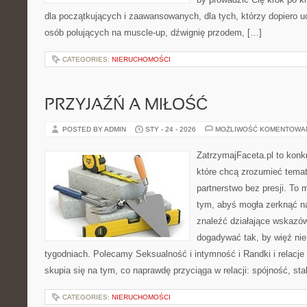
dla początkujących i zaawansowanych, dla tych, którzy dopiero uc
osób polujących na muscle-up, dźwignię przodem, […]
CATEGORIES:
NIERUCHOMOŚCI
PRZYJAŹŃ A MIŁOŚĆ
POSTED BY ADMIN
STY - 24 - 2026
MOŻLIWOŚĆ KOMENTOWA
ZatrzymajFaceta.pl to konkr
które chcą zrozumieć temat
partnerstwo bez presji. To 
tym, abyś mogła zerknąć na
znaleźć działające wskazów
dogadywać tak, by więź nie 
tygodniach. Polecamy Seksualność i intymność i Randki i relacje 
skupia się na tym, co naprawdę przyciąga w relacji: spójność, sta
CATEGORIES:
NIERUCHOMOŚCI