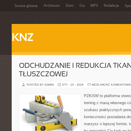
Archiwum
Dom
Gry
MP3
Redakcja
Strona główna
Spi
KNZ
ODCHUDZANIE I REDUKCJA TKAN
TŁUSZCZOWEJ
POSTED BY ADMIN
STY - 25 - 2026
MOŻLIWOŚĆ KOMENTOWA
PZKiSW to platforma stworz
trening z masą własnego cia
szukasz praktycznych por
konieczności posiadania dro
marzysz o lepszej formie, ta
by prowadzić Cię krok po kr