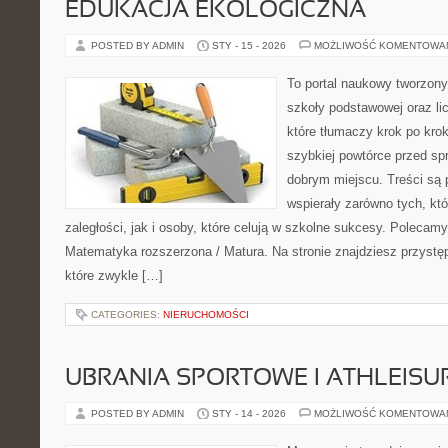
EDUKACJA EKOLOGICZNA
POSTED BY ADMIN
STY - 15 - 2026
MOŻLIWOŚĆ KOMENTOWA
To portal naukowy tworzony
szkoły podstawowej oraz li
które tłumaczy krok po kro
szybkiej powtórce przed sp
dobrym miejscu. Treści są 
wspierały zarówno tych, kt
zaległości, jak i osoby, które celują w szkolne sukcesy. Polecamy
Matematyka rozszerzona / Matura. Na stronie znajdziesz przystę
które zwykle […]
CATEGORIES:
NIERUCHOMOŚCI
UBRANIA SPORTOWE I ATHLEISU
POSTED BY ADMIN
STY - 14 - 2026
MOŻLIWOŚĆ KOMENTOWA