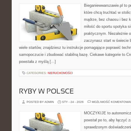
Bieganiewwarszawie.pl to p
które chcą truchtać w stolic
mądrze, bez chaosu i bez ko
miłość do sportu spotyka s
praktycznym. Niezależnie o
zaczynasz start w świecie
wiele startów, znajdziesz tu instrukcje pomagające poprawić techn
samopoczucie i zbudować stabilną bazę. Ciekawe kategorie to Cros
powstała z myślą […]
CATEGORIES:
NIERUCHOMOŚCI
RYBY W POLSCE
POSTED BY ADMIN
STY - 24 - 2026
MOŻLIWOŚĆ KOMENTOWA
MOCZYKIJE to autonomiczny
powstał po to, aby łączyć 
sprawdzonym doświadczenie