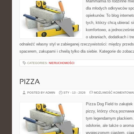
Mammamia to rodzinne miej
dla młodych odkrywców spo
opiekunów. To blog interne
tych, którzy chcą ubierać s
komfortowo, a jednocześnie 
o ubraniach, dodatkach i tr
odnaleźć własny styl w zabieganej rzeczywistości: między przeds
spacerem, zakupami i chwilą tylko dla siebie. Kategorie do zobac
CATEGORIES:
NIERUCHOMOŚCI
PIZZA
POSTED BY ADMIN
STY - 13 - 2026
MOŻLIWOŚĆ KOMENTOWA
Pizza Dog Field to zakątek
pizzy, którzy chcą poznawa
tym legendarnym plackiem. 
odsłonie, ale także o aroma
wypieczonym ciastem, ciąg