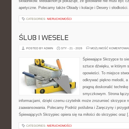
składników. Mediaknorr.pl pokazuje, że gotowanie nie musi być c
apetyczne. Polecamy także Obiady i kolacje i Desery i słodkości. 
CATEGORIES:
NIERUCHOMOŚCI
ŚLUB I WESELE
POSTED BY ADMIN
STY - 21 - 2026
MOŻLIWOŚĆ KOMENTOWA
Śpiewające Skrzypce to si
sztuce dźwięku, w którym s
opowieści. To miejsce stwo
odkrywać piękno melodii, a 
pragną doskonalić technikę
smyczkowym. Strona łączy i
informacjami, dzięki czemu czytelnik może zrozumieć skrzypce n
zaawansowania. Polecamy Podróż poślubna i Zaręczyny i przygot
Śpiewających Skrzypiec opiera się na miłości do skrzypiec oraz 
CATEGORIES:
NIERUCHOMOŚCI