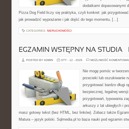
dodatkami dopasowanymi do
Pizza Dog Field liczy się praktyka, czyli konkret: jak przygotować
jak prowadzić wyprażanie i jak dojść do tego momentu, […]
CATEGORIES:
NIERUCHOMOŚCI
EGZAMIN WSTĘPNY NA STUDIA – 
POSTED BY ADMIN
STY - 12 - 2026
MOŻLIWOŚĆ KOMENTOWA
Nie mogę pomóc w tworzeniu 
przecieki lub oszukiwanie 
przygotować bardzo długi o
bezpiecznej, legalnej wersji
przygotowań, typowania za
arkuszy z lat ubiegłych i p
masz gotowy tekst (bez HTML, bez linków). Zobacz także Egzamin
Matura – język polski. Sqlmedia.pl to baza nauki pod egzamin st