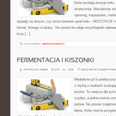
które kochają emocje holu, 
skuteczniej. Niezależnie od
spinning, karpiarstwo, met
wypady na dorsze, czy może łowienie spod lodu – MOCZYKIJE ma
klimat, którego szukasz. Ten portal nie udaje encyklopedii oderwa
liczy […]
CATEGORIES:
NIERUCHOMOŚCI
FERMENTACJA I KISZONKI
POSTED BY ADMIN
STY - 22 - 2026
MOŻLIWOŚĆ KOMENTOWA
Mediaknorr.pl to praktyczny
z myślą o osobach szukają
kuchni. To miejsce dla tyc
szybko, a jednocześnie ce
potraw. Na stronie znajdzie
dania, które można przygot