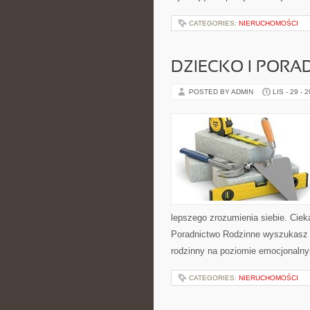
CATEGORIES:
NIERUCHOMOŚCI
DZIECKO I PORA
POSTED BY ADMIN
LIS - 29 - 
lepszego zrozumienia siebie. Cieka
Poradnictwo Rodzinne wyszukasz s
rodzinny na poziomie emocjonalny
CATEGORIES:
NIERUCHOMOŚCI