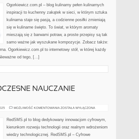
CIASTA
Ogorkiewicz.com.pl – blog kulinarny pełen kulinarnych
I
WYPIEKI
inspiracji to kuchenny zakątek w sieci, w którym sztuka
kulinarna staje się pasją, a codzienne posiłki zmieniają
się w kulinarne święto. To świat, w którym aromaty
mieszają się z barwami potraw, a proste przepisy są tak
samo ważne jak wyszukane kompozycje. Zobacz także:
arna. Ogorkiewicz.com.pl to internetowy stół, w której każdy
 Nieważne od tego, […]
OCZESNE NAUCZANIE
INTERNET
2025
MOŻLIWOŚĆ KOMENTOWANIA
ZOSTAŁA WYŁĄCZONA
I
NOWOCZESNE
NAUCZANIE
RedSMS.pl to blog dedykowany innowacjom cyfrowym,
(EDTECH)
kierunkom rozwoju technologii oraz realnym wdrożeniom
wiedzy technologicznej. RedSMS.pl – Cyfrowe