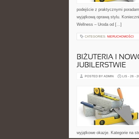
podejście z praktycznymi poradami,
wyjątkową oprawą stylu. Konieczn
Wellness – Uroda od […]
CATEGORIES:
NIERUCHOMOŚCI
BIŻUTERIA I NO
JUBILERSTWIE
POSTED BY ADMIN
LIS - 26 - 
wyjątkowe okazje. Kategorie na stro