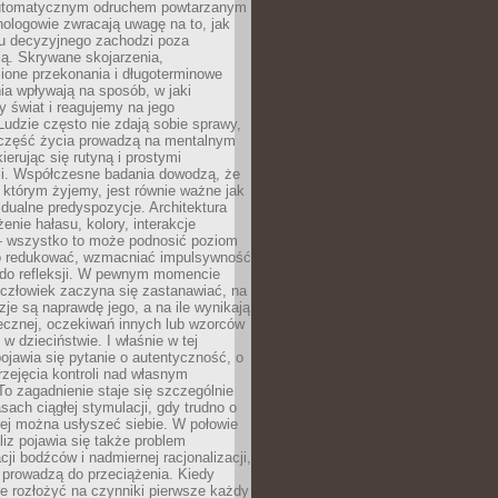
utomatycznym odruchem powtarzanym
hologowie zwracają uwagę na to, jak
su decyzyjnego zachodzi poza
ą. Skrywane skojarzenia,
ione przekonania i długoterminowe
a wpływają na sposób, w jaki
y świat i reagujemy na jego
udzie często nie zdają sobie sprawy,
część życia prowadzą na mentalnym
kierując się rutyną i prostymi
i. Współczesne badania dowodzą, że
 którym żyjemy, jest równie ważne jak
dualne predyspozycje. Architektura
enie hałasu, kolory, interakcje
 wszystko to może podnosić poziom
go redukować, wzmacniać impulsywność
ć do refleksji. W pewnym momencie
człowiek zaczyna się zastanawiać, na
yzje są naprawdę jego, a na ile wynikają
łecznej, oczekiwań innych lub wzorców
w dzieciństwie. I właśnie w tej
pojawia się pytanie o autentyczność, o
zejęcia kontroli nad własnym
o zagadnienie staje się szczególnie
ach ciągłej stymulacji, gdy trudno o
rej można usłyszeć siebie. W połowie
iz pojawia się także problem
cji bodźców i nadmiernej racjonalizacji,
 prowadzą do przeciążenia. Kiedy
e rozłożyć na czynniki pierwsze każdy