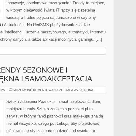
Innowacje, przełomowe rozwiązania i Trendy to miejsce,
w którym ciekawość świata IT łączy się z rzetelną
wiedzą, a trudne pojęcia są tłumaczone w czytelny
i i Aktualności. Na RedSMS.pl użytkownik znajdzie
ej inteligencji, uczenia maszynowego, automatyki, Internetu
hrony danych, a także aplikacji mobilnych, gamingu, […]
RENDY SEZONOWE I
IĘKNA I SAMOAKCEPTACJA
KOLOR
2025
MOŻLIWOŚĆ KOMENTOWANIA
ZOSTAŁA WYŁĄCZONA
ROKU
I
TRENDY
Sztuka Zdobienia Paznokci – świat upiększania dłoni,
SEZONOWE
I
makijażu i urody Sztuka-zdobienia-paznokci.pl to
PSYCHOLOGIA
PIĘKNA
serwis, w którym fanki paznokci oraz make-upu znajdą
I
SAMOAKCEPTACJA
niemal wszystko, czego potrzebują, aby projektować
olśniewające stylizacje na co dzień i od święta. To