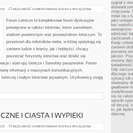
sygnał z oto
doświadczeni
LOTNICTWO
2025
MOŻLIWOŚĆ KOMENTOWANIA
ZOSTAŁA WYŁĄCZONA
zmęczenie. 
W
FILMIE
mówi się o k
I
Forum Lotnicze to kompleksowe forum dyskusyjne
jako umiejęt
LITERATURZE
bez wartości
I
poświęcone w całości lotnictwu, lotom samolotem,
LINIE
wewnętrzne
LOTNICZE
odróżniać fa
statkom powietrznym oraz przewoźnikom lotniczym. To
zachcianek i
przestrzeń dla miłośników nieba, w której spotykają się
Kiedy człow
zarówno drob
zarówno ludzie z branży, jak i hobbyści, chcący
poznania sie
poszerzać horyzonty lotnictwa oraz dzielić się
jakości. Psy
musimy dąży
cje i start-upy lotnicze i Samoloty pasażerskie. Forum
świadomość 
Gdy zaczyna
mianę informacji o maszynach komunikacyjnych,
dlaczego zw
lotniczej i małym lotnictwie prywatnym. Użytkownicy mogą
sytuacji lu
otwieramy dr
gwałtowne re
modyfikowan
się na całoś
sposób żyjem
od decyzji, 
to, jak będz
obecnej.
CZNE I CIASTA I WYPIEKI
PRZEPISY
2025
MOŻLIWOŚĆ KOMENTOWANIA
ZOSTAŁA WYŁĄCZONA
ŚWIĄTECZNE
I