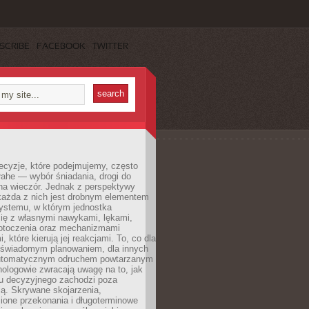
SCRIBE
FACEBOOK
TWITTER
ecyzje, które podejmujemy, często
łahe — wybór śniadania, drogi do
 na wieczór. Jednak z perspektywy
 każda z nich jest drobnym elementem
ystemu, w którym jednostka
się z własnymi nawykami, lękami,
otoczenia oraz mechanizmami
 które kierują jej reakcjami. To, co dla
t świadomym planowaniem, dla innych
utomatycznym odruchem powtarzanym
hologowie zwracają uwagę na to, jak
su decyzyjnego zachodzi poza
ą. Skrywane skojarzenia,
ione przekonania i długoterminowe