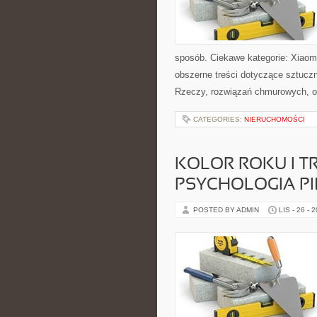
sposób. Ciekawe kategorie: Xiaom
obszerne treści dotyczące sztuczn
Rzeczy, rozwiązań chmurowych, oc
CATEGORIES:
NIERUCHOMOŚCI
KOLOR ROKU I T
PSYCHOLOGIA P
POSTED BY ADMIN
LIS - 26 - 