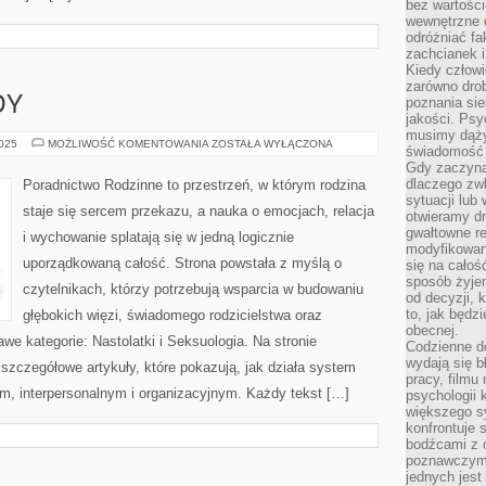
bez wartości
wewnętrzne
odróżniać fa
zachcianek i
Kiedy człow
zarówno drob
DY
poznania sie
jakości. Psy
musimy dąży
DZIECKO
2025
MOŻLIWOŚĆ KOMENTOWANIA
ZOSTAŁA WYŁĄCZONA
świadomość 
I
Gdy zaczyna
PORADY
dlaczego zw
Poradnictwo Rodzinne to przestrzeń, w którym rodzina
sytuacji lu
staje się sercem przekazu, a nauka o emocjach, relacja
otwieramy dr
gwałtowne re
i wychowanie splatają się w jedną logicznie
modyfikowan
uporządkowaną całość. Strona powstała z myślą o
się na całoś
sposób żyjem
czytelnikach, którzy potrzebują wsparcia w budowaniu
od decyzji, 
to, jak będz
głębokich więzi, świadomego rodzicielstwa oraz
obecnej.
we kategorie: Nastolatki i Seksuologia. Na stronie
Codzienne d
wydają się b
zczegółowe artykuły, które pokazują, jak działa system
pracy, filmu
m, interpersonalnym i organizacyjnym. Każdy tekst […]
psychologii
większego s
konfrontuje 
bodźcami z 
poznawczymi,
jednych jes