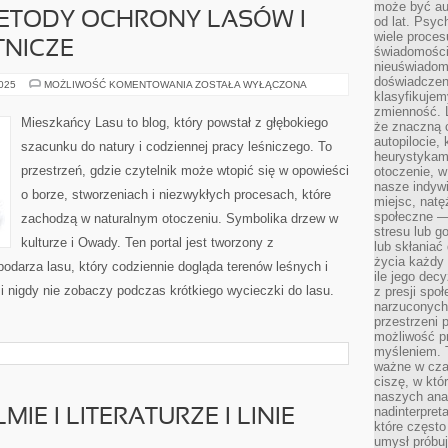
może być a
TODY OCHRONY LASÓW I
od lat. Psyc
wiele proce
TNICZE
świadomości
nieuświadom
doświadczeni
NOWOCZESNE
2025
MOŻLIWOŚĆ KOMENTOWANIA
ZOSTAŁA WYŁĄCZONA
METODY
klasyfikujem
OCHRONY
zmienność. L
LASÓW
Mieszkańcy Lasu to blog, który powstał z głębokiego
że znaczną 
I
GRZYBY
autopilocie, 
szacunku do natury i codziennej pracy leśniczego. To
PASOŻYTNICZE
heurystykam
przestrzeń, gdzie czytelnik może wtopić się w opowieści
otoczenie, w
nasze indywi
o borze, stworzeniach i niezwykłych procesach, które
miejsc, natęż
społeczne —
zachodzą w naturalnym otoczeniu. Symbolika drzew w
stresu lub 
kulturze i Owady. Ten portal jest tworzony z
lub skłania
życia każdy 
darza lasu, który codziennie dogląda terenów leśnych i
ile jego dec
 nigdy nie zobaczy podczas krótkiego wycieczki do lasu.
z presji spo
narzuconych 
przestrzeni 
możliwość pr
myśleniem. T
ważne w czas
ciszę, w któ
naszych anal
nadinterpreta
IE I LITERATURZE I LINIE
które często
umysł próbuj