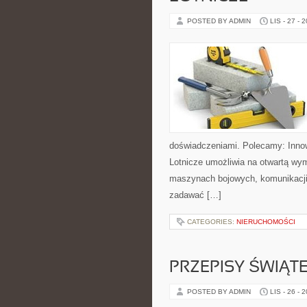
POSTED BY ADMIN
LIS - 27 - 
doświadczeniami. Polecamy: Innowa
Lotnicze umożliwia na otwartą wy
maszynach bojowych, komunikacji 
zadawać […]
CATEGORIES:
NIERUCHOMOŚCI
PRZEPISY ŚWIĄTE
POSTED BY ADMIN
LIS - 26 - 