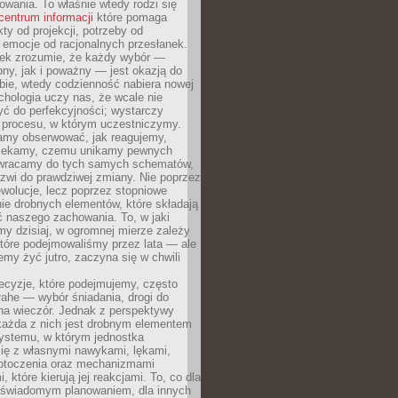
owania. To właśnie wtedy rodzi się
centrum informacji
które pomaga
kty od projekcji, potrzeby od
 emocje od racjonalnych przesłanek.
iek zrozumie, że każdy wybór —
ny, jak i poważny — jest okazją do
bie, wtedy codzienność nabiera nowej
chologia uczy nas, że wcale nie
ć do perfekcyjności; wystarczy
procesu, w którym uczestniczymy.
my obserwować, jak reagujemy,
lekamy, czemu unikamy pewnych
b wracamy do tych samych schematów,
zwi do prawdziwej zmiany. Nie poprzez
wolucje, lecz poprzez stopniowe
ie drobnych elementów, które składają
ć naszego zachowania. To, w jaki
y dzisiaj, w ogromnej mierze zależy
które podejmowaliśmy przez lata — ale
iemy żyć jutro, zaczyna się w chwili
ecyzje, które podejmujemy, często
łahe — wybór śniadania, drogi do
 na wieczór. Jednak z perspektywy
 każda z nich jest drobnym elementem
ystemu, w którym jednostka
się z własnymi nawykami, lękami,
otoczenia oraz mechanizmami
 które kierują jej reakcjami. To, co dla
t świadomym planowaniem, dla innych