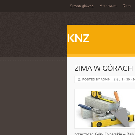
Archiwum
Dom
Strona główna
KNZ
ZIMA W GÓRACH 
POSTED BY ADMIN
LIS - 30 - 
przeczytać Góry Dynarskie – Bałkań