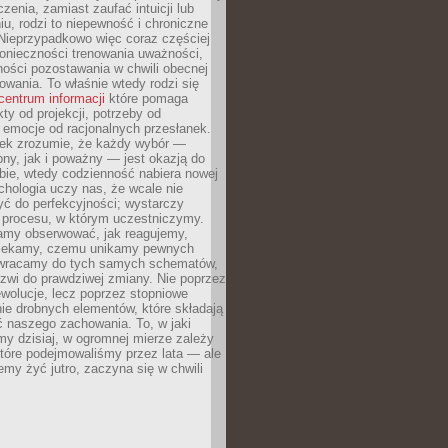
czenia, zamiast zaufać intuicji lub
u, rodzi to niepewność i chroniczne
Nieprzypadkowo więc coraz częściej
onieczności trenowania uważności,
ności pozostawania w chwili obecnej
owania. To właśnie wtedy rodzi się
centrum informacji
które pomaga
kty od projekcji, potrzeby od
 emocje od racjonalnych przesłanek.
iek zrozumie, że każdy wybór —
ny, jak i poważny — jest okazją do
bie, wtedy codzienność nabiera nowej
chologia uczy nas, że wcale nie
ć do perfekcyjności; wystarczy
procesu, w którym uczestniczymy.
my obserwować, jak reagujemy,
lekamy, czemu unikamy pewnych
b wracamy do tych samych schematów,
zwi do prawdziwej zmiany. Nie poprzez
wolucje, lecz poprzez stopniowe
ie drobnych elementów, które składają
ć naszego zachowania. To, w jaki
y dzisiaj, w ogromnej mierze zależy
które podejmowaliśmy przez lata — ale
iemy żyć jutro, zaczyna się w chwili