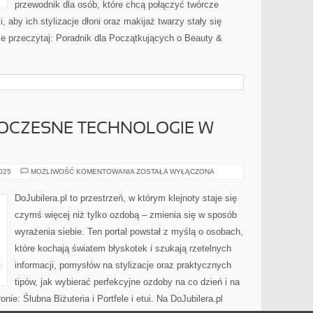
przewodnik dla osób, które chcą połączyć twórcze
 aby ich stylizacje dłoni oraz makijaż twarzy stały się
ie przeczytaj: Poradnik dla Początkujących o Beauty &
WOCZESNE TECHNOLOGIE W
BIŻUTERIA
2025
MOŻLIWOŚĆ KOMENTOWANIA
ZOSTAŁA WYŁĄCZONA
I
NOWOCZESNE
TECHNOLOGIE
DoJubilera.pl to przestrzeń, w którym klejnoty staje się
W
JUBILERSTWIE
czymś więcej niż tylko ozdobą – zmienia się w sposób
wyrażenia siebie. Ten portal powstał z myślą o osobach,
które kochają światem błyskotek i szukają rzetelnych
informacji, pomysłów na stylizacje oraz praktycznych
tipów, jak wybierać perfekcyjne ozdoby na co dzień i na
nie: Ślubna Biżuteria i Portfele i etui. Na DoJubilera.pl