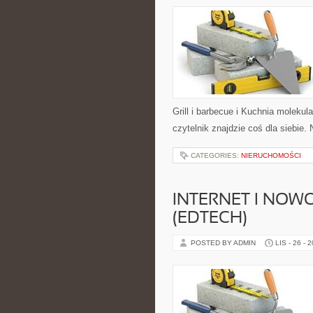
Grill i barbecue i Kuchnia molekul
czytelnik znajdzie coś dla siebie.
CATEGORIES:
NIERUCHOMOŚCI
INTERNET I NOW
(EDTECH)
POSTED BY ADMIN
LIS - 26 - 