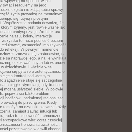
a wpływają na sposób, w jaki
y świat i reagujemy na jego
udzie często nie zdają sobie sprawy,
część życia prowadzą na mentalnym
kierując się rutyną i prostymi
i. Współczesne badania dowodzą, że
 którym żyjemy, jest równie ważne jak
dualne predyspozycje. Architektura
enie hałasu, kolory, interakcje
 wszystko to może podnosić poziom
go redukować, wzmacniać impulsywność
ć do refleksji. W pewnym momencie
człowiek zaczyna się zastanawiać, na
yzje są naprawdę jego, a na ile wynikają
łecznej, oczekiwań innych lub wzorców
w dzieciństwie. I właśnie w tej
pojawia się pytanie o autentyczność, o
zejęcia kontroli nad własnym
o zagadnienie staje się szczególnie
ach ciągłej stymulacji, gdy trudno o
rej można usłyszeć siebie. W połowie
iz pojawia się także problem
cji bodźców i nadmiernej racjonalizacji,
 prowadzą do przeciążenia. Kiedy
e rozłożyć na czynniki pierwsze każdy
czenia, zamiast zaufać intuicji lub
u, rodzi to niepewność i chroniczne
Nieprzypadkowo więc coraz częściej
onieczności trenowania uważności,
ności pozostawania w chwili obecnej