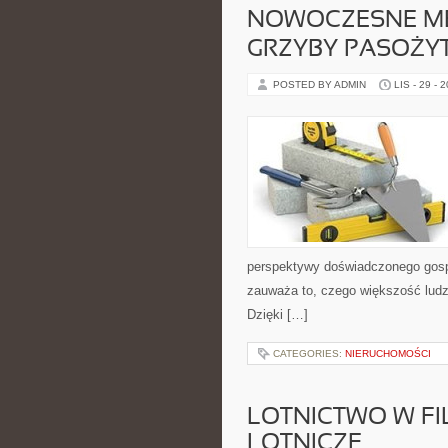
NOWOCZESNE ME
GRZYBY PASOŻY
POSTED BY ADMIN
LIS - 29 - 
perspektywy doświadczonego gospo
zauważa to, czego większość ludzi
Dzięki […]
CATEGORIES:
NIERUCHOMOŚCI
LOTNICTWO W FILM
LOTNICZE