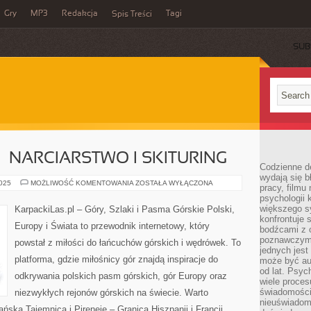
Gry
MP3
Redakcja
Tagi
Spis Treści
SUB
– NARCIARSTWO I SKITURING
Codzienne d
wydają się b
ZIMA
2025
MOŻLIWOŚĆ KOMENTOWANIA
ZOSTAŁA WYŁĄCZONA
pracy, filmu
W
psychologii
GÓRACH
–
większego s
KarpackiLas.pl – Góry, Szlaki i Pasma Górskie Polski,
NARCIARSTWO
konfrontuje 
I
Europy i Świata to przewodnik internetowy, który
SKITURING
bodźcami z 
poznawczymi,
powstał z miłości do łańcuchów górskich i wędrówek. To
jednych jes
platforma, gdzie miłośnicy gór znajdą inspiracje do
może być a
od lat. Psyc
odkrywania polskich pasm górskich, gór Europy oraz
wiele proce
świadomości
niezwykłych rejonów górskich na świecie. Warto
nieuświadom
ska Tajemnica i Pireneje – Granica Hiszpanii i Francji.