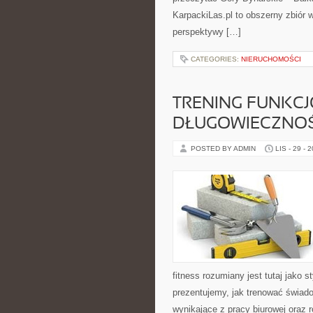
KarpackiLas.pl to obszerny zbiór 
perspektywy […]
CATEGORIES:
NIERUCHOMOŚCI
TRENING FUNKCJ
DŁUGOWIECZNOŚ
POSTED BY ADMIN
LIS - 29 - 
fitness rozumiany jest tutaj jako s
prezentujemy, jak trenować świado
wynikające z pracy biurowej oraz 