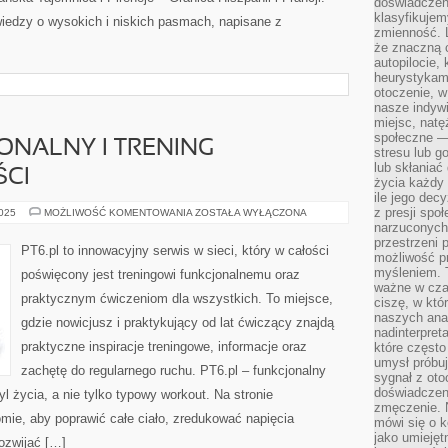
doświadczeni
klasyfikujem
wiedzy o wysokich i niskich pasmach, napisane z
zmienność. L
że znaczną 
autopilocie, 
heurystykam
otoczenie, w
nasze indywi
miejsc, natęż
społeczne —
ONALNY I TRENING
stresu lub 
lub skłania
CI
życia każdy 
ile jego dec
z presji spo
TRENING
2025
MOŻLIWOŚĆ KOMENTOWANIA
ZOSTAŁA WYŁĄCZONA
FUNKCJONALNY
narzuconych 
I
przestrzeni 
TRENING
PT6.pl to innowacyjny serwis w sieci, który w całości
DŁUGOWIECZNOŚCI
możliwość pr
myśleniem. T
poświęcony jest treningowi funkcjonalnemu oraz
ważne w czas
praktycznym ćwiczeniom dla wszystkich. To miejsce,
ciszę, w któ
naszych anal
gdzie nowicjusz i praktykujący od lat ćwiczący znajdą
nadinterpreta
praktyczne inspiracje treningowe, informacje oraz
które często
umysł próbuj
zachętę do regularnego ruchu. PT6.pl – funkcjonalny
sygnał z oto
doświadczeni
tyl życia, a nie tylko typowy workout. Na stronie
zmęczenie. 
mie, aby poprawić całe ciało, zredukować napięcia
mówi się o k
jako umiejęt
rozwijać […]