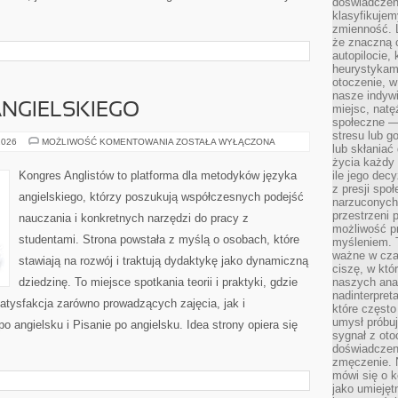
doświadczeni
klasyfikujem
zmienność. L
że znaczną 
autopilocie, 
heurystykam
otoczenie, w
nasze indywi
NGIELSKIEGO
miejsc, natęż
społeczne —
stresu lub 
NAUKA
2026
MOŻLIWOŚĆ KOMENTOWANIA
ZOSTAŁA WYŁĄCZONA
lub skłania
JĘZYKA
ANGIELSKIEGO
życia każdy 
Kongres Anglistów to platforma dla metodyków języka
ile jego dec
z presji spo
angielskiego, którzy poszukują współczesnych podejść
narzuconych 
przestrzeni 
nauczania i konkretnych narzędzi do pracy z
możliwość pr
studentami. Strona powstała z myślą o osobach, które
myśleniem. T
ważne w czas
stawiają na rozwój i traktują dydaktykę jako dynamiczną
ciszę, w któ
dziedzinę. To miejsce spotkania teorii i praktyki, gdzie
naszych anal
nadinterpreta
satysfakcja zarówno prowadzących zajęcia, jak i
które często
umysł próbuj
 angielsku i Pisanie po angielsku. Idea strony opiera się
sygnał z oto
doświadczeni
zmęczenie. 
mówi się o k
jako umiejęt