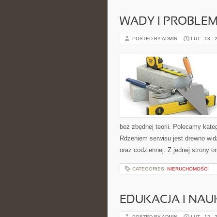
WADY I PROBLE
POSTED BY ADMIN
LUT - 13 - 
bez zbędnej teorii. Polecamy kate
Rdzeniem serwisu jest drewno widzi
oraz codziennej. Z jednej strony
CATEGORIES:
NIERUCHOMOŚCI
EDUKACJA I NAU
POSTED BY ADMIN
LUT - 12 - 