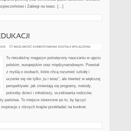
ezpieczeństwo i Zabiegi na twarz. […]
EDUKACJI
FINANSOWANIE
2026
MOŻLIWOŚĆ KOMENTOWANIA
ZOSTAŁA WYŁĄCZONA
EDUKACJI
To niezależny magazyn poświęcony nauczaniu w ujęciu
polskim, europejskim oraz międzynarodowym. Powstał
z myślą o osobach, które chcą rozumieć szkołę i
uczenie się nie tylko „tu i teraz”, ale również w większej
perspektywie: jak zmieniają się programy, metody,
potrzeby dzieci i młodzieży, oczekiwania rodziców,
ty państwa. To miejsce stworzone po to, by łączyć
 inspiracje z różnych krajów przekładać na konkret.