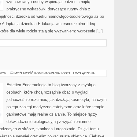
wychowawcy i osoby wspierające dzieci znajdą
praktyczne wskazówki dotyczące rutyny dnia z
jętności dziecka od wieku niemowlęco-toddlerowego aż po
że Adaptacja dziecka i Edukacja wczesnoszkolna. Ideą
które dla wielu rodzin stają się wyzwaniem: wdrożenie […]
MEZOTERAPIA
2026
MOŻLIWOŚĆ KOMENTOWANIA
ZOSTAŁA WYŁĄCZONA
Estetica-Endermologia to blog tworzony z myślą o
osobach, które chcą rozsądnie dbać o wygląd i
jednocześnie rozumieć, jak działają kosmetyki, na czym
polega zabiegi medyczno-estetyczne oraz które terapie
gabinetowe mają realne działanie. To miejsce łączy
doświadczenie pielęgnacyjną z wyjaśnieniami o
dzących w skórze, tkankach i organizmie. Dzięki temu
iązania pewniej oraz eliminować puste obietnice. Ciekawe