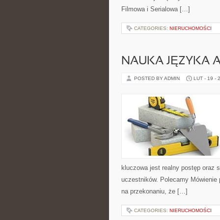
Filmowa i Serialowa […]
CATEGORIES:
NIERUCHOMOŚCI
NAUKA JĘZYKA A
POSTED BY ADMIN
LUT - 19 - 
kluczowa jest realny postęp oraz 
uczestników. Polecamy Mówienie po
na przekonaniu, że […]
CATEGORIES:
NIERUCHOMOŚCI