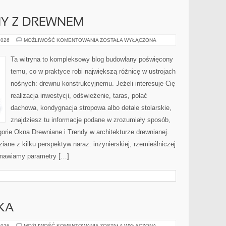
MY Z DREWNEM
WADY
2026
MOŻLIWOŚĆ KOMENTOWANIA
ZOSTAŁA WYŁĄCZONA
I
PROBLEMY
Z
Ta witryna to kompleksowy blog budowlany poświęcony
DREWNEM
temu, co w praktyce robi największą różnicę w ustrojach
nośnych: drewnu konstrukcyjnemu. Jeżeli interesuje Cię
realizacja inwestycji, odświeżenie, taras, połać
dachowa, kondygnacja stropowa albo detale stolarskie,
znajdziesz tu informacje podane w zrozumiały sposób,
gorie Okna Drewniane i Trendy w architekturze drewnianej.
ane z kilku perspektyw naraz: inżynierskiej, rzemieślniczej
 omawiamy parametry […]
KA
EDUKACJA
2026
MOŻLIWOŚĆ KOMENTOWANIA
ZOSTAŁA WYŁĄCZONA