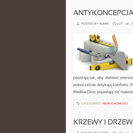
ANTYKONCEPCJA
POSTED BY ADMIN
LUT - 18 - 
powstają tak, aby ułatwiać orient
jednocześnie dotykają komfortu. K
MediluxClinic pojawiają się mater
CATEGORIES:
NIERUCHOMOŚCI
KRZEWY I DRZE
POSTED BY ADMIN
LUT - 17 - 