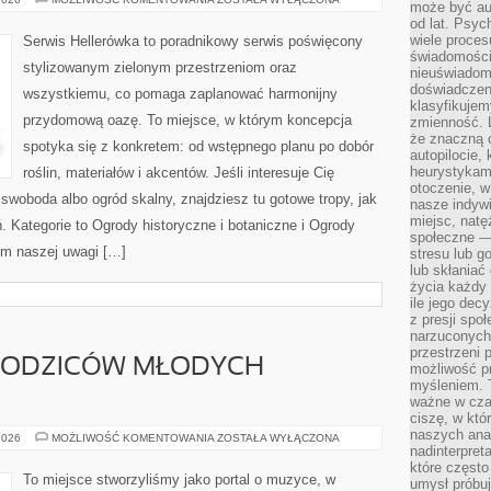
może być a
I
od lat. Psyc
DRZEWA
wiele proce
Serwis Hellerówka to poradnikowy serwis poświęcony
świadomości
stylizowanym zielonym przestrzeniom oraz
nieuświadom
doświadczeni
wszystkiemu, co pomaga zaplanować harmonijny
klasyfikujem
przydomową oazę. To miejsce, w którym koncepcja
zmienność. L
że znaczną 
spotyka się z konkretem: od wstępnego planu po dobór
autopilocie, 
heurystykam
roślin, materiałów i akcentów. Jeśli interesuje Cię
otoczenie, w
woboda albo ogród skalny, znajdziesz tu gotowe tropy, jak
nasze indywi
miejsc, natęż
ń. Kategorie to Ogrody historyczne i botaniczne i Ogrody
społeczne —
um naszej uwagi […]
stresu lub 
lub skłania
życia każdy 
ile jego dec
z presji spo
narzuconych 
przestrzeni 
RODZICÓW MŁODYCH
możliwość pr
myśleniem. T
ważne w czas
ciszę, w któ
naszych anal
PORADNIK
2026
MOŻLIWOŚĆ KOMENTOWANIA
ZOSTAŁA WYŁĄCZONA
DLA
nadinterpreta
RODZICÓW
które często
MŁODYCH
To miejsce stworzyliśmy jako portal o muzyce, w
umysł próbuj
MUZYKÓW