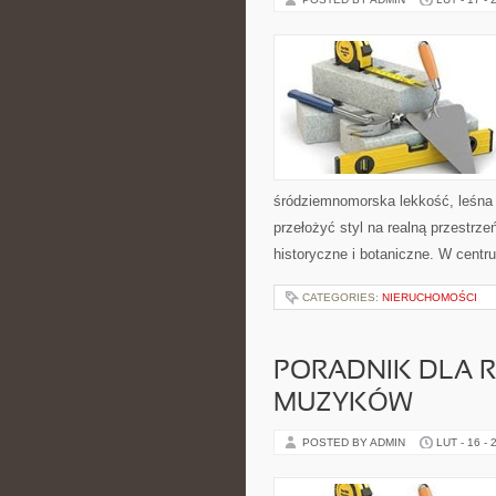
śródziemnomorska lekkość, leśna s
przełożyć styl na realną przestrze
historyczne i botaniczne. W centr
CATEGORIES:
NIERUCHOMOŚCI
PORADNIK DLA 
MUZYKÓW
POSTED BY ADMIN
LUT - 16 - 