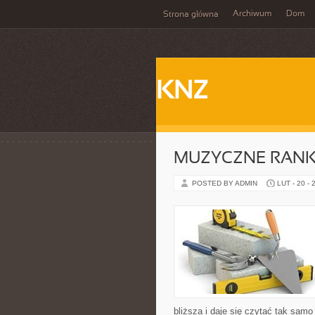
Archiwum
Dom
Strona główna
KNZ
MUZYCZNE RANKI
POSTED BY ADMIN
LUT - 20 - 
bliższa i daje się czytać tak samo