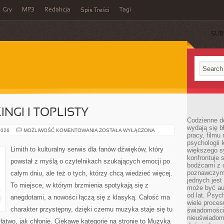
Gry
MP3
Redakcja
Tagi
Spis Treści
SUB
NGI I TOPLISTY
Codzienne d
wydają się b
MUZYCZNE
2026
MOŻLIWOŚĆ KOMENTOWANIA
ZOSTAŁA WYŁĄCZONA
pracy, filmu
RANKINGI
I
psychologii
TOPLISTY
Limith to kulturalny serwis dla fanów dźwięków, który
większego s
konfrontuje 
powstał z myślą o czytelnikach szukających emocji po
bodźcami z 
poznawczymi,
całym dniu, ale też o tych, którzy chcą wiedzieć więcej.
jednych jes
To miejsce, w którym brzmienia spotykają się z
może być a
od lat. Psyc
anegdotami, a nowości łączą się z klasyką. Całość ma
wiele proce
charakter przystępny, dzięki czemu muzyka staje się tu
świadomości
nieuświadom
 łatwo, jak chłonie. Ciekawe kategorie na stronie to Muzyka