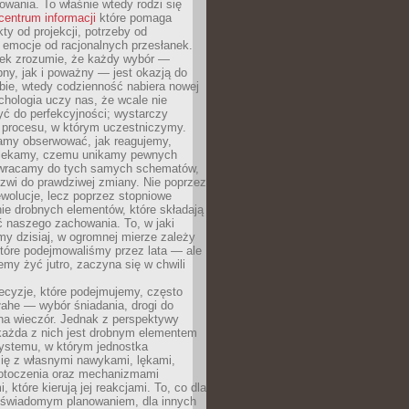
owania. To właśnie wtedy rodzi się
centrum informacji
które pomaga
kty od projekcji, potrzeby od
 emocje od racjonalnych przesłanek.
iek zrozumie, że każdy wybór —
ny, jak i poważny — jest okazją do
bie, wtedy codzienność nabiera nowej
chologia uczy nas, że wcale nie
ć do perfekcyjności; wystarczy
procesu, w którym uczestniczymy.
my obserwować, jak reagujemy,
lekamy, czemu unikamy pewnych
b wracamy do tych samych schematów,
zwi do prawdziwej zmiany. Nie poprzez
wolucje, lecz poprzez stopniowe
ie drobnych elementów, które składają
ć naszego zachowania. To, w jaki
y dzisiaj, w ogromnej mierze zależy
które podejmowaliśmy przez lata — ale
iemy żyć jutro, zaczyna się w chwili
ecyzje, które podejmujemy, często
łahe — wybór śniadania, drogi do
 na wieczór. Jednak z perspektywy
 każda z nich jest drobnym elementem
ystemu, w którym jednostka
się z własnymi nawykami, lękami,
otoczenia oraz mechanizmami
 które kierują jej reakcjami. To, co dla
t świadomym planowaniem, dla innych