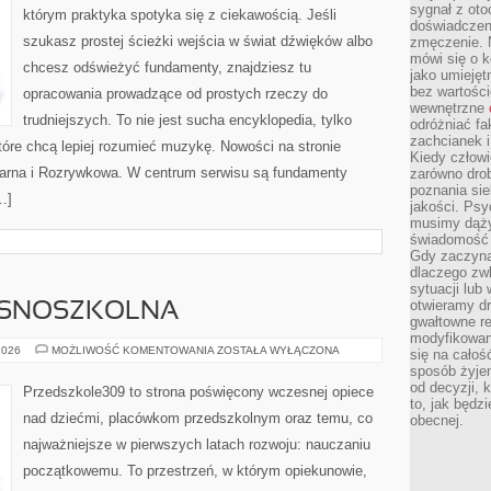
sygnał z oto
którym praktyka spotyka się z ciekawością. Jeśli
doświadczeni
szukasz prostej ścieżki wejścia w świat dźwięków albo
zmęczenie. 
mówi się o k
chcesz odświeżyć fundamenty, znajdziesz tu
jako umiejęt
bez wartości
opracowania prowadzące od prostych rzeczy do
wewnętrzne
trudniejszych. To nie jest sucha encyklopedia, tylko
odróżniać fa
zachcianek i
tóre chcą lepiej rozumieć muzykę. Nowości na stronie
Kiedy człow
larna i Rozrywkowa. W centrum serwisu są fundamenty
zarówno drob
poznania sie
…]
jakości. Psy
musimy dąży
świadomość 
Gdy zaczyna
dlaczego zw
sytuacji lu
otwieramy dr
ESNOSZKOLNA
gwałtowne re
modyfikowan
EDUKACJA
2026
MOŻLIWOŚĆ KOMENTOWANIA
ZOSTAŁA WYŁĄCZONA
się na całoś
WCZESNOSZKOLNA
sposób żyjem
od decyzji, 
Przedszkole309 to strona poświęcony wczesnej opiece
to, jak będz
nad dziećmi, placówkom przedszkolnym oraz temu, co
obecnej.
najważniejsze w pierwszych latach rozwoju: nauczaniu
początkowemu. To przestrzeń, w którym opiekunowie,