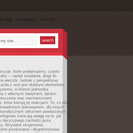
SCRIBE
FACEBOOK
TWITTER
ecyzje, które podejmujemy, często
łahe — wybór śniadania, drogi do
 na wieczór. Jednak z perspektywy
 każda z nich jest drobnym elementem
ystemu, w którym jednostka
się z własnymi nawykami, lękami,
otoczenia oraz mechanizmami
 które kierują jej reakcjami. To, co dla
t świadomym planowaniem, dla innych
utomatycznym odruchem powtarzanym
hologowie zwracają uwagę na to, jak
su decyzyjnego zachodzi poza
ą. Skrywane skojarzenia,
ione przekonania i długoterminowe