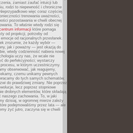
czenia, zamiast zaufać intuicji lub
u, rodzi to niepewność i chroniczne
Nieprzypadkowo więc coraz częściej
onieczności trenowania uważności,
ności pozostawania w chwili obecnej
owania. To właśnie wtedy rodzi się
centrum informacji
które pomaga
kty od projekcji, potrzeby od
 emocje od racjonalnych przesłanek.
iek zrozumie, że każdy wybór —
ny, jak i poważny — jest okazją do
bie, wtedy codzienność nabiera nowej
chologia uczy nas, że wcale nie
ć do perfekcyjności; wystarczy
procesu, w którym uczestniczymy.
my obserwować, jak reagujemy,
lekamy, czemu unikamy pewnych
b wracamy do tych samych schematów,
zwi do prawdziwej zmiany. Nie poprzez
wolucje, lecz poprzez stopniowe
ie drobnych elementów, które składają
ć naszego zachowania. To, w jaki
y dzisiaj, w ogromnej mierze zależy
które podejmowaliśmy przez lata — ale
iemy żyć jutro, zaczyna się w chwili