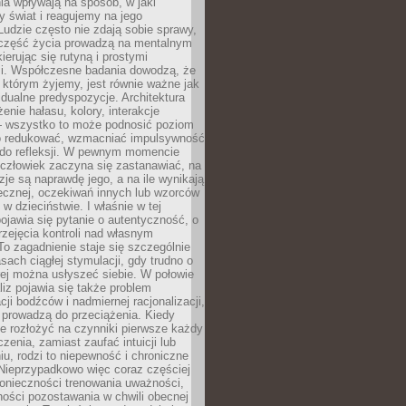
a wpływają na sposób, w jaki
y świat i reagujemy na jego
udzie często nie zdają sobie sprawy,
część życia prowadzą na mentalnym
kierując się rutyną i prostymi
i. Współczesne badania dowodzą, że
 którym żyjemy, jest równie ważne jak
dualne predyspozycje. Architektura
enie hałasu, kolory, interakcje
 wszystko to może podnosić poziom
go redukować, wzmacniać impulsywność
ć do refleksji. W pewnym momencie
człowiek zaczyna się zastanawiać, na
yzje są naprawdę jego, a na ile wynikają
łecznej, oczekiwań innych lub wzorców
w dzieciństwie. I właśnie w tej
pojawia się pytanie o autentyczność, o
zejęcia kontroli nad własnym
o zagadnienie staje się szczególnie
ach ciągłej stymulacji, gdy trudno o
rej można usłyszeć siebie. W połowie
iz pojawia się także problem
cji bodźców i nadmiernej racjonalizacji,
 prowadzą do przeciążenia. Kiedy
e rozłożyć na czynniki pierwsze każdy
czenia, zamiast zaufać intuicji lub
u, rodzi to niepewność i chroniczne
Nieprzypadkowo więc coraz częściej
onieczności trenowania uważności,
ności pozostawania w chwili obecnej