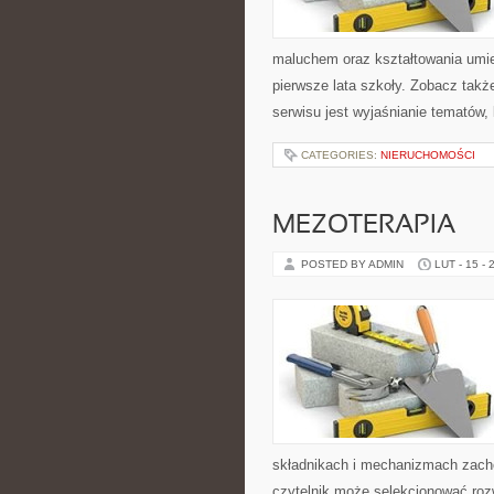
maluchem oraz kształtowania umie
pierwsze lata szkoły. Zobacz tak
serwisu jest wyjaśnianie tematów, 
CATEGORIES:
NIERUCHOMOŚCI
MEZOTERAPIA
POSTED BY ADMIN
LUT - 15 - 
składnikach i mechanizmach zacho
czytelnik może selekcjonować rozw