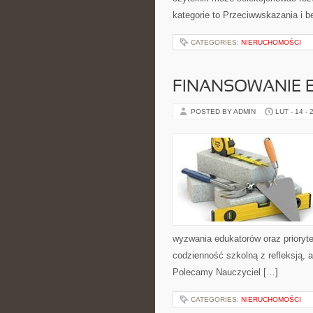
kategorie to Przeciwwskazania i b
CATEGORIES:
NIERUCHOMOŚCI
FINANSOWANIE 
POSTED BY ADMIN
LUT - 14 - 
wyzwania edukatorów oraz prioryte
codzienność szkolną z refleksją, a
Polecamy Nauczyciel […]
CATEGORIES:
NIERUCHOMOŚCI