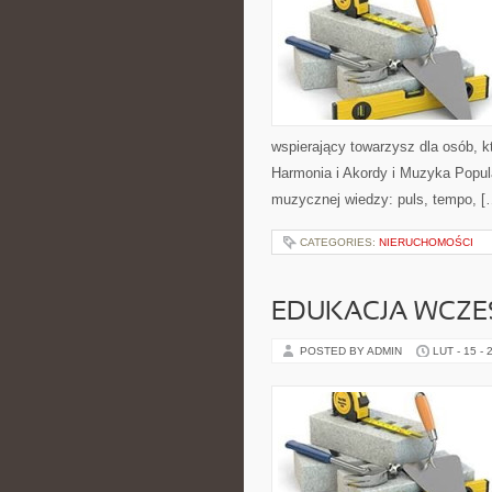
wspierający towarzysz dla osób, k
Harmonia i Akordy i Muzyka Popu
muzycznej wiedzy: puls, tempo, [
CATEGORIES:
NIERUCHOMOŚCI
EDUKACJA WCZ
POSTED BY ADMIN
LUT - 15 - 