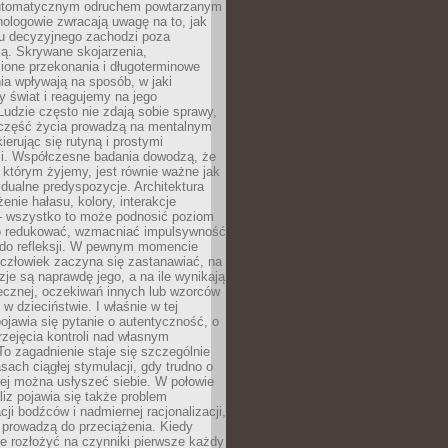
utomatycznym odruchem powtarzanym
hologowie zwracają uwagę na to, jak
su decyzyjnego zachodzi poza
ą. Skrywane skojarzenia,
ione przekonania i długoterminowe
a wpływają na sposób, w jaki
y świat i reagujemy na jego
udzie często nie zdają sobie sprawy,
część życia prowadzą na mentalnym
kierując się rutyną i prostymi
i. Współczesne badania dowodzą, że
 którym żyjemy, jest równie ważne jak
dualne predyspozycje. Architektura
enie hałasu, kolory, interakcje
 wszystko to może podnosić poziom
go redukować, wzmacniać impulsywność
ć do refleksji. W pewnym momencie
człowiek zaczyna się zastanawiać, na
yzje są naprawdę jego, a na ile wynikają
łecznej, oczekiwań innych lub wzorców
w dzieciństwie. I właśnie w tej
pojawia się pytanie o autentyczność, o
zejęcia kontroli nad własnym
o zagadnienie staje się szczególnie
ach ciągłej stymulacji, gdy trudno o
rej można usłyszeć siebie. W połowie
iz pojawia się także problem
cji bodźców i nadmiernej racjonalizacji,
 prowadzą do przeciążenia. Kiedy
e rozłożyć na czynniki pierwsze każdy