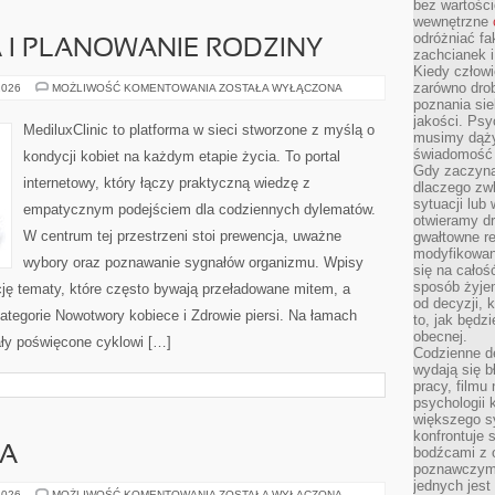
bez wartości
wewnętrzne
odróżniać fa
 I PLANOWANIE RODZINY
zachcianek i
Kiedy człow
zarówno drob
ANTYKONCEPCJA
2026
MOŻLIWOŚĆ KOMENTOWANIA
ZOSTAŁA WYŁĄCZONA
I
poznania sie
PLANOWANIE
jakości. Psy
RODZINY
MediluxClinic to platforma w sieci stworzone z myślą o
musimy dąży
świadomość 
kondycji kobiet na każdym etapie życia. To portal
Gdy zaczyna
internetowy, który łączy praktyczną wiedzę z
dlaczego zw
sytuacji lu
empatycznym podejściem dla codziennych dylematów.
otwieramy dr
W centrum tej przestrzeni stoi prewencja, uważne
gwałtowne re
modyfikowan
wybory oraz poznawanie sygnałów organizmu. Wpisy
się na całoś
sposób żyjem
ację tematy, które często bywają przeładowane mitem, a
od decyzji, 
ategorie Nowotwory kobiece i Zdrowie piersi. Na łamach
to, jak będz
obecnej.
iały poświęcone cyklowi […]
Codzienne d
wydają się b
pracy, filmu
psychologii
większego s
konfrontuje 
WA
bodźcami z 
poznawczymi,
jednych jes
KRZEWY
2026
MOŻLIWOŚĆ KOMENTOWANIA
ZOSTAŁA WYŁĄCZONA