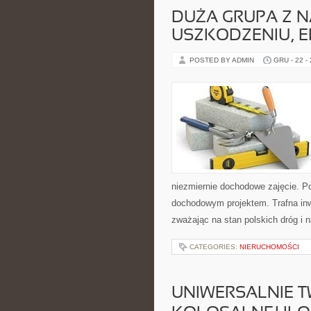
DUŻA GRUPA Z 
USZKODZENIU, 
POSTED BY ADMIN
GRU - 22 -
niezmiernie dochodowe zajęcie. 
dochodowym projektem. Trafna inw
zważając na stan polskich dróg i
CATEGORIES:
NIERUCHOMOŚCI
UNIWERSALNIE TWI