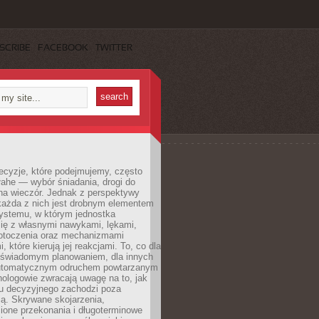
SCRIBE
FACEBOOK
TWITTER
ecyzje, które podejmujemy, często
łahe — wybór śniadania, drogi do
 na wieczór. Jednak z perspektywy
 każda z nich jest drobnym elementem
ystemu, w którym jednostka
się z własnymi nawykami, lękami,
otoczenia oraz mechanizmami
 które kierują jej reakcjami. To, co dla
t świadomym planowaniem, dla innych
utomatycznym odruchem powtarzanym
hologowie zwracają uwagę na to, jak
su decyzyjnego zachodzi poza
ą. Skrywane skojarzenia,
ione przekonania i długoterminowe