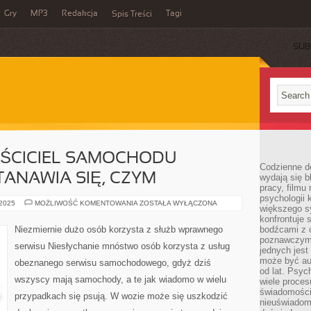
Gry
MP3
Redakcja
Tagi
Spis Treści
SUB
AŚCICIEL SAMOCHODU
Codzienne d
TANAWIA SIĘ, CZYM
wydają się b
pracy, filmu
psychologii
PRZECIĘTNY
 2025
MOŻLIWOŚĆ KOMENTOWANIA
ZOSTAŁA WYŁĄCZONA
większego s
WŁAŚCICIEL
SAMOCHODU
konfrontuje 
ZWYKLE
Niezmiernie dużo osób korzysta z służb wprawnego
bodźcami z 
NIE
poznawczymi,
ZASTANAWIA
serwisu Niesłychanie mnóstwo osób korzysta z usług
SIĘ,
jednych jes
CZYM
może być a
obeznanego serwisu samochodowego, gdyż dziś
od lat. Psyc
wszyscy mają samochody, a te jak wiadomo w wielu
wiele proce
świadomości
przypadkach się psują. W wozie może się uszkodzić
nieuświadom