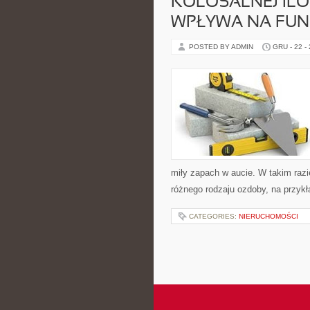
KOLOSALNEJ ILO
WPŁYWA NA FU
POSTED BY ADMIN
GRU - 22 -
miły zapach w aucie. W takim raz
różnego rodzaju ozdoby, na przyk
CATEGORIES:
NIERUCHOMOŚCI