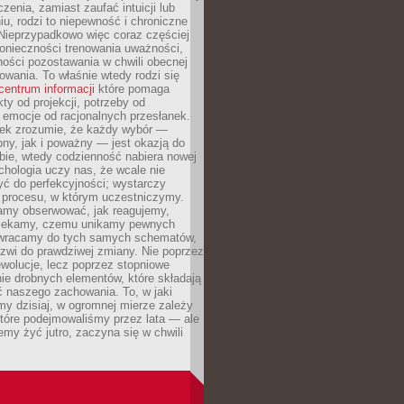
czenia, zamiast zaufać intuicji lub
u, rodzi to niepewność i chroniczne
Nieprzypadkowo więc coraz częściej
onieczności trenowania uważności,
ności pozostawania w chwili obecnej
owania. To właśnie wtedy rodzi się
centrum informacji
które pomaga
kty od projekcji, potrzeby od
 emocje od racjonalnych przesłanek.
iek zrozumie, że każdy wybór —
ny, jak i poważny — jest okazją do
bie, wtedy codzienność nabiera nowej
chologia uczy nas, że wcale nie
ć do perfekcyjności; wystarczy
procesu, w którym uczestniczymy.
my obserwować, jak reagujemy,
lekamy, czemu unikamy pewnych
b wracamy do tych samych schematów,
zwi do prawdziwej zmiany. Nie poprzez
wolucje, lecz poprzez stopniowe
ie drobnych elementów, które składają
ć naszego zachowania. To, w jaki
y dzisiaj, w ogromnej mierze zależy
które podejmowaliśmy przez lata — ale
iemy żyć jutro, zaczyna się w chwili