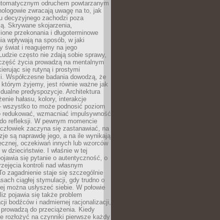
utomatycznym odruchem powtarzanym
hologowie zwracają uwagę na to, jak
su decyzyjnego zachodzi poza
ą. Skrywane skojarzenia,
ione przekonania i długoterminowe
a wpływają na sposób, w jaki
y świat i reagujemy na jego
udzie często nie zdają sobie sprawy,
część życia prowadzą na mentalnym
kierując się rutyną i prostymi
i. Współczesne badania dowodzą, że
 którym żyjemy, jest równie ważne jak
dualne predyspozycje. Architektura
enie hałasu, kolory, interakcje
 wszystko to może podnosić poziom
go redukować, wzmacniać impulsywność
ć do refleksji. W pewnym momencie
człowiek zaczyna się zastanawiać, na
yzje są naprawdę jego, a na ile wynikają
łecznej, oczekiwań innych lub wzorców
w dzieciństwie. I właśnie w tej
pojawia się pytanie o autentyczność, o
zejęcia kontroli nad własnym
o zagadnienie staje się szczególnie
ach ciągłej stymulacji, gdy trudno o
rej można usłyszeć siebie. W połowie
iz pojawia się także problem
cji bodźców i nadmiernej racjonalizacji,
 prowadzą do przeciążenia. Kiedy
e rozłożyć na czynniki pierwsze każdy