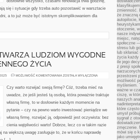
dosłownie wszystko, czasami renowacja trwa godzinę,
doświadczeni
klasyfikujem
ją się i sytuacje gdy trzeba auto pozostawić w warsztacie
zmienność. L
że znaczną 
dni, a to już może być istotnym skomplikowaniem dla
autopilocie, 
heurystykam
otoczenie, w
nasze indywi
miejsc, natęż
społeczne —
stresu lub 
lub skłania
TWARZA LUDZIOM WYGODNE
życia każdy 
ile jego dec
ENNEGO ŻYCIA
z presji spo
narzuconych 
MOTORYZACJA
przestrzeni 
 2025
MOŻLIWOŚĆ KOMENTOWANIA
ZOSTAŁA WYŁĄCZONA
STWARZA
możliwość pr
LUDZIOM
myśleniem. T
WYGODNE
Czy warto rozwijać swoją firmę? Cóż, trzeba mieć na
WARUNKI
ważne w czas
CODZIENNEGO
ciszę, w któ
uwadze, że jeśli jesteś tą osobą, która poważnie traktuje
ŻYCIA
naszych anal
własną firmę, to w dosłownie każdym momencie na
nadinterpreta
które często
pytanie – czy na pewno warto inwestować pieniądze we
umysł próbuj
własną firmę, rozwijać ją, odpowiedź jest oczywista: bez
sygnał z oto
doświadczeni
cienia wątpliwości warto! Dobrze, lecz co w takim razie
zmęczenie. 
mówi się o k
taj na większą uwagę zasługuje to, że w końcu naprawdę
jako umiejęt
na […]