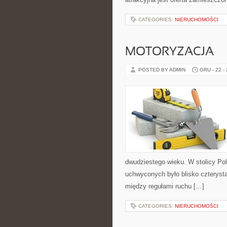
CATEGORIES:
NIERUCHOMOŚCI
MOTORYZACJA
POSTED BY ADMIN
GRU - 22 -
dwudziestego wieku. W stolicy Po
uchwyconych było blisko czteryst
między regułami ruchu […]
CATEGORIES:
NIERUCHOMOŚCI