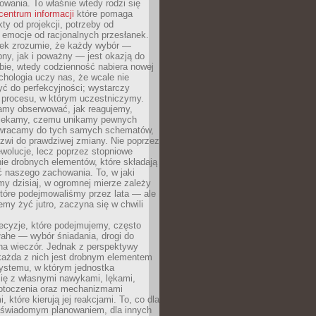
owania. To właśnie wtedy rodzi się
centrum informacji
które pomaga
kty od projekcji, potrzeby od
 emocje od racjonalnych przesłanek.
iek zrozumie, że każdy wybór —
ny, jak i poważny — jest okazją do
bie, wtedy codzienność nabiera nowej
chologia uczy nas, że wcale nie
ć do perfekcyjności; wystarczy
procesu, w którym uczestniczymy.
my obserwować, jak reagujemy,
lekamy, czemu unikamy pewnych
b wracamy do tych samych schematów,
zwi do prawdziwej zmiany. Nie poprzez
wolucje, lecz poprzez stopniowe
ie drobnych elementów, które składają
ć naszego zachowania. To, w jaki
y dzisiaj, w ogromnej mierze zależy
które podejmowaliśmy przez lata — ale
iemy żyć jutro, zaczyna się w chwili
ecyzje, które podejmujemy, często
łahe — wybór śniadania, drogi do
 na wieczór. Jednak z perspektywy
 każda z nich jest drobnym elementem
ystemu, w którym jednostka
się z własnymi nawykami, lękami,
otoczenia oraz mechanizmami
 które kierują jej reakcjami. To, co dla
t świadomym planowaniem, dla innych