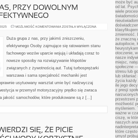
może być a
od lat. Psyc
NAS, PRZY DOWOLNYM
wiele proce
EFEKTYWNEGO
świadomości
nieuświadom
doświadczeni
DUŻA
 2025
MOŻLIWOŚĆ KOMENTOWANIA
ZOSTAŁA WYŁĄCZONA
klasyfikujem
GRUPA
Z
zmienność. L
NAS,
Duża grupa z nas, przy jakimś zniszczeniu,
że znaczną 
PRZY
autopilocie, 
DOWOLNYM
efektywnego Osoby zajmujące się ratowaniem stanu
USZKODZENIU,
heurystykam
EFEKTYWNEGO
otoczenie, w
fachowego wozów uparcie wojują i układają coraz to
nasze indywi
nowsze sposoby na rozwiązywanie kłopotów
miejsc, natęż
społeczne —
związanych z żywotnością aut. Tutaj turbosprężarki
stresu lub 
warszawa i sama specjalność mechaniki jest
lub skłania
życia każdy 
Poprawnie usytuowany warsztat umie być nadzwyczaj
ile jego dec
z presji spo
estycja w przemysł motoryzacyjny prędko się zwraca
narzuconych 
 na jakość samochodów, które produkowane są z […]
przestrzeni 
możliwość pr
myśleniem. T
ważne w czas
ciszę, w któ
naszych anal
nadinterpreta
ERDZI SIĘ, ŻE PICIE
które często
umysł próbuj