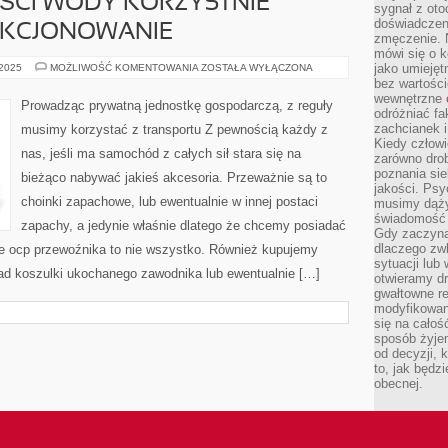
ŚCI WODY KORZYSTNIE
sygnał z oto
doświadczeni
NKCJONOWANIE
zmęczenie. 
mówi się o k
UNIWERSALNIE
jako umiejęt
 2025
MOŻLIWOŚĆ KOMENTOWANIA
ZOSTAŁA WYŁĄCZONA
TWIERDZI
bez wartości
SIĘ,
wewnętrzne
ŻE
Prowadząc prywatną jednostkę gospodarczą, z reguły
PICIE
odróżniać fa
KOLOSALNEJ
zachcianek i
musimy korzystać z transportu Z pewnością każdy z
ILOŚCI
Kiedy człow
WODY
nas, jeśli ma samochód z całych sił stara się na
KORZYSTNIE
zarówno drob
WPŁYWA
poznania sie
bieżąco nabywać jakieś akcesoria. Przeważnie są to
NA
jakości. Psy
FUNKCJONOWANIE
choinki zapachowe, lub ewentualnie w innej postaci
musimy dąży
świadomość 
zapachy, a jedynie właśnie dlatego że chcemy posiadać
Gdy zaczyna
dlaczego zw
ie ocp przewoźnika to nie wszystko. Również kupujemy
sytuacji lu
ład koszulki ukochanego zawodnika lub ewentualnie […]
otwieramy dr
gwałtowne re
modyfikowan
się na całoś
sposób żyjem
od decyzji, 
to, jak będz
obecnej.