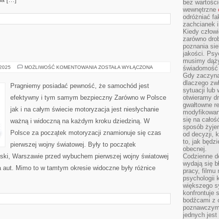
bez wartości
wewnętrzne
odróżniać fa
zachcianek i
Kiedy człow
zarówno drob
poznania sie
jakości. Psy
musimy dąży
MOTORYZACJA
 2025
MOŻLIWOŚĆ KOMENTOWANIA
ZOSTAŁA WYŁĄCZONA
świadomość 
Gdy zaczyna
dlaczego zw
Pragniemy posiadać pewność, że samochód jest
sytuacji lu
efektywny i tym samym bezpieczny Zarówno w Polsce
otwieramy dr
gwałtowne re
jak i na całym świecie motoryzacja jest niesłychanie
modyfikowan
się na całoś
ważną i widoczną na każdym kroku dziedziną. W
sposób żyjem
Polsce za początek motoryzacji znamionuje się czas
od decyzji, 
to, jak będz
pierwszej wojny światowej. Były to początek
obecnej.
lski, Warszawie przed wybuchem pierwszej wojny światowej
Codzienne d
wydają się b
a aut. Mimo to w tamtym okresie widoczne były różnice
pracy, filmu
psychologii
większego s
konfrontuje 
bodźcami z 
poznawczymi,
jednych jes