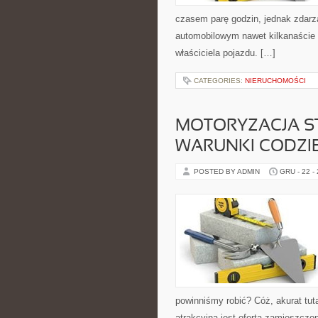
czasem parę godzin, jednak zdarza
automobilowym nawet kilkanaście 
właściciela pojazdu. […]
CATEGORIES:
NIERUCHOMOŚCI
MOTORYZACJA S
WARUNKI CODZI
POSTED BY ADMIN
GRU - 22 -
powinniśmy robić? Cóż, akurat tu
atrakcyjna jest oferta zamieszczo