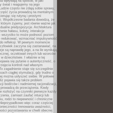
a wpływają na sposób, w jaki
y świat i reagujemy na jego
udzie często nie zdają sobie sprawy,
część życia prowadzą na mentalnym
kierując się rutyną i prostymi
i. Współczesne badania dowodzą, że
 którym żyjemy, jest równie ważne jak
dualne predyspozycje. Architektura
enie hałasu, kolory, interakcje
 wszystko to może podnosić poziom
go redukować, wzmacniać impulsywność
ć do refleksji. W pewnym momencie
człowiek zaczyna się zastanawiać, na
yzje są naprawdę jego, a na ile wynikają
łecznej, oczekiwań innych lub wzorców
w dzieciństwie. I właśnie w tej
pojawia się pytanie o autentyczność, o
zejęcia kontroli nad własnym
o zagadnienie staje się szczególnie
ach ciągłej stymulacji, gdy trudno o
rej można usłyszeć siebie. W połowie
iz pojawia się także problem
cji bodźców i nadmiernej racjonalizacji,
 prowadzą do przeciążenia. Kiedy
e rozłożyć na czynniki pierwsze każdy
czenia, zamiast zaufać intuicji lub
u, rodzi to niepewność i chroniczne
Nieprzypadkowo więc coraz częściej
onieczności trenowania uważności,
ności pozostawania w chwili obecnej