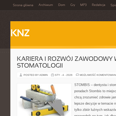
Archiwum
Dom
Gry
MP3
Redakcja
Strona główna
Spi
KNZ
KARIERA I ROZWÓJ ZAWODOWY
STOMATOLOGII
POSTED BY ADMIN
STY - 4 - 2026
MOŻLIWOŚĆ KOMENTOWAN
STOMBIS – dentysta i stom
poradach Stombis to miejsc
chcą zrozumieć zdrowie ja
lepsze decyzje w temacie n
tylko zbiór luźnych wskazó
przewodnik po tym, jak dba