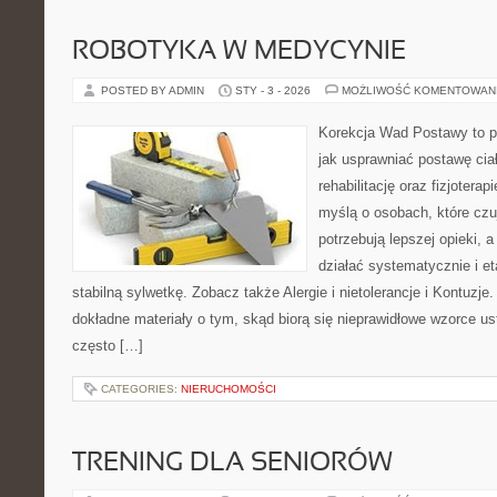
ROBOTYKA W MEDYCYNIE
POSTED BY ADMIN
STY - 3 - 2026
MOŻLIWOŚĆ KOMENTOWAN
Korekcja Wad Postawy to p
jak usprawniać postawę cia
rehabilitację oraz fizjotera
myślą o osobach, które czuj
potrzebują lepszej opieki, a
działać systematycznie i e
stabilną sylwetkę. Zobacz także Alergie i nietolerancje i Kontuzje
dokładne materiały o tym, skąd biorą się nieprawidłowe wzorce ust
często […]
CATEGORIES:
NIERUCHOMOŚCI
TRENING DLA SENIORÓW