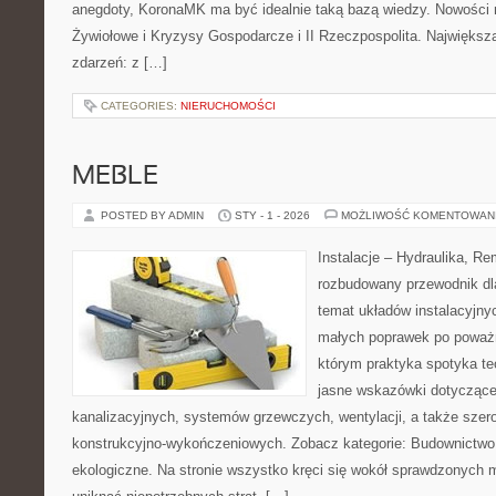
anegdoty, KoronaMK ma być idealnie taką bazą wiedzy. Nowości na
Żywiołowe i Kryzysy Gospodarcze i II Rzeczpospolita. Największą s
zdarzeń: z […]
CATEGORIES:
NIERUCHOMOŚCI
MEBLE
POSTED BY ADMIN
STY - 1 - 2026
MOŻLIWOŚĆ KOMENTOWAN
Instalacje – Hydraulika, R
rozbudowany przewodnik dl
temat układów instalacyjny
małych poprawek po poważn
którym praktyka spotyka teo
jasne wskazówki dotyczące 
kanalizacyjnych, systemów grzewczych, wentylacji, a także szer
konstrukcyjno-wykończeniowych. Zobacz kategorie: Budownictwo
ekologiczne. Na stronie wszystko kręci się wokół sprawdzonych 