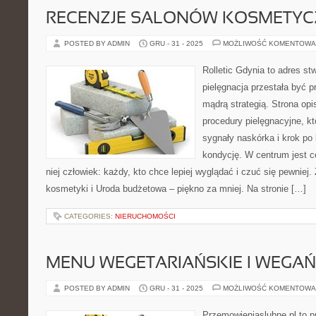
RECENZJE SALONÓW KOSMETY
POSTED BY ADMIN
GRU - 31 - 2025
MOŻLIWOŚĆ KOMENTOWA
Rolletic Gdynia to adres s
pielęgnacja przestała być p
mądrą strategią. Strona opi
procedury pielęgnacyjne, k
sygnały naskórka i krok po
kondycję. W centrum jest ce
niej człowiek: każdy, kto chce lepiej wyglądać i czuć się pewniej
kosmetyki i Uroda budżetowa – piękno za mniej. Na stronie […]
CATEGORIES:
NIERUCHOMOŚCI
MENU WEGETARIAŃSKIE I WEGAŃ
POSTED BY ADMIN
GRU - 31 - 2025
MOŻLIWOŚĆ KOMENTOWA
Przemowieniaslubne.pl to p