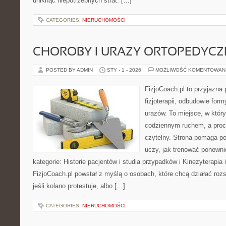
uniknąć niepotrzebnych strat. […]
CATEGORIES:
NIERUCHOMOŚCI
CHOROBY I URAZY ORTOPEDYCZ
POSTED BY ADMIN
STY - 1 - 2026
MOŻLIWOŚĆ KOMENTOWAN
FizjoCoach.pl to przyjazna
fizjoterapii, odbudowie for
urazów. To miejsce, w któr
codziennym ruchem, a proce
czytelny. Strona pomaga p
uczy, jak trenować ponown
kategorie: Historie pacjentów i studia przypadków i Kinezyterapia
FizjoCoach.pl powstał z myślą o osobach, które chcą działać rozsą
jeśli kolano protestuje, albo […]
CATEGORIES:
NIERUCHOMOŚCI