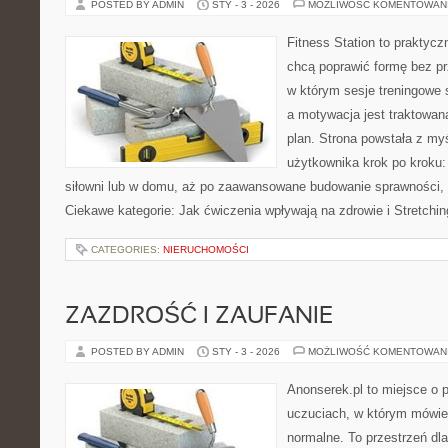
POSTED BY ADMIN
STY - 3 - 2026
MOŻLIWOŚĆ KOMENTOWAN
Fitness Station to praktycz
chcą poprawić formę bez p
w którym sesje treningowe 
a motywacja jest traktowan
plan. Strona powstała z my
użytkownika krok po kroku:
siłowni lub w domu, aż po zaawansowane budowanie sprawności, u
Ciekawe kategorie: Jak ćwiczenia wpływają na zdrowie i Stretch
CATEGORIES:
NIERUCHOMOŚCI
ZAZDROŚĆ I ZAUFANIE
POSTED BY ADMIN
STY - 3 - 2026
MOŻLIWOŚĆ KOMENTOWAN
Anonserek.pl to miejsce o p
uczuciach, w którym mówien
normalne. To przestrzeń dl