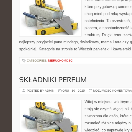
które przygotowują ceremon
chcą mieć pod ręką wystąpie
natchnienia. To przestrzeń,
planem, a spontaniczność i
strukturą. Dzięki temu zaró
najlepszy przyjaciel pana młodego, świadkowa, mama i tata czy 
spokojniej. Kategorie na stronie to Wieczór panieński i kawalerski
CATEGORIES:
NIERUCHOMOŚCI
SKŁADNIKI PERFUM
POSTED BY ADMIN
GRU - 30 - 2025
MOŻLIWOŚĆ KOMENTOWA
Witaj w miejscu, w którym 
stają się czymś więcej niż 
stworzona dla osób, które 
rozumieć różnice między n
wiedzieć, co naprawdę kryje