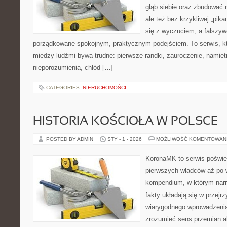
głąb siebie oraz zbudować 
ale też bez krzykliwej „pika
się z wyczuciem, a fałszyw
porządkowane spokojnym, praktycznym podejściem. To serwis, k
między ludźmi bywa trudne: pierwsze randki, zauroczenie, namiętn
nieporozumienia, chłód […]
CATEGORIES:
NIERUCHOMOŚCI
HISTORIA KOŚCIOŁA W POLSCE
POSTED BY ADMIN
STY - 1 - 2026
MOŻLIWOŚĆ KOMENTOWAN
KoronaMK to serwis poświę
pierwszych władców aż po 
kompendium, w którym narra
fakty układają się w przejr
wiarygodnego wprowadzenia
zrozumieć sens przemian al