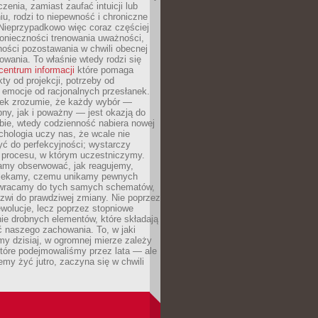
czenia, zamiast zaufać intuicji lub
u, rodzi to niepewność i chroniczne
Nieprzypadkowo więc coraz częściej
onieczności trenowania uważności,
ności pozostawania w chwili obecnej
owania. To właśnie wtedy rodzi się
centrum informacji
które pomaga
kty od projekcji, potrzeby od
 emocje od racjonalnych przesłanek.
iek zrozumie, że każdy wybór —
ny, jak i poważny — jest okazją do
bie, wtedy codzienność nabiera nowej
chologia uczy nas, że wcale nie
ć do perfekcyjności; wystarczy
procesu, w którym uczestniczymy.
my obserwować, jak reagujemy,
lekamy, czemu unikamy pewnych
b wracamy do tych samych schematów,
zwi do prawdziwej zmiany. Nie poprzez
wolucje, lecz poprzez stopniowe
ie drobnych elementów, które składają
ć naszego zachowania. To, w jaki
y dzisiaj, w ogromnej mierze zależy
które podejmowaliśmy przez lata — ale
iemy żyć jutro, zaczyna się w chwili