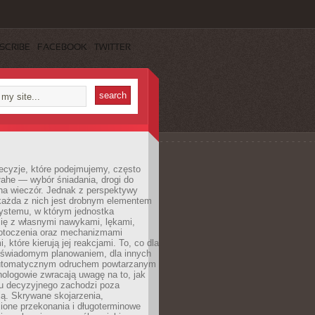
SCRIBE
FACEBOOK
TWITTER
ecyzje, które podejmujemy, często
łahe — wybór śniadania, drogi do
 na wieczór. Jednak z perspektywy
 każda z nich jest drobnym elementem
ystemu, w którym jednostka
się z własnymi nawykami, lękami,
otoczenia oraz mechanizmami
 które kierują jej reakcjami. To, co dla
t świadomym planowaniem, dla innych
utomatycznym odruchem powtarzanym
hologowie zwracają uwagę na to, jak
su decyzyjnego zachodzi poza
ą. Skrywane skojarzenia,
ione przekonania i długoterminowe