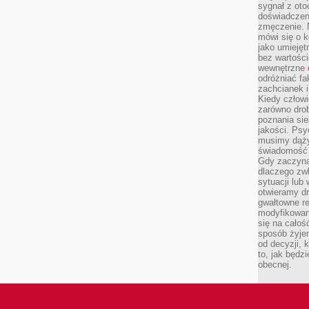
sygnał z oto
doświadczeni
zmęczenie. 
mówi się o k
jako umiejęt
bez wartości
wewnętrzne
odróżniać fa
zachcianek i
Kiedy człow
zarówno drob
poznania sie
jakości. Psy
musimy dąży
świadomość 
Gdy zaczyna
dlaczego zw
sytuacji lu
otwieramy dr
gwałtowne re
modyfikowan
się na całoś
sposób żyjem
od decyzji, 
to, jak będz
obecnej.