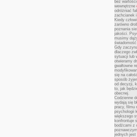
bez wartości
wewnętrzne
odróżniać fa
zachcianek i
Kiedy człow
zarówno drob
poznania sie
jakości. Psy
musimy dąży
świadomość 
Gdy zaczyna
dlaczego zw
sytuacji lu
otwieramy dr
gwałtowne re
modyfikowan
się na całoś
sposób żyjem
od decyzji, 
to, jak będz
obecnej.
Codzienne d
wydają się b
pracy, filmu
psychologii
większego s
konfrontuje 
bodźcami z 
poznawczymi,
jednych jes