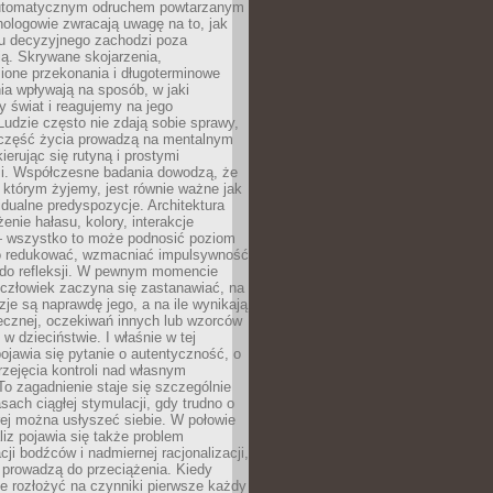
utomatycznym odruchem powtarzanym
hologowie zwracają uwagę na to, jak
su decyzyjnego zachodzi poza
ą. Skrywane skojarzenia,
ione przekonania i długoterminowe
a wpływają na sposób, w jaki
y świat i reagujemy na jego
udzie często nie zdają sobie sprawy,
część życia prowadzą na mentalnym
kierując się rutyną i prostymi
i. Współczesne badania dowodzą, że
 którym żyjemy, jest równie ważne jak
dualne predyspozycje. Architektura
enie hałasu, kolory, interakcje
 wszystko to może podnosić poziom
go redukować, wzmacniać impulsywność
ć do refleksji. W pewnym momencie
człowiek zaczyna się zastanawiać, na
yzje są naprawdę jego, a na ile wynikają
łecznej, oczekiwań innych lub wzorców
w dzieciństwie. I właśnie w tej
pojawia się pytanie o autentyczność, o
zejęcia kontroli nad własnym
o zagadnienie staje się szczególnie
ach ciągłej stymulacji, gdy trudno o
rej można usłyszeć siebie. W połowie
iz pojawia się także problem
cji bodźców i nadmiernej racjonalizacji,
 prowadzą do przeciążenia. Kiedy
e rozłożyć na czynniki pierwsze każdy