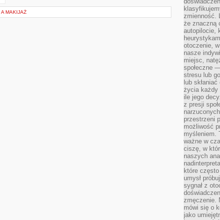
doświadczeni
klasyfikujem
A MAKIJAŻ
zmienność. L
że znaczną 
autopilocie, 
heurystykam
otoczenie, w
nasze indywi
miejsc, natęż
społeczne —
stresu lub 
lub skłania
życia każdy 
ile jego dec
z presji spo
narzuconych 
przestrzeni 
możliwość pr
myśleniem. T
ważne w czas
ciszę, w któ
naszych anal
nadinterpreta
które często
umysł próbuj
sygnał z oto
doświadczeni
zmęczenie. 
mówi się o k
jako umiejęt