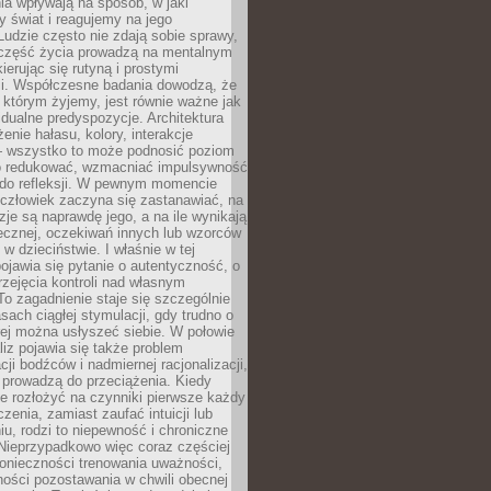
a wpływają na sposób, w jaki
y świat i reagujemy na jego
udzie często nie zdają sobie sprawy,
część życia prowadzą na mentalnym
kierując się rutyną i prostymi
i. Współczesne badania dowodzą, że
 którym żyjemy, jest równie ważne jak
dualne predyspozycje. Architektura
enie hałasu, kolory, interakcje
 wszystko to może podnosić poziom
go redukować, wzmacniać impulsywność
ć do refleksji. W pewnym momencie
człowiek zaczyna się zastanawiać, na
yzje są naprawdę jego, a na ile wynikają
łecznej, oczekiwań innych lub wzorców
w dzieciństwie. I właśnie w tej
pojawia się pytanie o autentyczność, o
zejęcia kontroli nad własnym
o zagadnienie staje się szczególnie
ach ciągłej stymulacji, gdy trudno o
rej można usłyszeć siebie. W połowie
iz pojawia się także problem
cji bodźców i nadmiernej racjonalizacji,
 prowadzą do przeciążenia. Kiedy
e rozłożyć na czynniki pierwsze każdy
czenia, zamiast zaufać intuicji lub
u, rodzi to niepewność i chroniczne
Nieprzypadkowo więc coraz częściej
onieczności trenowania uważności,
ności pozostawania w chwili obecnej