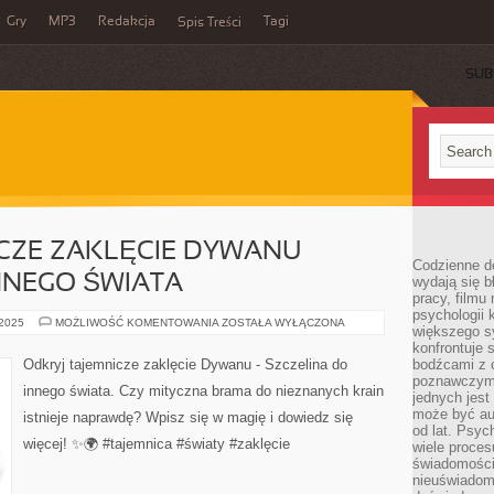
Gry
MP3
Redakcja
Tagi
Spis Treści
SUB
CZE ZAKLĘCIE DYWANU –
Codzienne d
NNEGO ŚWIATA
wydają się b
pracy, filmu
psychologii
ODKRYJ
 2025
MOŻLIWOŚĆ KOMENTOWANIA
ZOSTAŁA WYŁĄCZONA
większego s
TAJEMNICZE
ZAKLĘCIE
konfrontuje 
DYWANU
Odkryj tajemnicze zaklęcie Dywanu - Szczelina do
bodźcami z 
–
poznawczymi,
SZCZELINA
innego świata. Czy mityczna brama do nieznanych krain
DO
jednych jes
INNEGO
może być a
istnieje naprawdę? Wpisz się w magię i dowiedz się
ŚWIATA
od lat. Psyc
więcej! ✨🌍 #tajemnica #światy #zaklęcie
wiele proce
świadomości
nieuświadom