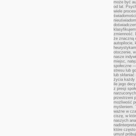
może być a
od lat. Psyc
wiele proce
świadomości
nieuświadom
doświadczeni
klasyfikujem
zmienność. L
że znaczną 
autopilocie, 
heurystykam
otoczenie, w
nasze indywi
miejsc, natęż
społeczne —
stresu lub 
lub skłania
życia każdy 
ile jego dec
z presji spo
narzuconych 
przestrzeni 
możliwość pr
myśleniem. T
ważne w czas
ciszę, w któ
naszych anal
nadinterpreta
które często
umysł próbuj