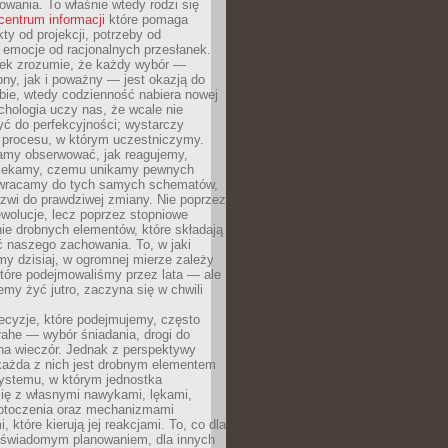
owania. To właśnie wtedy rodzi się
centrum informacji
które pomaga
kty od projekcji, potrzeby od
 emocje od racjonalnych przesłanek.
iek zrozumie, że każdy wybór —
ny, jak i poważny — jest okazją do
bie, wtedy codzienność nabiera nowej
chologia uczy nas, że wcale nie
ć do perfekcyjności; wystarczy
procesu, w którym uczestniczymy.
my obserwować, jak reagujemy,
lekamy, czemu unikamy pewnych
b wracamy do tych samych schematów,
zwi do prawdziwej zmiany. Nie poprzez
wolucje, lecz poprzez stopniowe
ie drobnych elementów, które składają
ć naszego zachowania. To, w jaki
y dzisiaj, w ogromnej mierze zależy
które podejmowaliśmy przez lata — ale
iemy żyć jutro, zaczyna się w chwili
ecyzje, które podejmujemy, często
łahe — wybór śniadania, drogi do
 na wieczór. Jednak z perspektywy
 każda z nich jest drobnym elementem
ystemu, w którym jednostka
się z własnymi nawykami, lękami,
otoczenia oraz mechanizmami
 które kierują jej reakcjami. To, co dla
t świadomym planowaniem, dla innych