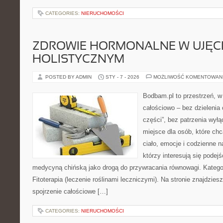
CATEGORIES:
NIERUCHOMOŚCI
ZDROWIE HORMONALNE W UJĘC
HOLISTYCZNYM
POSTED BY ADMIN
STY - 7 - 2026
MOŻLIWOŚĆ KOMENTOWAN
Bodbam.pl to przestrzeń, w 
całościowo – bez dzielenia 
części”, bez patrzenia wył
miejsce dla osób, które chc
ciało, emocje i codzienne n
którzy interesują się pode
medycyną chińską jako drogą do przywracania równowagi. Kategor
Fitoterapia (leczenie roślinami leczniczymi). Na stronie znajdziesz
spojrzenie całościowe […]
CATEGORIES:
NIERUCHOMOŚCI