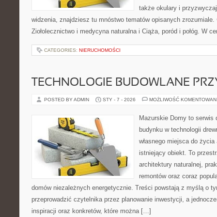
także okulary i przyzwyczaj
widzenia, znajdziesz tu mnóstwo tematów opisanych zrozumiale. 
Ziołolecznictwo i medycyna naturalna i Ciąża, poród i połóg. W cen
CATEGORIES:
NIERUCHOMOŚCI
TECHNOLOGIE BUDOWLANE PRZ
POSTED BY ADMIN
STY - 7 - 2026
MOŻLIWOŚĆ KOMENTOWAN
Mazurskie Domy to serwis d
budynku w technologii drew
własnego miejsca do życia
istniejący obiekt. To przest
architektury naturalnej, pr
remontów oraz coraz popula
domów niezależnych energetycznie. Treści powstają z myślą o ty
przeprowadzić czytelnika przez planowanie inwestycji, a jednocz
inspiracji oraz konkretów, które można […]