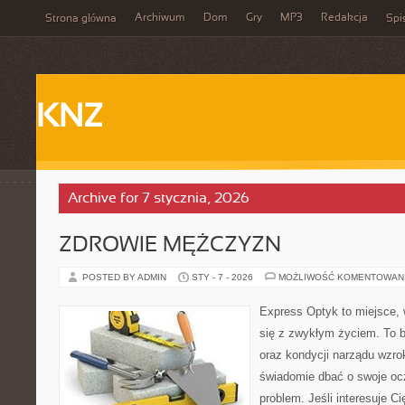
Archiwum
Dom
Gry
MP3
Redakcja
Strona główna
Spi
KNZ
Archive for 7 stycznia, 2026
ZDROWIE MĘŻCZYZN
POSTED BY ADMIN
STY - 7 - 2026
MOŻLIWOŚĆ KOMENTOWAN
Express Optyk to miejsce, 
się z zwykłym życiem. To 
oraz kondycji narządu wzro
świadomie dbać o swoje ocz
problem. Jeśli interesuje C