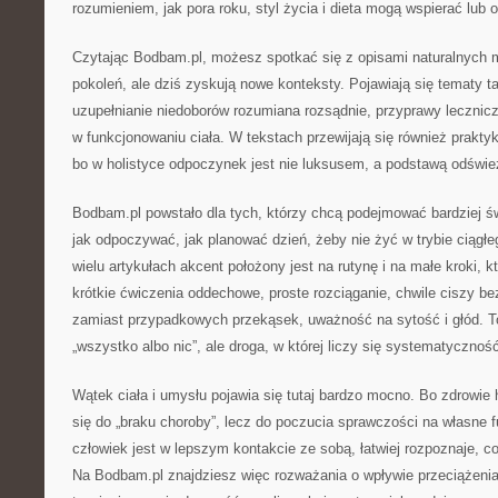
rozumieniem, jak pora roku, styl życia i dieta mogą wspierać lub o
Czytając Bodbam.pl, możesz spotkać się z opisami naturalnych m
pokoleń, ale dziś zyskują nowe konteksty. Pojawiają się tematy ta
uzupełnianie niedoborów rozumiana rozsądnie, przyprawy lecznicz
w funkcjonowaniu ciała. W tekstach przewijają się również prakt
bo w holistyce odpoczynek jest nie luksusem, a podstawą odświe
Bodbam.pl powstało dla tych, którzy chcą podejmować bardziej ś
jak odpoczywać, jak planować dzień, żeby nie żyć w trybie ciągł
wielu artykułach akcent położony jest na rutynę i na małe kroki, k
krótkie ćwiczenia oddechowe, proste rozciąganie, chwile ciszy bez
zamiast przypadkowych przekąsek, uważność na sytość i głód. To
„wszystko albo nic”, ale droga, w której liczy się systematycznoś
Wątek ciała i umysłu pojawia się tutaj bardzo mocno. Bo zdrowie
się do „braku choroby”, lecz do poczucia sprawczości na własne 
człowiek jest w lepszym kontakcie ze sobą, łatwiej rozpoznaje, co
Na Bodbam.pl znajdziesz więc rozważania o wpływie przeciążeni