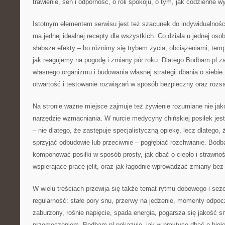
trawienie, sen i odporność, o roli spokoju, o tym, jak codzienne wy
Istotnym elementem serwisu jest też szacunek do indywidualności
ma jednej idealnej recepty dla wszystkich. Co działa u jednej oso
słabsze efekty – bo różnimy się trybem życia, obciążeniami, te
jak reagujemy na pogodę i zmiany pór roku. Dlatego Bodbam.pl z
własnego organizmu i budowania własnej strategii dbania o siebie.
otwartość i testowanie rozwiązań w sposób bezpieczny oraz rozs
Na stronie ważne miejsce zajmuje też żywienie rozumiane nie jako
narzędzie wzmacniania. W nurcie medycyny chińskiej posiłek jes
– nie dlatego, że zastępuje specjalistyczną opiekę, lecz dlatego
sprzyjać odbudowie lub przeciwnie – pogłębiać rozchwianie. Bodb
komponować posiłki w sposób prosty, jak dbać o ciepło i strawnoś
wspierające pracę jelit, oraz jak łagodnie wprowadzać zmiany bez f
W wielu treściach przewija się także temat rytmu dobowego i sez
regularność: stałe pory snu, przerwy na jedzenie, momenty odpoc
zaburzony, rośnie napięcie, spada energia, pogarsza się jakość sn
przemęczeniem. Bodbam.pl pokazuje, jak w praktyce dbać o higie