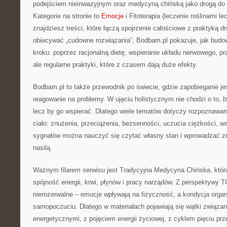
podejściem nieinwazyjnym oraz medycyną chińską jako drogą do 
Kategorie na stronie to
Emocje
i Fitoterapia (leczenie roślinami le
znajdziesz treści, które łączą spojrzenie całościowe z praktyką 
obiecywać „cudowne rozwiązania”, Bodbam.pl pokazuje, jak budo
kroku: poprzez racjonalną dietę, wspieranie układu nerwowego, p
ale regularne praktyki, które z czasem dają duże efekty.
Bodbam.pl to także przewodnik po świecie, gdzie zapobieganie je
reagowanie na problemy. W ujęciu holistycznym nie chodzi o to,
lecz by go wspierać. Dlatego wiele tematów dotyczy rozpoznawan
ciało: znużenia, przeciążenia, bezsenności, uczucia ciężkości, w
sygnałów można nauczyć się czytać własny stan i wprowadzać zm
nasilą.
Ważnym filarem serwisu jest Tradycyjna Medycyna Chińska, która
spójność energii, krwi, płynów i pracy narządów. Z perspektywy T
nierozerwalne – emocje wpływają na fizyczność, a kondycja organ
samopoczuciu. Dlatego w materiałach pojawiają się wątki związa
energetycznymi, z pojęciem energii życiowej, z cyklem pięciu prz