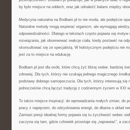
by było miejsce na oddech, oraz jak odnaleźć balans między obow
Medycyna naturalna na Bodbam.pl to nie moda, ale podejście opa
Naturalne metody mogą wspierać organizm, ale wymagają wiedzy, c
odpowiedzialności. Dlatego w tekstach często pojawia się motyw 
rozwiązania, jak obserwować reakcje ciała, kiedy postawić na od
skonsultować się ze specjalistą. W holistycznym podejściu nie m
jest za to miejsce na edukację.
Bodbam.pl jest dla osób, które chcą żyć bliżej siebie: bardziej świ
zdrowiej. Dla tych, którzy nie szukają jednego magicznego środ
podstawy dobrego samopoczucia. Dla tych, którzy interesują się n
jednocześnie chcą łączyć tradycję z codziennym życiem w XXI w
To także miejsce inspiracji: do wprowadzania małych zmian, do p
pracy z napięciem, do odzyskiwania energii, do dbania o układ ner
Zamiast presji idealnej formy pojawia się tu życzliwość wobec sie
zaczyna się tam, gdzie człowiek przestaje się „naprawiać”, a zac