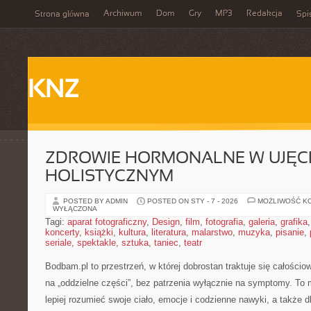
Archiwum
Dom
Gry
MP3
Redakcja
Strona główna
Spi
KNZ
ZDROWIE HORMONALNE W UJĘC
HOLISTYCZNYM
POSTED BY ADMIN
POSTED ON STY - 7 - 2026
MOŻLIWOŚĆ K
WYŁĄCZONA
Tagi:
aparat fotograficzny
,
Design
,
film
,
fotografia
,
galeria
,
grafika
koncerty
,
książki
,
kultura
,
literatura
,
malarstwo
,
muzyka
,
pisanie
,
seriale
,
spektakle
,
sztuka
,
taniec
,
teatr
Bodbam.pl to przestrzeń, w której dobrostan traktuje się całościo
na „oddzielne części”, bez patrzenia wyłącznie na symptomy. To 
lepiej rozumieć swoje ciało, emocje i codzienne nawyki, a także dl