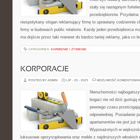
stały się następnym fortele
przedsiębiorstw. Przydatna 
niespotykany slogan reklamujący firmę to uprawiany codziennie 
firmy w budowach public relations. Każdy jeden przedsiębiorca m
ma dojście przez taki manewr do bardzo taniej reklamy, jaka co l
CATEGORIES:
KARMIENIE I ŻYWIENIE
KORPORACJE
POSTED BY ADMIN
LIP - 20 - 2025
MOŻLIWOŚĆ KOMENTOWAN
Nieruchomości najbogatszyc
bogaci nie od dziś gustują
pewnego czasu prześcigają 
odpowiedniej. Posiadanie p
apartamentów nie jest już 
Wyposażonych w większośc
luksusowe oprzyrządowania oraz meble z najdroższych włoskich 