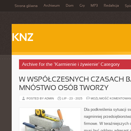
Archiwum
Dom
Gry
MP3
Redakcja
Strona główna
Spi
KNZ
Archive for the ‘Karmienie i żywienie’ Category
W WSPÓŁCZESNYCH CZASACH 
MNÓSTWO OSÓB TWORZY
POSTED BY ADMIN
LIP - 23 - 2025
MOŻLIWOŚĆ KOMENTOWAN
Dla podkreślenia sytuacji sw
nagminniej przedsiębiorstw
firmowe. W teraźniejszych 
musi być oddany adresant p