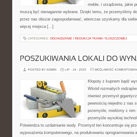
meble, i urządzenia, jakie 
muszą być nienagannie wybrane. Dzięki temu, że przemyślimy d
przez nas obszar zagospodarować, wtenczas uzyskamy dla siebie i
więcej miejsca […]
CATEGORIES:
ODCHUDZANIE I REDUKCJA TKANKI TŁUSZCZOWEJ
POSZUKIWANIA LOKALI DO WYN
POSTED BY ADMIN
LIP - 19 - 2025
MOŻLIWOŚĆ KOMENTOWAN
Kłopoty z kupnem bądź wy
Wśród rozmaitych rodzajów
również przemysł gigantyczn
pewnością niejedno z nas s
przemyśle, mieliśmy z nim 
przemyśle wysokiej technolo
Potwierdza to uzdatnianie wody. Przemysł ten koncentruje się pr
wyposażenia komputerowego, na produkowaniu oprogramowania a