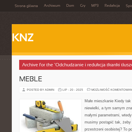
Archiwum
Dom
Gry
MP3
Redakcja
Strona główna
Spi
KNZ
Archive for the ‘Odchudzanie i redukcja tkanki tłus
MEBLE
POSTED BY ADMIN
LIP - 20 - 2025
MOŻLIWOŚĆ KOMENTOWAN
Małe mieszkanie Kiedy tak 
niewielki, a tym samym zn
małymi parametrami, wtedy
musimy postąpić tak, żeby 
przestrzeni osobistej? To 