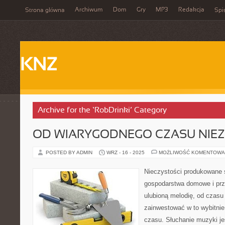
Archiwum
Dom
Gry
MP3
Redakcja
Strona główna
Spi
KNZ
Archive for the ‘RobDrinki’ Category
OD WIARYGODNEGO CZASU NIEZ
POSTED BY ADMIN
WRZ - 16 - 2025
MOŻLIWOŚĆ KOMENTOWA
Nieczystości produkowane 
gospodarstwa domowe i prz
ulubioną melodię, od czas
zainwestować w to wybitnie 
czasu. Słuchanie muzyki je