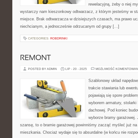
rewelacyjną, żeby o niej m
wystarczy nam kieszonkowy odtwarzacz, z którym jesteśmy w sta
miejsce. Brak odtwarzacza w dzisiejszych czasach, ma prawo uc
niechcianym, a jednocześnie odrzucanym od grupy […]
CATEGORIES:
ROBDRINKI
REMONT
POSTED BY ADMIN
LIP - 20 - 2025
MOŻLIWOŚĆ KOMENTOWAN
Szablonowy układ napędow
trakcie stawiania lub ewen
pojawiają się spore probl
wyborem armatury, stolarki 
dachowej. Pod koniec budo
wyborze bramy garażowej. 
szansę, to o bramie garażowej powinniśmy zacząć myśleć już na 
mieszkania. Chociaż wydaje się to absurdalne (w końcu nie roz