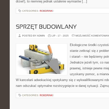
drzwi!), to niemniej jednak ustalenie wymiarów […]
CATEGORIES:
ROBDRINKI
SPRZĘT BUDOWLANY
POSTED BY ADMIN
LIP - 17 - 2025
MOŻLIWOŚĆ KOMENTOWAN
Ekologiczne środki czysto
stanie zetknąć się z probl
i starań – nie będziemy potr
Jednakże jeżeli tym, co nas 
prawnej, istnieje pewne mie
uzyskamy pomoc, a mianowic
W kancelarii adwokackiej spotykamy się z wykwalifikowanymi rob
nam odszukać optymalne rozstrzygnięcie w danej sytuacji. Zajmuj
CATEGORIES:
ROBDRINKI