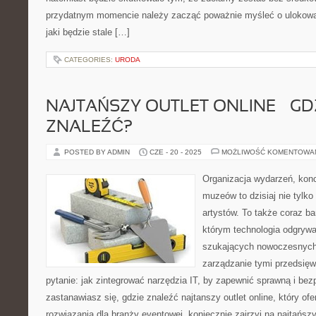
przydatnym momencie należy zacząć poważnie myśleć o ulokowani
jaki będzie stale […]
CATEGORIES:
URODA
NAJTAŃSZY OUTLET ONLINE – GD
ZNALEŹĆ?
POSTED BY ADMIN
CZE - 20 - 2025
MOŻLIWOŚĆ KOMENTOWA
Organizacja wydarzeń, kon
muzeów to dzisiaj nie tylko
artystów. To także coraz ba
którym technologia odgrywa
szukających nowoczesnych 
zarządzanie tymi przedsięw
pytanie: jak zintegrować narzędzia IT, by zapewnić sprawną i bez
zastanawiasz się, gdzie znaleźć najtanszy outlet online, który ofe
rozwiązania dla branży eventowej, koniecznie zajrzyj na najtańsz