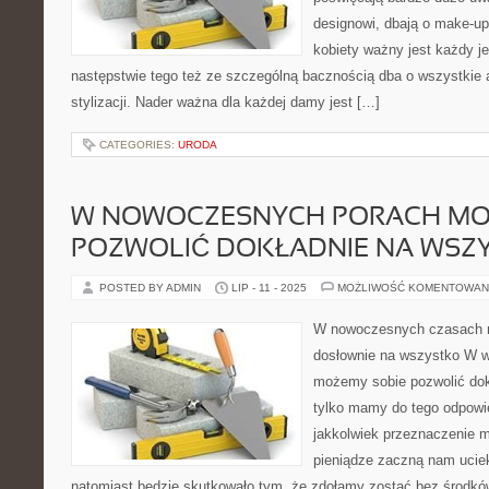
designowi, dbają o make-up, 
kobiety ważny jest każdy j
następstwie tego też ze szczególną bacznością dba o wszystkie 
stylizacji. Nader ważna dla każdej damy jest […]
CATEGORIES:
URODA
W NOWOCZESNYCH PORACH MO
POZWOLIĆ DOKŁADNIE NA WSZ
POSTED BY ADMIN
LIP - 11 - 2025
MOŻLIWOŚĆ KOMENTOWAN
W nowoczesnych czasach 
dosłownie na wszystko W 
możemy sobie pozwolić dokł
tylko mamy do tego odpowie
jakkolwiek przeznaczenie m
pieniądze zaczną nam uciek
natomiast będzie skutkowało tym, że zdołamy zostać bez środk