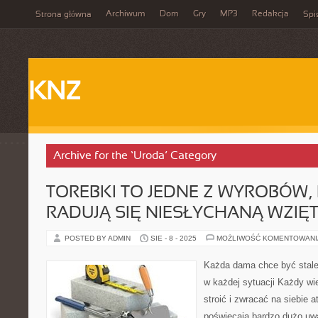
Archiwum
Dom
Gry
MP3
Redakcja
Strona główna
Spi
KNZ
Archive for the ‘Uroda’ Category
TOREBKI TO JEDNE Z WYROBÓW,
RADUJĄ SIĘ NIESŁYCHANĄ WZIĘ
POSTED BY ADMIN
SIE - 8 - 2025
MOŻLIWOŚĆ KOMENTOWAN
Każda dama chce być stale
w każdej sytuacji Każdy wie
stroić i zwracać na siebie a
poświęcają bardzo dużo u