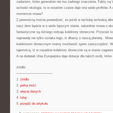
zadaniem, które generalnie nie ma żadnego znaczenia. Fakty są ta
wchodzi ekologia, to w ostatnim czasie daje ona wiele profitów. 
momencie mowa?
Z pewnością można powiedzieć, że jeżeli w rachubę wchodzą alte
nasz dom będzie w o wiele lepszym stanie, naturalnie mowa o eko
fantastyczne są różnego rodzaju kolektory słoneczne. Przecież ko
naprawdę nie tylko oznaka tego, iż dbamy o naszą planetę.. Mowa 
kolektorom słonecznym mamy możliwość sporo zaoszczędzić. W 
tajemnicą, iż w zasadzie kolektory słoneczne są w stanie zagwa
A na dodatek Unia Europejska daje dotacje dla takich osób, któr
źródło:
———————————
1.
źródło
2.
pełna treść
3.
więcej danych
4.
tutaj
5.
przejdź do artykułu