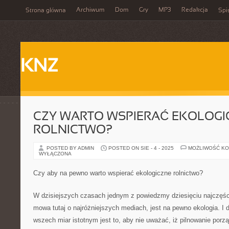
Archiwum
Dom
Gry
MP3
Redakcja
Strona główna
Spi
KNZ
CZY WARTO WSPIERAĆ EKOLOGI
ROLNICTWO?
POSTED BY ADMIN
POSTED ON SIE - 4 - 2025
MOŻLIWOŚĆ K
WYŁĄCZONA
Czy aby na pewno warto wspierać ekologiczne rolnictwo?
W dzisiejszych czasach jednym z powiedzmy dziesięciu najczęśc
mowa tutaj o najróżniejszych mediach, jest na pewno ekologia. I
wszech miar istotnym jest to, aby nie uważać, iż pilnowanie porz