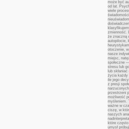
może być a
od lat. Psyc
wiele proce
świadomości
nieuświadom
doświadczeni
klasyfikujem
zmienność. L
że znaczną 
autopilocie, 
heurystykam
otoczenie, w
nasze indywi
miejsc, natęż
społeczne —
stresu lub 
lub skłania
życia każdy 
ile jego dec
z presji spo
narzuconych 
przestrzeni 
możliwość pr
myśleniem. T
ważne w czas
ciszę, w któ
naszych anal
nadinterpreta
które często
umysł próbuj