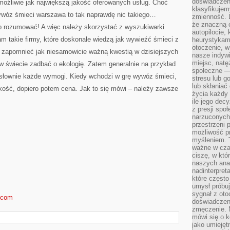
doświadczeni
możliwie jak największą jakość oferowanych usług. Choć
klasyfikujem
wóz śmieci warszawa to tak naprawdę nic takiego…
zmienność. L
że znaczną 
 rozumować! A więc należy skorzystać z wyszukiwarki
autopilocie, 
am takie firmy, które doskonale wiedzą jak wywieźć śmieci z
heurystykam
otoczenie, w
 zapomnieć jak niesamowicie ważną kwestią w dzisiejszych
nasze indywi
miejsc, natęż
 w świecie zadbać o ekologię. Zatem generalnie na przykład
społeczne —
osłownie każde wymogi. Kiedy wchodzi w grę wywóz śmieci,
stresu lub 
lub skłania
jakość, dopiero potem cena. Jak to się mówi – należy zawsze
życia każdy 
ile jego dec
z presji spo
narzuconych 
przestrzeni 
możliwość pr
myśleniem. T
ważne w czas
ciszę, w któ
naszych anal
nadinterpreta
które często
umysł próbuj
sygnał z oto
d.com
doświadczeni
zmęczenie. 
mówi się o k
jako umiejęt