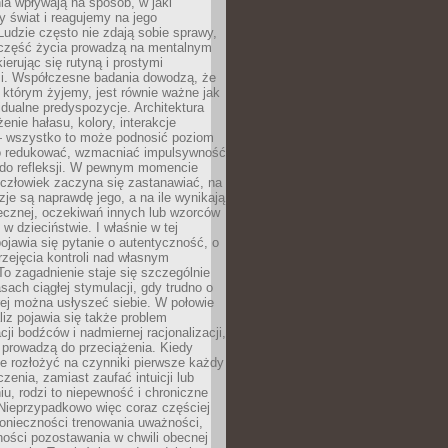
a wpływają na sposób, w jaki
y świat i reagujemy na jego
udzie często nie zdają sobie sprawy,
część życia prowadzą na mentalnym
kierując się rutyną i prostymi
i. Współczesne badania dowodzą, że
 którym żyjemy, jest równie ważne jak
dualne predyspozycje. Architektura
enie hałasu, kolory, interakcje
 wszystko to może podnosić poziom
go redukować, wzmacniać impulsywność
ć do refleksji. W pewnym momencie
człowiek zaczyna się zastanawiać, na
yzje są naprawdę jego, a na ile wynikają
łecznej, oczekiwań innych lub wzorców
w dzieciństwie. I właśnie w tej
pojawia się pytanie o autentyczność, o
zejęcia kontroli nad własnym
o zagadnienie staje się szczególnie
ach ciągłej stymulacji, gdy trudno o
rej można usłyszeć siebie. W połowie
iz pojawia się także problem
cji bodźców i nadmiernej racjonalizacji,
 prowadzą do przeciążenia. Kiedy
e rozłożyć na czynniki pierwsze każdy
czenia, zamiast zaufać intuicji lub
u, rodzi to niepewność i chroniczne
Nieprzypadkowo więc coraz częściej
onieczności trenowania uważności,
ności pozostawania w chwili obecnej