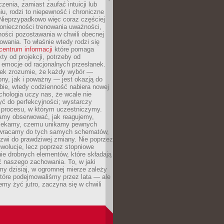
czenia, zamiast zaufać intuicji lub
u, rodzi to niepewność i chroniczne
Nieprzypadkowo więc coraz częściej
onieczności trenowania uważności,
ności pozostawania w chwili obecnej
owania. To właśnie wtedy rodzi się
centrum informacji
które pomaga
kty od projekcji, potrzeby od
 emocje od racjonalnych przesłanek.
iek zrozumie, że każdy wybór —
ny, jak i poważny — jest okazją do
bie, wtedy codzienność nabiera nowej
chologia uczy nas, że wcale nie
ć do perfekcyjności; wystarczy
procesu, w którym uczestniczymy.
my obserwować, jak reagujemy,
lekamy, czemu unikamy pewnych
b wracamy do tych samych schematów,
zwi do prawdziwej zmiany. Nie poprzez
wolucje, lecz poprzez stopniowe
ie drobnych elementów, które składają
ć naszego zachowania. To, w jaki
y dzisiaj, w ogromnej mierze zależy
które podejmowaliśmy przez lata — ale
iemy żyć jutro, zaczyna się w chwili