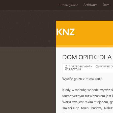
Archiwum
Dom
Strona główna
KNZ
DOM OPIEKI DL
POSTED BY ADMIN
POSTED ON 
WYŁĄCZONA
Wywóz gruzu z mieszkania
Kiedy w rachubę wchodzi wywóz śm
fantastycznym rozwiązaniem jest 
Warszawa jest takim miejscem, gdz
śmieci z np. terenu budowy. Należ