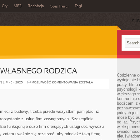
Gry
MP3
Redakcja
Tagi
Spis Treści
SUB
A WŁASNEGO RODZICA
Codzienne d
wydają się b
DOM
LIP - 6 - 2025
MOŻLIWOŚĆ KOMENTOWANIA
ZOSTAŁA
pracy, filmu
OPIEKI
psychologii
DLA
WŁASNEGO
większego s
RODZICA
konfrontuje 
bodźcami z 
poznawczymi,
ieci z budowy, trzeba przede wszystkim pamiętać, iż
jednych jes
może być a
korzystanie z usług firm zewnętrznych. Szczególnie
od lat. Psyc
ie funkcjonuje dużo firm oferujących usługi dot. wywozu
wiele proce
świadomości
y zatem uważnie się rozejrzeć, aby odnaleźć taką firmę,
nieuświadom