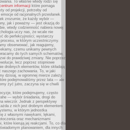
owania. To właśnie wtedy rodzi się
centrum informacji
które pomaga
kty od projekcji, potrzeby od
 emocje od racjonalnych przesłanek.
iek zrozumie, że każdy wybór —
ny, jak i poważny — jest okazją do
bie, wtedy codzienność nabiera nowej
chologia uczy nas, że wcale nie
ć do perfekcyjności; wystarczy
procesu, w którym uczestniczymy.
my obserwować, jak reagujemy,
lekamy, czemu unikamy pewnych
b wracamy do tych samych schematów,
zwi do prawdziwej zmiany. Nie poprzez
wolucje, lecz poprzez stopniowe
ie drobnych elementów, które składają
ć naszego zachowania. To, w jaki
y dzisiaj, w ogromnej mierze zależy
które podejmowaliśmy przez lata — ale
iemy żyć jutro, zaczyna się w chwili
ecyzje, które podejmujemy, często
łahe — wybór śniadania, drogi do
 na wieczór. Jednak z perspektywy
 każda z nich jest drobnym elementem
ystemu, w którym jednostka
się z własnymi nawykami, lękami,
otoczenia oraz mechanizmami
 które kierują jej reakcjami. To, co dla
t świadomym planowaniem, dla innych