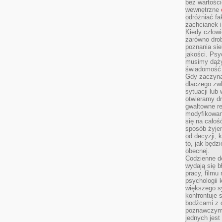
bez wartości
wewnętrzne
odróżniać fa
zachcianek i
Kiedy człow
zarówno drob
poznania sie
jakości. Psy
musimy dąży
świadomość 
Gdy zaczyna
dlaczego zw
sytuacji lu
otwieramy dr
gwałtowne re
modyfikowan
się na całoś
sposób żyjem
od decyzji, 
to, jak będz
obecnej.
Codzienne d
wydają się b
pracy, filmu
psychologii
większego s
konfrontuje 
bodźcami z 
poznawczymi,
jednych jes