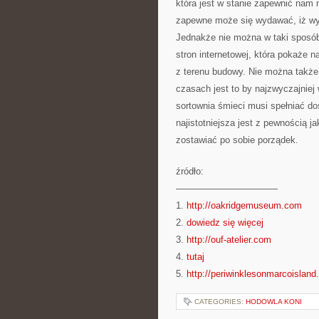
która jest w stanie zapewnić nam 
zapewne może się wydawać, iż wy
Jednakże nie można w taki sposób
stron internetowej, która pokaże n
z terenu budowy. Nie można także
czasach jest to by najzwyczajniej
sortownia śmieci musi spełniać d
najistotniejsza jest z pewnością 
zostawiać po sobie porządek.
źródło:
———————————
1.
http://oakridgemuseum.com
2.
dowiedz się więcej
3.
http://ouf-atelier.com
4.
tutaj
5.
http://periwinklesonmarcoislan
CATEGORIES:
HODOWLA KONI