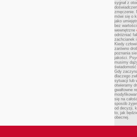
sygnał z oto
doświadczeni
zmęczenie. 
mówi się o k
jako umiejęt
bez wartości
wewnętrzne
odróżniać fa
zachcianek i
Kiedy człow
zarówno drob
poznania sie
jakości. Psy
musimy dąży
świadomość 
Gdy zaczyna
dlaczego zw
sytuacji lu
otwieramy dr
gwałtowne re
modyfikowan
się na całoś
sposób żyjem
od decyzji, 
to, jak będz
obecnej.