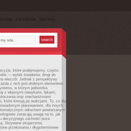
SCRIBE
FACEBOOK
TWITTER
ecyzje, które podejmujemy, często
łahe — wybór śniadania, drogi do
 na wieczór. Jednak z perspektywy
 każda z nich jest drobnym elementem
ystemu, w którym jednostka
się z własnymi nawykami, lękami,
otoczenia oraz mechanizmami
 które kierują jej reakcjami. To, co dla
t świadomym planowaniem, dla innych
utomatycznym odruchem powtarzanym
hologowie zwracają uwagę na to, jak
su decyzyjnego zachodzi poza
ą. Skrywane skojarzenia,
ione przekonania i długoterminowe