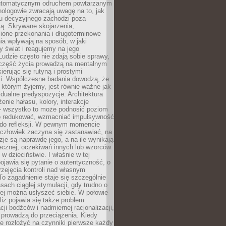
utomatycznym odruchem powtarzanym
hologowie zwracają uwagę na to, jak
su decyzyjnego zachodzi poza
ą. Skrywane skojarzenia,
ione przekonania i długoterminowe
a wpływają na sposób, w jaki
y świat i reagujemy na jego
udzie często nie zdają sobie sprawy,
część życia prowadzą na mentalnym
kierując się rutyną i prostymi
i. Współczesne badania dowodzą, że
 którym żyjemy, jest równie ważne jak
dualne predyspozycje. Architektura
enie hałasu, kolory, interakcje
 wszystko to może podnosić poziom
go redukować, wzmacniać impulsywność
ć do refleksji. W pewnym momencie
człowiek zaczyna się zastanawiać, na
yzje są naprawdę jego, a na ile wynikają
łecznej, oczekiwań innych lub wzorców
w dzieciństwie. I właśnie w tej
pojawia się pytanie o autentyczność, o
zejęcia kontroli nad własnym
o zagadnienie staje się szczególnie
ach ciągłej stymulacji, gdy trudno o
rej można usłyszeć siebie. W połowie
iz pojawia się także problem
cji bodźców i nadmiernej racjonalizacji,
 prowadzą do przeciążenia. Kiedy
e rozłożyć na czynniki pierwsze każdy