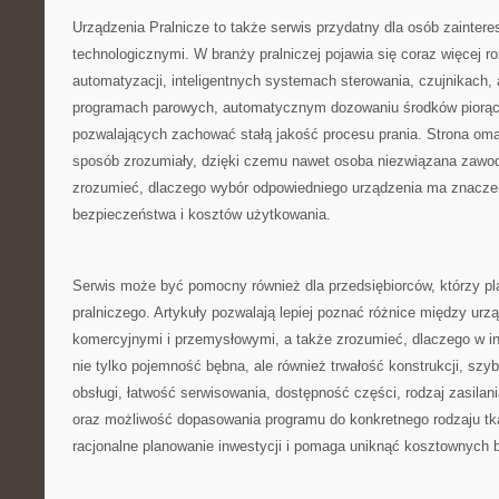
Urządzenia Pralnicze to także serwis przydatny dla osób zainte
technologicznymi. W branży pralniczej pojawia się coraz więcej r
automatyzacji, inteligentnych systemach sterowania, czujnikach, 
programach parowych, automatycznym dozowaniu środków piorąc
pozwalających zachować stałą jakość procesu prania. Strona oma
sposób zrozumiały, dzięki czemu nawet osoba niezwiązana zawod
zrozumieć, dlaczego wybór odpowiedniego urządzenia ma znaczen
bezpieczeństwa i kosztów użytkowania.
Serwis może być pomocny również dla przedsiębiorców, którzy pl
pralniczego. Artykuły pozwalają lepiej poznać różnice między u
komercyjnymi i przemysłowymi, a także zrozumieć, dlaczego w in
nie tylko pojemność bębna, ale również trwałość konstrukcji, szy
obsługi, łatwość serwisowania, dostępność części, rodzaj zasilan
oraz możliwość dopasowania programu do konkretnego rodzaju tka
racjonalne planowanie inwestycji i pomaga uniknąć kosztownych 