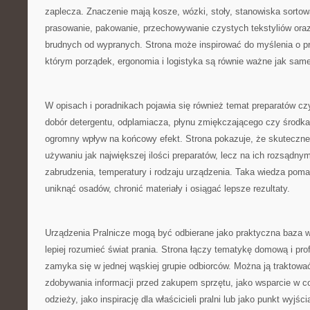
zaplecza. Znaczenie mają kosze, wózki, stoły, stanowiska sortow
prasowanie, pakowanie, przechowywanie czystych tekstyliów oraz
brudnych od wypranych. Strona może inspirować do myślenia o pra
którym porządek, ergonomia i logistyka są równie ważne jak sa
W opisach i poradnikach pojawia się również temat preparatów c
dobór detergentu, odplamiacza, płynu zmiękczającego czy środk
ogromny wpływ na końcowy efekt. Strona pokazuje, że skuteczne 
używaniu jak największej ilości preparatów, lecz na ich rozsądny
zabrudzenia, temperatury i rodzaju urządzenia. Taka wiedza poma
uniknąć osadów, chronić materiały i osiągać lepsze rezultaty.
Urządzenia Pralnicze mogą być odbierane jako praktyczna baza w
lepiej rozumieć świat prania. Strona łączy tematykę domową i prof
zamyka się w jednej wąskiej grupie odbiorców. Można ją traktowa
zdobywania informacji przed zakupem sprzętu, jako wsparcie w co
odzieży, jako inspirację dla właścicieli pralni lub jako punkt wyjś