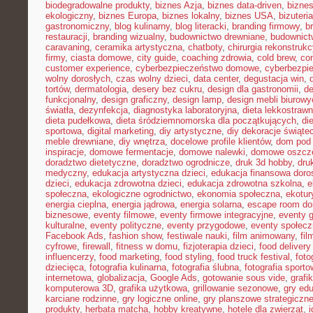
biodegradowalne produkty
,
biznes Azja
,
biznes data-driven
,
bizne
ekologiczny
,
biznes Europa
,
biznes lokalny
,
biznes USA
,
bizuter
gastronomiczny
,
blog kulinarny
,
blog literacki
,
branding firmowy
,
b
restauracji
,
branding wizualny
,
budownictwo drewniane
,
budownict
caravaning
,
ceramika artystyczna
,
chatboty
,
chirurgia rekonstrukc
firmy
,
ciasta domowe
,
city guide
,
coaching zdrowia
,
cold brew
,
co
customer experience
,
cyberbezpieczeństwo domowe
,
cyberbezpi
wolny dorosłych
,
czas wolny dzieci
,
data center
,
degustacja win
,
tortów
,
dermatologia
,
desery bez cukru
,
design dla gastronomii
,
de
funkcjonalny
,
design graficzny
,
design lamp
,
design mebli biurowy
światła
,
dezynfekcja
,
diagnostyka laboratoryjna
,
dieta lekkostraw
dieta pudełkowa
,
dieta śródziemnomorska dla początkujących
,
di
sportowa
,
digital marketing
,
diy artystyczne
,
diy dekoracje świąte
meble drewniane
,
diy wnętrza
,
docelowe profile klientów
,
dom pod 
inspiracje
,
domowe fermentacje
,
domowe nalewki
,
domowe oszcz
doradztwo dietetyczne
,
doradztwo ogrodnicze
,
druk 3d hobby
,
dru
medyczny
,
edukacja artystyczna dzieci
,
edukacja finansowa doro
dzieci
,
edukacja zdrowotna dzieci
,
edukacja zdrowotna szkolna
,
e
społeczna
,
ekologiczne ogrodnictwo
,
ekonomia społeczna
,
ekotur
energia cieplna
,
energia jądrowa
,
energia solarna
,
escape room d
biznesowe
,
eventy filmowe
,
eventy firmowe integracyjne
,
eventy 
kulturalne
,
eventy polityczne
,
eventy przygodowe
,
eventy społec
Facebook Ads
,
fashion show
,
festiwale nauki
,
film animowany
,
fi
cyfrowe
,
firewall
,
fitness w domu
,
fizjoterapia dzieci
,
food delivery
influencerzy
,
food marketing
,
food styling
,
food truck festival
,
foto
dziecięca
,
fotografia kulinarna
,
fotografia ślubna
,
fotografia sport
internetowa
,
globalizacja
,
Google Ads
,
gotowanie sous vide
,
grafi
komputerowa 3D
,
grafika użytkowa
,
grillowanie sezonowe
,
gry ed
karciane rodzinne
,
gry logiczne online
,
gry planszowe strategiczn
produkty
,
herbata matcha
,
hobby kreatywne
,
hotele dla zwierząt
,
i