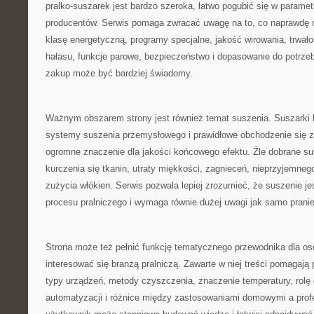
pralko-suszarek jest bardzo szeroka, łatwo pogubić się w paramet
producentów. Serwis pomaga zwracać uwagę na to, co naprawdę 
klasę energetyczną, programy specjalne, jakość wirowania, trwało
hałasu, funkcje parowe, bezpieczeństwo i dopasowanie do potrze
zakup może być bardziej świadomy.
Ważnym obszarem strony jest również temat suszenia. Suszarki 
systemy suszenia przemysłowego i prawidłowe obchodzenie się z
ogromne znaczenie dla jakości końcowego efektu. Źle dobrane s
kurczenia się tkanin, utraty miękkości, zagnieceń, nieprzyjemne
zużycia włókien. Serwis pozwala lepiej zrozumieć, że suszenie je
procesu pralniczego i wymaga równie dużej uwagi jak samo pranie
Strona może też pełnić funkcję tematycznego przewodnika dla osó
interesować się branżą pralniczą. Zawarte w niej treści pomagaj
typy urządzeń, metody czyszczenia, znaczenie temperatury, rolę 
automatyzacji i różnice między zastosowaniami domowymi a prof