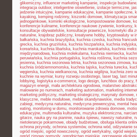
glikemiczny
,
influencer marketing kampanie
,
inspekcje budowlane
integracja outdoor
,
inteligentne oświetlenie
,
izolacje termiczne
,
jas
jedzenie intuicyjne
,
kampanie edukacyjne
,
kampanie społeczne
,
k
kayaking
,
kemping rodzinny
,
kiszonki domowe
,
klimatyzacja smar
jednogarnkowe
,
kominki ekologiczne
,
kompostowanie domowe
,
ko
konferencje kulinarne
,
konferencje naukowe żywienie
,
konkursy
,
k
konsultacje obywatelskie
,
konsultacje prawnicze
,
kosmetyki dla z
naturalne
,
krajobraz publiczny
,
kreatywne hobby
,
kryptowaluty w i
bałkańska
,
kuchnia brazylijska
,
kuchnia czeska
,
kuchnia francus
grecka
,
kuchnia gruzińska
,
kuchnia hiszpańska
,
kuchnia indyjska
koreańska
,
kuchnia libańska
,
kuchnia marokańska
,
kuchnia mek
międzynarodowa
,
kuchnia molekularna
,
kuchnia niemiecka
,
kuchni
peruwiańska
,
kuchnia portugalska
,
kuchnia roślinna
,
kuchnia sez
jesienna
,
kuchnia sezonowa letnia
,
kuchnia sezonowa zimowa
,
ku
kuchnia śródziemnomorska
,
kuchnia tajska
,
kuchnia turecka
,
kuc
węgierska
,
kuchnia wielkanocna
,
kuchnia wigilijna
,
kuchnia zero 
kuchnie na wymiar
,
kursy rozwoju osobistego
,
laser tag
,
last minu
lobbying
,
logistyka e-commerce
,
logo design
,
lunchbox do pracy
,
magazyn energii
,
mała architektura ogrodowa
,
malarstwo abstrakc
malowanie po numerach
,
marketing automation
,
marketing interne
marketing polityczny
,
marketing strategiczny
,
marynaty domowe
,
klasyczne
,
meble modułowe
,
meble skandynawskie
,
media tradyc
zabiegi
,
medycyna naturalna
,
medycyna prewencyjna
,
mental hea
eating
,
monitoring w domu
,
monitorowanie zdrowia domowe
,
motio
edukacyjne
,
multimedia kulturalne
,
muzyka elektroniczna
,
narcia
gitarze
,
nauka gry na pianinie
,
nauka śpiewu
,
nawozy naturalne
,
n
nietolerancje pokarmowe
,
obiady budżetowe
,
obsługa klienta onlin
ochrona przyrody
,
ochrona systemów
,
ochrona wód
,
odżywianie s
ogród miejski
,
ogród nowoczesny
,
ogród wertykalny
,
ogród wiejski
ogród zimowy pomysły
,
ogrodnictwo miejskie
,
ogrzewanie ekologi