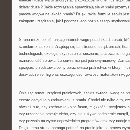
energię? Kiedy warto skorzystać z czyszczenia chemicznego? Ja
działał dłużej? Jakie rozwiązania sprawdzają się w pralni przemys
parowa wpływa na jakość prania? Dzięki takiej formule serwis je
zakupem urządzenia, jak i podczas jego późniejszego użytkowani
Strona może pełnić funkcję internetowego poradnika dla osób, któ
szerokim znaczeniu. Znajdują się tam treści o urządzeniach, tkan
technologiach, ekologii, czyszczeniu, suszeniu, prasowaniu i organ
różnorodność sprawia, że serwis nie jest jednowymiarowy. Zamias
sprzęcie, przedstawia pełny obraz świata pralnictwa, w którym licz
doświadczenie, higiena, oszczędność, trwałość materiałów i wyg
Opisując temat urządzeń pralniczych, serwis zwraca uwagę na pra
często decydują o zadowoleniu z prania. Chodzi nie tylko o to, cz
również o to, czy zachowują kolor, fason, miękkość i przyjemny 
czy urządzenie pracuje cicho, czy nie zużywa nadmiernie energii,
czy pozwala na wybór odpowiednich programów oraz czy nadaje s
Dzięki temu strona pomaga patrzeć na pranie jako na proces wym