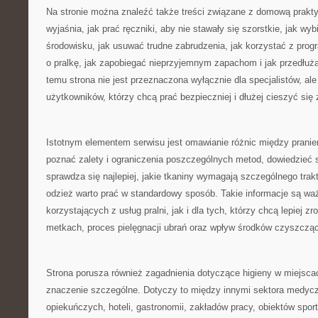
Na stronie można znaleźć także treści związane z domową prakty
wyjaśnia, jak prać ręczniki, aby nie stawały się szorstkie, jak wyb
środowisku, jak usuwać trudne zabrudzenia, jak korzystać z prog
o pralkę, jak zapobiegać nieprzyjemnym zapachom i jak przedłuż
temu strona nie jest przeznaczona wyłącznie dla specjalistów, al
użytkowników, którzy chcą prać bezpieczniej i dłużej cieszyć się
Istotnym elementem serwisu jest omawianie różnic między pran
poznać zalety i ograniczenia poszczególnych metod, dowiedzieć s
sprawdza się najlepiej, jakie tkaniny wymagają szczególnego trak
odzież warto prać w standardowy sposób. Takie informacje są wa
korzystających z usług pralni, jak i dla tych, którzy chcą lepiej 
metkach, proces pielęgnacji ubrań oraz wpływ środków czyszczący
Strona porusza również zagadnienia dotyczące higieny w miejsca
znaczenie szczególne. Dotyczy to między innymi sektora medyc
opiekuńczych, hoteli, gastronomii, zakładów pracy, obiektów spor