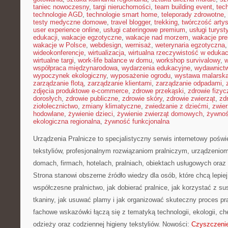
taniec nowoczesny
,
targi nieruchomości
,
team building event
,
tec
technologie AGD
,
technologie smart home
,
teleporady zdrowotne
,
testy medyczne domowe
,
travel blogger
,
trekking
,
twórczość arty
user experience online
,
usługi cateringowe premium
,
usługi turys
edukacji
,
wakacje egzotyczne
,
wakacje nad morzem
,
wakacje pr
wakacje w Polsce
,
webdesign
,
wernisaż
,
weterynaria egzotyczna
wideokonferencje
,
wirtualizacja
,
wirtualna rzeczywistość w edukac
wirtualne targi
,
work-life balance w domu
,
workshop survivalowy
,
w
współpraca międzynarodowa
,
wydarzenia edukacyjne
,
wydawnictw
wypoczynek ekologiczny
,
wyposażenie ogrodu
,
wystawa malarsk
zarządzanie flotą
,
zarządzanie klientami
,
zarządzanie odpadami
,
zdjęcia produktowe e-commerce
,
zdrowe przekąski
,
zdrowie fizyc
dorosłych
,
zdrowie publiczne
,
zdrowie skóry
,
zdrowie zwierząt
,
zd
ziołolecznictwo
,
zmiany klimatyczne
,
zwiedzanie z dziećmi
,
zwie
hodowlane
,
żywienie dzieci
,
żywienie zwierząt domowych
,
żywno
ekologiczna regionalna
,
żywność funkcjonalna
Urządzenia Pralnicze to specjalistyczny serwis internetowy pośw
tekstyliów, profesjonalnym rozwiązaniom pralniczym, urządzen
domach, firmach, hotelach, pralniach, obiektach usługowych ora
Strona stanowi obszerne źródło wiedzy dla osób, które chcą lepiej
współczesne pralnictwo, jak dobierać pralnice, jak korzystać z su
tkaniny, jak usuwać plamy i jak organizować skuteczny proces pr
fachowe wskazówki łączą się z tematyką technologii, ekologii, che
odzieży oraz codziennej higieny tekstyliów. Nowości:
Czyszczeni