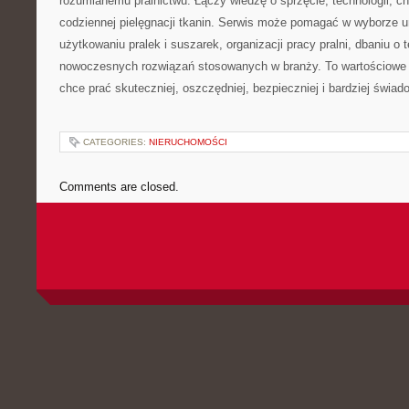
rozumianemu pralnictwu. Łączy wiedzę o sprzęcie, technologii, chem
codziennej pielęgnacji tkanin. Serwis może pomagać w wyborze 
użytkowaniu pralek i suszarek, organizacji pracy pralni, dbaniu o 
nowoczesnych rozwiązań stosowanych w branży. To wartościowe 
chce prać skuteczniej, oszczędniej, bezpieczniej i bardziej świad
CATEGORIES:
NIERUCHOMOŚCI
Comments are closed.