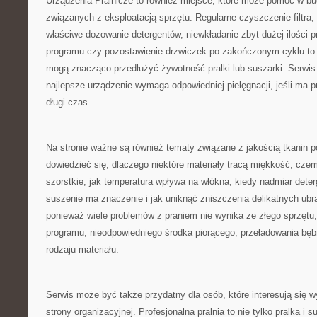
Urządzenia Pralnicze to również miejsce, które może pomóc w 
związanych z eksploatacją sprzętu. Regularne czyszczenie filtra,
właściwe dozowanie detergentów, niewkładanie zbyt dużej ilości 
programu czy pozostawienie drzwiczek po zakończonym cyklu to d
mogą znacząco przedłużyć żywotność pralki lub suszarki. Serwis
najlepsze urządzenie wymaga odpowiedniej pielęgnacji, jeśli ma 
długi czas.
Na stronie ważne są również tematy związane z jakością tkanin p
dowiedzieć się, dlaczego niektóre materiały tracą miękkość, czemu
szorstkie, jak temperatura wpływa na włókna, kiedy nadmiar dete
suszenie ma znaczenie i jak uniknąć zniszczenia delikatnych ubr
ponieważ wiele problemów z praniem nie wynika ze złego sprzętu,
programu, nieodpowiedniego środka piorącego, przeładowania bęb
rodzaju materiału.
Serwis może być także przydatny dla osób, które interesują się 
strony organizacyjnej. Profesjonalna pralnia to nie tylko pralka i 