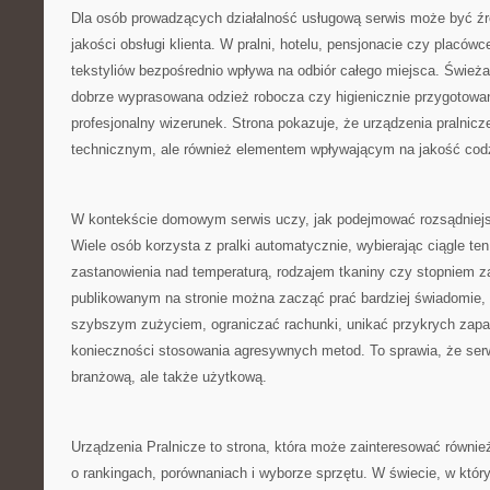
Dla osób prowadzących działalność usługową serwis może być źró
jakości obsługi klienta. W pralni, hotelu, pensjonacie czy placó
tekstyliów bezpośrednio wpływa na odbiór całego miejsca. Świeża 
dobrze wyprasowana odzież robocza czy higienicznie przygotowane
profesjonalny wizerunek. Strona pokazuje, że urządzenia pralnicz
technicznym, ale również elementem wpływającym na jakość codz
W kontekście domowym serwis uczy, jak podejmować rozsądniejs
Wiele osób korzysta z pralki automatycznie, wybierając ciągle t
zastanowienia nad temperaturą, rodzajem tkaniny czy stopniem z
publikowanym na stronie można zacząć prać bardziej świadomie, 
szybszym zużyciem, ograniczać rachunki, unikać przykrych zapa
konieczności stosowania agresywnych metod. To sprawia, że serw
branżową, ale także użytkową.
Urządzenia Pralnicze to strona, która może zainteresować równie
o rankingach, porównaniach i wyborze sprzętu. W świecie, w który