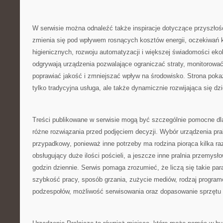
W serwisie można odnaleźć także inspiracje dotyczące przyszłośc
zmienia się pod wpływem rosnących kosztów energii, oczekiwań
higienicznych, rozwoju automatyzacji i większej świadomości ekol
odgrywają urządzenia pozwalające ograniczać straty, monitorować
poprawiać jakość i zmniejszać wpływ na środowisko. Strona pokazu
tylko tradycyjna usługa, ale także dynamicznie rozwijająca się dz
Treści publikowane w serwisie mogą być szczególnie pomocne dl
różne rozwiązania przed podjęciem decyzji. Wybór urządzenia pra
przypadkowy, ponieważ inne potrzeby ma rodzina piorąca kilka raz
obsługujący duże ilości pościeli, a jeszcze inne pralnia przemysł
godzin dziennie. Serwis pomaga zrozumieć, że liczą się takie pa
szybkość pracy, sposób grzania, zużycie mediów, rodzaj progra
podzespołów, możliwość serwisowania oraz dopasowanie sprzętu do