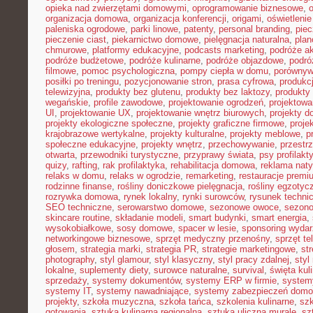
opieka nad zwierzętami domowymi
,
oprogramowanie biznesowe
,
organizacja domowa
,
organizacja konferencji
,
origami
,
oświetleni
paleniska ogrodowe
,
parki linowe
,
patenty
,
personal branding
,
piec
pieczenie ciast
,
piekarnictwo domowe
,
pielęgnacja naturalna
,
plan
chmurowe
,
platformy edukacyjne
,
podcasts marketing
,
podróże a
podróże budżetowe
,
podróże kulinarne
,
podróże objazdowe
,
podró
filmowe
,
pomoc psychologiczna
,
pompy ciepła w domu
,
porównyw
posiłki po treningu
,
pozycjonowanie stron
,
prasa cyfrowa
,
produkc
telewizyjna
,
produkty bez glutenu
,
produkty bez laktozy
,
produkty 
wegańskie
,
profile zawodowe
,
projektowanie ogrodzeń
,
projektowa
UI
,
projektowanie UX
,
projektowanie wnętrz biurowych
,
projekty 
projekty ekologiczne społeczne
,
projekty graficzne firmowe
,
proje
krajobrazowe wertykalne
,
projekty kulturalne
,
projekty meblowe
,
p
społeczne edukacyjne
,
projekty wnętrz
,
przechowywanie
,
przestr
otwarta
,
przewodniki turystyczne
,
przyprawy świata
,
psy profilakt
quizy
,
rafting
,
rak profilaktyka
,
rehabilitacja domowa
,
reklama nat
relaks w domu
,
relaks w ogrodzie
,
remarketing
,
restauracje premi
rodzinne finanse
,
rośliny doniczkowe pielęgnacja
,
rośliny egzotyc
rozrywka domowa
,
rynek lokalny
,
rynki surowców
,
rysunek techni
SEO techniczne
,
serowarstwo domowe
,
sezonowe owoce
,
sezon
skincare routine
,
składanie modeli
,
smart budynki
,
smart energia
,
wysokobiałkowe
,
sosy domowe
,
spacer w lesie
,
sponsoring wyda
networkingowe biznesowe
,
sprzęt medyczny przenośny
,
sprzęt te
głosem
,
strategia marki
,
strategia PR
,
strategie marketingowe
,
str
photography
,
styl glamour
,
styl klasyczny
,
styl pracy zdalnej
,
styl
lokalne
,
suplementy diety
,
surowce naturalne
,
survival
,
święta kul
sprzedaży
,
systemy dokumentów
,
systemy ERP w firmie
,
system
systemy IT
,
systemy nawadniające
,
systemy zabezpieczeń dom
projekty
,
szkoła muzyczna
,
szkoła tańca
,
szkolenia kulinarne
,
szk
gotowania
,
sztuka kulinarna regionalna
,
sztuka uliczna murale
,
sz