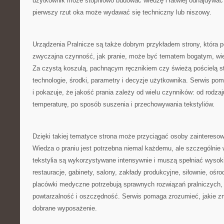
użytkownik może stopniowo budować wiedzę i łatwiej odnajdywać 
pierwszy rzut oka może wydawać się techniczny lub niszowy.
Urządzenia Pralnicze są także dobrym przykładem strony, która p
zwyczajna czynność, jak pranie, może być tematem bogatym, w
Za czystą koszulą, pachnącym ręcznikiem czy świeżą pościelą st
technologie, środki, parametry i decyzje użytkownika. Serwis po
i pokazuje, że jakość prania zależy od wielu czynników: od rodza
temperaturę, po sposób suszenia i przechowywania tekstyliów.
Dzięki takiej tematyce strona może przyciągać osoby zainter
Wiedza o praniu jest potrzebna niemal każdemu, ale szczególnie 
tekstylia są wykorzystywane intensywnie i muszą spełniać wysok
restauracje, gabinety, salony, zakłady produkcyjne, siłownie, oś
placówki medyczne potrzebują sprawnych rozwiązań pralniczych,
powtarzalność i oszczędność. Serwis pomaga zrozumieć, jakie z
dobrane wyposażenie.