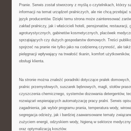
Pranie. Serwis został stworzony z myślą o czytelnikach, którzy 
informacji na temat urządzeń pralniczych, ale nie chcą przebijać
język producentów. Dzięki temu strona może zainteresować zar
zakład pralniczy, jak i właścicieli hoteli, pensjonatów, restauracji
agroturystycznych, gabinetów kosmetycznych, placówek medyczn
sprzątających czy dużych gospodarstw domowych. Treści publik
spojrzeć na pranie nie tylko jako na codzienną czynność, ale tak
pielęgnacji wpływający na trwałość tkanin, komfort użytkowników, 
obsługi klienta.
Na stronie można znaleźć poradniki dotyczące pralek domowych, 
pralnic przemysłowych, suszarek bębnowych, magli, stołów praso
czyszczenia chemicznego, systemów dozowania detergentów, tec
rozwiązań wspierających automatyzację pracy pralni. Serwis opis
zagadnienia, jak wybór programu prania, temperatura wody, wirow
segregacja odzieży, jak i bardziej zaawansowane tematy związa
zużyciem energii, odzyskiem wody, higieną w sektorze medycz
oraz optymalizacją kosztów.