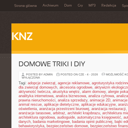
Archiwum
Dom
Gry
MP3
Redakcja
Strona główna
Spi
KNZ
DOMOWE TRIKI I DIY
POSTED BY ADMIN
POSTED ON CZE - 4 - 2026
MOŻLIWOŚĆ K
WYŁĄCZONA
Tagi:
adopcje zwierząt
,
agencje reklamowe
,
agroturystyka rodzinn
dla zwierząt domowych
,
akcesoria ogrodowe
,
aktywizm ekologicz
aktywność twórcza
,
akustyka wnętrz
,
alarm domowy
,
alergie pok
analityka internetowa
,
analiza biznesowa
,
analiza cyfrowa
,
analiz
prawna nieruchomości
,
analiza sprzedaży
,
animacje 2D
,
animacje
animal rescue
,
aplikacje dietetyczne
,
aplikacje edukacyjne
,
aranż
oświetlenia
,
aranżacja przestrzeni biurowej
,
aranżacja restauracji
,
aranżacje tarasowe
,
arbitraż
,
architekt krajobrazu
,
architektura m
architektura ogrodowa
,
audioguide
,
automatyczna księgowość
,
au
danych
,
badania marketingowe
,
badania opinii publicznej
,
bajki e
behawiorystyka
,
bezpieczeństwo domowe
,
bezpieczeństwo finans