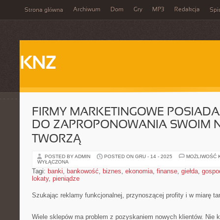
Archiwum
Dom
Gry
MP3
Redakcja
Strona główna
Spi
KNZ
FIRMY MARKETINGOWE POSIAD
DO ZAPROPONOWANIA SWOIM 
TWORZĄ
POSTED BY ADMIN
POSTED ON GRU - 14 - 2025
MOŻLIWOŚĆ 
WYŁĄCZONA
Tagi:
banki
,
bankowość
,
biznes
,
ekonomia
,
finanse
,
giełda
,
gospo
lokaty
,
pieniądze
Szukając reklamy funkcjonalnej, przynoszącej profity i w miarę ta
Wiele sklepów ma problem z pozyskaniem nowych klientów. Nie k