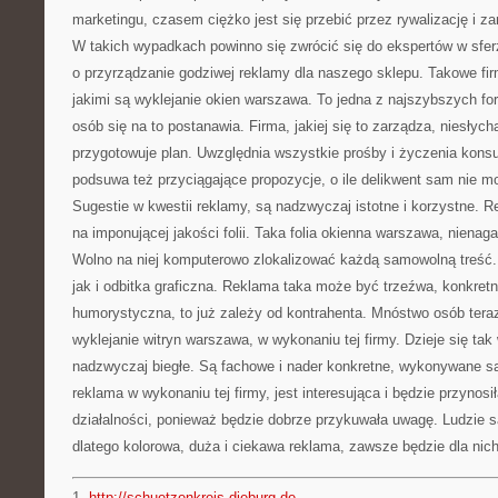
marketingu, czasem ciężko jest się przebić przez rywalizację i zar
W takich wypadkach powinno się zwrócić się do ekspertów w sferz
o przyrządzanie godziwej reklamy dla naszego sklepu. Takowe fir
jakimi są wyklejanie okien warszawa. To jedna z najszybszych fo
osób się na to postanawia. Firma, jakiej się to zarządza, niesłych
przygotowuje plan. Uwzględnia wszystkie prośby i życzenia konsu
podsuwa też przyciągające propozycje, o ile delikwent sam nie m
Sugestie w kwestii reklamy, są nadzwyczaj istotne i korzystne. 
na imponującej jakości folii. Taka folia okienna warszawa, nienag
Wolno na niej komputerowo zlokalizować każdą samowolną treść.
jak i odbitka graficzna. Reklama taka może być trzeźwa, konkret
humorystyczna, to już zależy od kontrahenta. Mnóstwo osób tera
wyklejanie witryn warszawa, w wykonaniu tej firmy. Dzieje się tak
nadzwyczaj biegłe. Są fachowe i nader konkretne, wykonywane są
reklama w wykonaniu tej firmy, jest interesująca i będzie przynosi
działalności, ponieważ będzie dobrze przykuwała uwagę. Ludzie 
dlatego kolorowa, duża i ciekawa reklama, zawsze będzie dla nich
1.
http://schuetzenkreis-dieburg.de