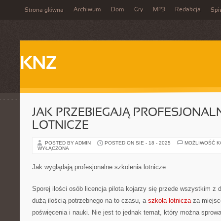
Archiwum
Dom
Gry
MP3
Redakcja
Strona główna
Spi
KNZ
JAK PRZEBIEGAJĄ PROFESJONAL
LOTNICZE
POSTED BY ADMIN
POSTED ON SIE - 18 - 2025
MOŻLIWOŚĆ 
WYŁĄCZONA
Jak wyglądają profesjonalne szkolenia lotnicze
Sporej ilości osób licencja pilota kojarzy się przede wszystkim z
dużą ilością potrzebnego na to czasu, a
szkoła lotnicza
za miejsc
poświęcenia i nauki. Nie jest to jednak temat, który można sprowa