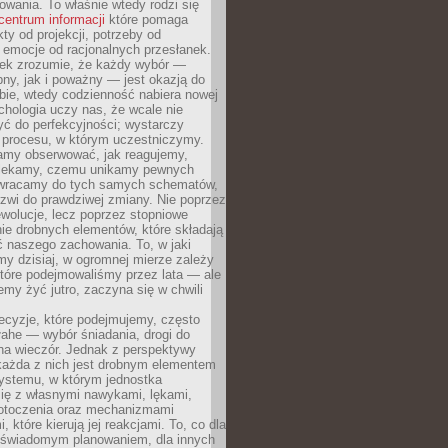
owania. To właśnie wtedy rodzi się
centrum informacji
które pomaga
kty od projekcji, potrzeby od
 emocje od racjonalnych przesłanek.
iek zrozumie, że każdy wybór —
ny, jak i poważny — jest okazją do
bie, wtedy codzienność nabiera nowej
chologia uczy nas, że wcale nie
ć do perfekcyjności; wystarczy
procesu, w którym uczestniczymy.
my obserwować, jak reagujemy,
lekamy, czemu unikamy pewnych
b wracamy do tych samych schematów,
zwi do prawdziwej zmiany. Nie poprzez
wolucje, lecz poprzez stopniowe
ie drobnych elementów, które składają
ć naszego zachowania. To, w jaki
y dzisiaj, w ogromnej mierze zależy
które podejmowaliśmy przez lata — ale
iemy żyć jutro, zaczyna się w chwili
ecyzje, które podejmujemy, często
łahe — wybór śniadania, drogi do
 na wieczór. Jednak z perspektywy
 każda z nich jest drobnym elementem
ystemu, w którym jednostka
się z własnymi nawykami, lękami,
otoczenia oraz mechanizmami
 które kierują jej reakcjami. To, co dla
t świadomym planowaniem, dla innych