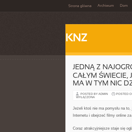
Archiwum
Dom
Strona główna
KNZ
JEDNĄ Z NAJOGR
CAŁYM ŚWIECIE, 
MA W TYM NIC D
POSTED BY ADMIN
POSTED ON 
WYŁĄCZONA
Jeżeli ktoś nie ma pomysłu na to,
Internetu i obejrzeć filmy online z
Coraz atrakcyjniejsze staje się o