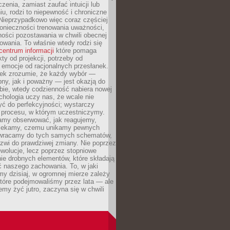
czenia, zamiast zaufać intuicji lub
u, rodzi to niepewność i chroniczne
Nieprzypadkowo więc coraz częściej
onieczności trenowania uważności,
ności pozostawania w chwili obecnej
owania. To właśnie wtedy rodzi się
centrum informacji
które pomaga
kty od projekcji, potrzeby od
 emocje od racjonalnych przesłanek.
iek zrozumie, że każdy wybór —
ny, jak i poważny — jest okazją do
bie, wtedy codzienność nabiera nowej
chologia uczy nas, że wcale nie
ć do perfekcyjności; wystarczy
procesu, w którym uczestniczymy.
my obserwować, jak reagujemy,
lekamy, czemu unikamy pewnych
b wracamy do tych samych schematów,
zwi do prawdziwej zmiany. Nie poprzez
wolucje, lecz poprzez stopniowe
ie drobnych elementów, które składają
ć naszego zachowania. To, w jaki
y dzisiaj, w ogromnej mierze zależy
które podejmowaliśmy przez lata — ale
iemy żyć jutro, zaczyna się w chwili