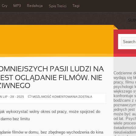
Gry
MP3
Redakcja
Tagi
Spis Treści
SUB
OMNIEJSZYCH PASJI LUDZI NA
Codzienne d
JEST OGLĄDANIE FILMÓW. NIE
wydają się b
pracy, filmu
ZIWNEGO
psychologii
większego s
konfrontuje 
JEDNĄ
LIP - 29 - 2025
MOŻLIWOŚĆ KOMENTOWANIA
ZOSTAŁA
Z
bodźcami z 
NAJOGROMNIEJSZYCH
poznawczymi,
PASJI
jednych jes
LUDZI
 jak wykorzystać wolny okres od pracy, może spojrzeć do
NA
może być a
CAŁYM
od lat. Psyc
a darmo bez limitu
ŚWIECIE,
wiele proce
JEST
OGLĄDANIE
świadomości
FILMÓW.
glądanie filmów w domu, bez zbędnego wychodzenia do kina
nieuświadom
NIE