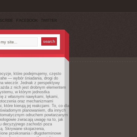
SCRIBE
FACEBOOK
TWITTER
ecyzje, które podejmujemy, często
łahe — wybór śniadania, drogi do
 na wieczór. Jednak z perspektywy
 każda z nich jest drobnym elementem
ystemu, w którym jednostka
się z własnymi nawykami, lękami,
otoczenia oraz mechanizmami
 które kierują jej reakcjami. To, co dla
t świadomym planowaniem, dla innych
utomatycznym odruchem powtarzanym
hologowie zwracają uwagę na to, jak
su decyzyjnego zachodzi poza
ą. Skrywane skojarzenia,
ione przekonania i długoterminowe