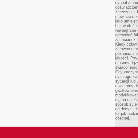
sygnał z oto
doświadczeni
zmęczenie. 
mówi się o k
jako umiejęt
bez wartości
wewnętrzne
odróżniać fa
zachcianek i
Kiedy człow
zarówno drob
poznania sie
jakości. Psy
musimy dąży
świadomość 
Gdy zaczyna
dlaczego zw
sytuacji lu
otwieramy dr
gwałtowne re
modyfikowan
się na całoś
sposób żyjem
od decyzji, 
to, jak będz
obecnej.