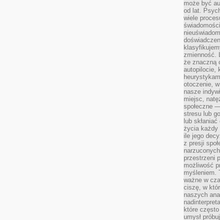
może być a
od lat. Psyc
wiele proce
świadomości
nieuświadom
doświadczeni
klasyfikujem
zmienność. L
że znaczną 
autopilocie, 
heurystykam
otoczenie, w
nasze indywi
miejsc, natęż
społeczne —
stresu lub 
lub skłania
życia każdy 
ile jego dec
z presji spo
narzuconych 
przestrzeni 
możliwość pr
myśleniem. T
ważne w czas
ciszę, w któ
naszych anal
nadinterpreta
które często
umysł próbuj