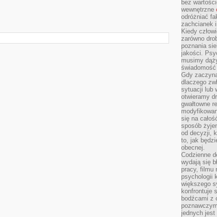
bez wartości
wewnętrzne
odróżniać fa
zachcianek i
Kiedy człow
zarówno drob
poznania sie
jakości. Psy
musimy dąży
świadomość 
Gdy zaczyna
dlaczego zw
sytuacji lu
otwieramy dr
gwałtowne re
modyfikowan
się na całoś
sposób żyjem
od decyzji, 
to, jak będz
obecnej.
Codzienne d
wydają się b
pracy, filmu
psychologii
większego s
konfrontuje 
bodźcami z 
poznawczymi,
jednych jes