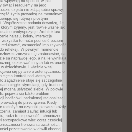
a wpływają na sposób, w jaki
y świat i reagujemy na jego
udzie często nie zdają sobie sprawy,
część życia prowadzą na mentalnym
kierując się rutyną i prostymi
i. Współczesne badania dowodzą, że
 którym żyjemy, jest równie ważne jak
dualne predyspozycje. Architektura
enie hałasu, kolory, interakcje
 wszystko to może podnosić poziom
go redukować, wzmacniać impulsywność
ć do refleksji. W pewnym momencie
człowiek zaczyna się zastanawiać, na
yzje są naprawdę jego, a na ile wynikają
łecznej, oczekiwań innych lub wzorców
w dzieciństwie. I właśnie w tej
pojawia się pytanie o autentyczność, o
zejęcia kontroli nad własnym
o zagadnienie staje się szczególnie
ach ciągłej stymulacji, gdy trudno o
rej można usłyszeć siebie. W połowie
iz pojawia się także problem
cji bodźców i nadmiernej racjonalizacji,
 prowadzą do przeciążenia. Kiedy
e rozłożyć na czynniki pierwsze każdy
czenia, zamiast zaufać intuicji lub
u, rodzi to niepewność i chroniczne
Nieprzypadkowo więc coraz częściej
onieczności trenowania uważności,
ności pozostawania w chwili obecnej