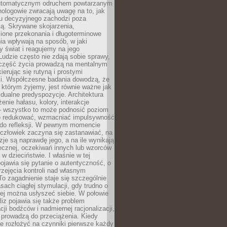
utomatycznym odruchem powtarzanym
hologowie zwracają uwagę na to, jak
su decyzyjnego zachodzi poza
ą. Skrywane skojarzenia,
ione przekonania i długoterminowe
a wpływają na sposób, w jaki
y świat i reagujemy na jego
udzie często nie zdają sobie sprawy,
część życia prowadzą na mentalnym
kierując się rutyną i prostymi
i. Współczesne badania dowodzą, że
 którym żyjemy, jest równie ważne jak
dualne predyspozycje. Architektura
enie hałasu, kolory, interakcje
 wszystko to może podnosić poziom
go redukować, wzmacniać impulsywność
ć do refleksji. W pewnym momencie
człowiek zaczyna się zastanawiać, na
yzje są naprawdę jego, a na ile wynikają
łecznej, oczekiwań innych lub wzorców
w dzieciństwie. I właśnie w tej
pojawia się pytanie o autentyczność, o
zejęcia kontroli nad własnym
o zagadnienie staje się szczególnie
ach ciągłej stymulacji, gdy trudno o
rej można usłyszeć siebie. W połowie
iz pojawia się także problem
cji bodźców i nadmiernej racjonalizacji,
 prowadzą do przeciążenia. Kiedy
e rozłożyć na czynniki pierwsze każdy