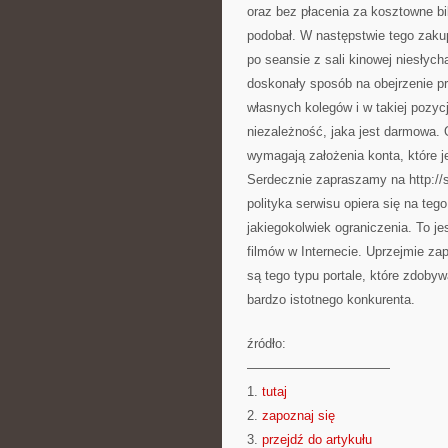
oraz bez płacenia za kosztowne bi
podobał. W następstwie tego zaku
po seansie z sali kinowej niesłych
doskonały sposób na obejrzenie pr
własnych kolegów i w takiej pozycj
niezależność, jaka jest darmowa. 
wymagają założenia konta, które je
Serdecznie zapraszamy na http://s
polityka serwisu opiera się na te
jakiegokolwiek ograniczenia. To je
filmów w Internecie. Uprzejmie za
są tego typu portale, które zdoby
bardzo istotnego konkurenta.
źródło:
———————————
1.
tutaj
2.
zapoznaj się
3.
przejdź do artykułu