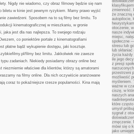
doświadczeni
MA
lety. Nigdy nie wiadomo, czy obraz filmowy będzie się nam
W
klasyfikujem
TYM
zmienność. L
p biletu w kinie jest pewnym ryzykiem. Mamy prawo wyjść
NIC
DZIWNEGO
że znaczną 
anie zawiedzeni. Sposobem na to są filmy bez limitu. To
autopilocie, 
heurystykam
odukcji kinematograficznej w mieszkaniu, w gronie
otoczenie, w
i, jaka jest dla nas najlepsza. To swojego rodzaju
nasze indywi
miejsc, natęż
Owszem, co poniektóre portale z kinematografiami
społeczne —
stresu lub 
st płatne bądź wykupienie dostępu, jaki kosztuje.
lub skłania
zybkiefilmy.pl/filmy bez limitu. Jakkolwiek nie zawsze
życia każdy 
ile jego dec
go typu zadaniach. Niekiedy posiadamy obrazy online bez
z presji spo
st niezmiernie właściwe dla klientów, którzy są amatorami
narzuconych 
przestrzeni 
praszamy na filmy online. Dla nich oczywiście aranżowane
możliwość pr
myśleniem. T
wają coraz to pokaźniejsze rzesze popularności. Kina mają
ważne w czas
ciszę, w któ
naszych anal
nadinterpreta
które często
umysł próbuj
sygnał z oto
doświadczeni
zmęczenie. 
mówi się o k
jako umiejęt