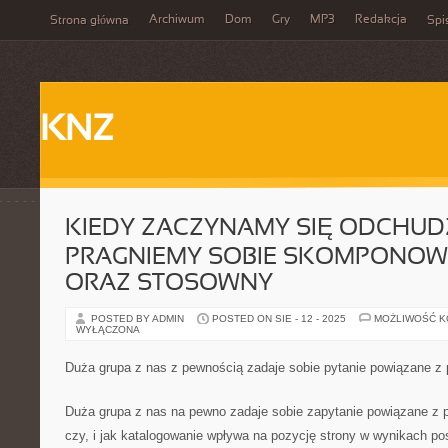
Archiwum
Dom
Gry
MP3
Redakcja
Strona główna
Spi
KNZ
KIEDY ZACZYNAMY SIĘ ODCHUD
PRAGNIEMY SOBIE SKOMPONO
ORAZ STOSOWNY
POSTED BY ADMIN
POSTED ON SIE - 12 - 2025
MOŻLIWOŚĆ 
WYŁĄCZONA
Duża grupa z nas z pewnością zadaje sobie pytanie powiązane z 
Duża grupa z nas na pewno zadaje sobie zapytanie powiązane z p
czy, i jak katalogowanie wpływa na pozycję strony w wynikach 