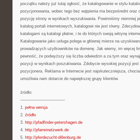
początku należy już tutaj ogłosić, że katalogowanie w stylu katal
pozycjonowania, wobec tego bez wątpienia ma bezpośredni oraz 
pozycję strony w wynikach wyszukiwania. Powinniśmy niemniej je
katalog portali internetowych, katalogowi nie jest równy. Zdecyd
katalogami są katalogi płatne, i te do których swoją witrynę inter
Katalogowanie jako usługa polega w głównej mierze na uzyskiwaniu
prowadzących użytkowników na domenę. Jak wiemy, im więcej l
pewność, że podwyższy się liczba odwiedzin a za tym oraz wynaj
pozycji w wynikach poszukiwania. Zdobycie wysokiej pozycji jest
pozycjonera. Reklama w Internecie jest najskuteczniejsza, choci
umożliwia nam dotarcie do największej grupy klientów.
źródło:
———————————
1.
pełna wersja
2.
źródło
3.
http://pfadfinder-petershagen.de
4.
http://pfarreinetzwerk.de
5.
http://pferdezucht-dillenburg.de