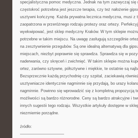
specjalistyczna pomoc medyczna. Jednak na tym zazwyczaj się n
częstokroć potrzebna jest jeszcze terapia, czy też nałożenie gip
usztywni kończynę. Każda prywatna lecznica medyczna, musi z t
zaopatrzona w przeróżnego rodzaju protezy oraz ortezy. Perfekc
wyekwipować, jest sklep medyczny Kraków. W tym sklepie można
potrzebne w takim miejscu. Na uwagę zasługują szczególnie ortez
na zesztywnienie przegubów. Są one idealną alternatywą dla gipsu
miejscach, niezbyt poprawnie się sprawdza. Sprawdza się w pozyc
naderwania, czy skręceń i zwichnięć. W takim sklepie można kup
ortez, zarówno sztywne, półsztywne i miękkie, te ostatnie są najb
Bezsprzecznie każdą przychodnię czy szpital, zaciekawią również 
usztywniacze identycznie nagminnie się przydają, bo urazy kolana
nagminnie. Powinno się wprowadzić się z kompletną propozycją t
możliwości są bardzo różnorodne. Ceny są bardzo atrakcyjne i two
innych sugestii tego rodzaju. Wszystkie artykuły dostępne w sklep
niezmiernie porządne.
źródło:
———————————