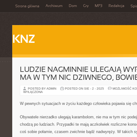
Archiwum
Dom
Gry
MP3
Redakcja
Strona główna
Spi
KNZ
LUDZIE NAGMINNIE ULEGAJĄ WY
MA W TYM NIC DZIWNEGO, BOWI
POSTED BY ADMIN
POSTED ON SIE - 2 - 2025
MOŻLIWOŚĆ K
WYŁĄCZONA
W pewnych sytuacjach w życiu każdego człowieka pojawia się chw
Obywatele nierzadko ulegają karambolom, nie ma w tym nic pode
chodzą po ludziach. Przypadki te mają aczkolwiek rozliczne kon
coś sobie połamie, czasem zwichnie bądź nadwyręży. W takich sy