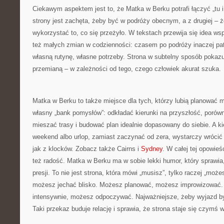
Ciekawym aspektem jest to, że Matka w Berku potrafi łączyć „tu i 
strony jest zachęta, żeby być w podróży obecnym, a z drugiej – 
wykorzystać to, co się przeżyło. W tekstach przewija się idea wsp
też małych zmian w codzienności: czasem po podróży inaczej pat
własną rutynę, własne potrzeby. Strona w subtelny sposób pokaz
przemianą – w zależności od tego, czego człowiek akurat szuka.
Matka w Berku to także miejsce dla tych, którzy lubią planować 
własny „bank pomysłów”: odkładać kierunki na przyszłość, porów
mieszać trasy i budować plan idealnie dopasowany do siebie. A ki
weekend albo urlop, zamiast zaczynać od zera, wystarczy wrócić do
jak z klocków. Zobacz także Cairns i
Sydney
. W całej tej opowie
też radość. Matka w Berku ma w sobie lekki humor, który sprawia,
presji. To nie jest strona, która mówi „musisz”, tylko raczej „moż
możesz jechać blisko. Możesz planować, możesz improwizować
intensywnie, możesz odpoczywać. Najważniejsze, żeby wyjazd b
Taki przekaz buduje relację i sprawia, że strona staje się czymś w