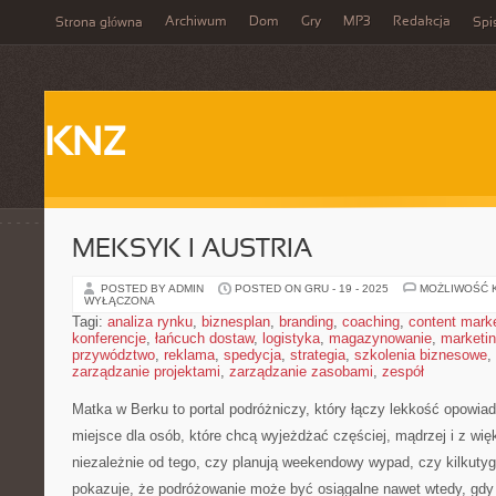
Archiwum
Dom
Gry
MP3
Redakcja
Strona główna
Spi
KNZ
MEKSYK I AUSTRIA
POSTED BY ADMIN
POSTED ON GRU - 19 - 2025
MOŻLIWOŚĆ 
WYŁĄCZONA
Tagi:
analiza rynku
,
biznesplan
,
branding
,
coaching
,
content mark
konferencje
,
łańcuch dostaw
,
logistyka
,
magazynowanie
,
marketi
przywództwo
,
reklama
,
spedycja
,
strategia
,
szkolenia biznesowe
,
zarządzanie projektami
,
zarządzanie zasobami
,
zespół
Matka w Berku to portal podróżniczy, który łączy lekkość opowia
miejsce dla osób, które chcą wyjeżdżać częściej, mądrzej i z w
niezależnie od tego, czy planują weekendowy wypad, czy kilkuty
pokazuje, że podróżowanie może być osiągalne nawet wtedy, gdy 