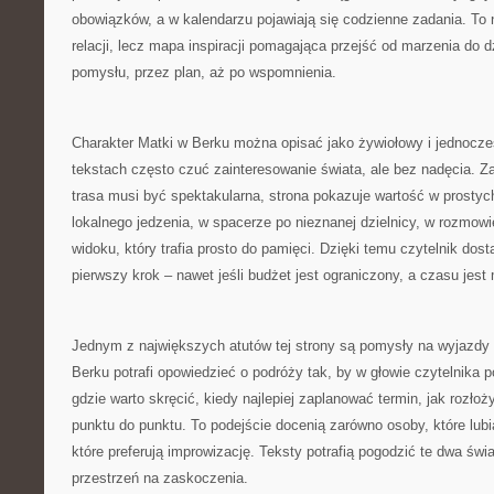
obowiązków, a w kalendarzu pojawiają się codzienne zadania. To n
relacji, lecz mapa inspiracji pomagająca przejść od marzenia do d
pomysłu, przez plan, aż po wspomnienia.
Charakter Matki w Berku można opisać jako żywiołowy i jednocz
tekstach często czuć zainteresowanie świata, ale bez nadęcia. 
trasa musi być spektakularna, strona pokazuje wartość w prost
lokalnego jedzenia, w spacerze po nieznanej dzielnicy, w rozmow
widoku, który trafia prosto do pamięci. Dzięki temu czytelnik dost
pierwszy krok – nawet jeśli budżet jest ograniczony, a czasu jest 
Jednym z największych atutów tej strony są pomysły na wyjazdy
Berku potrafi opowiedzieć o podróży tak, by w głowie czytelnika po
gdzie warto skręcić, kiedy najlepiej zaplanować termin, jak rozłoż
punktu do punktu. To podejście docenią zarówno osoby, które lubią
które preferują improwizację. Teksty potrafią pogodzić te dwa świa
przestrzeń na zaskoczenia.