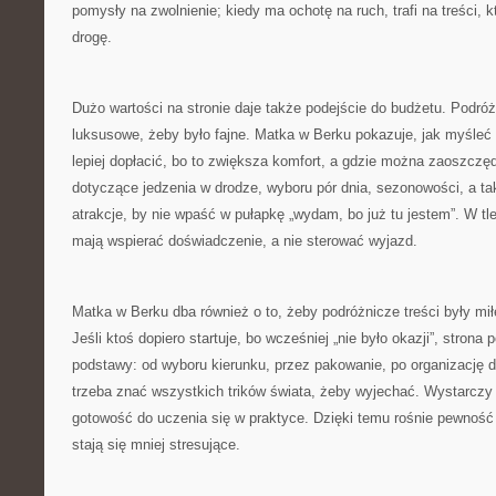
pomysły na zwolnienie; kiedy ma ochotę na ruch, trafi na treści, k
drogę.
Dużo wartości na stronie daje także podejście do budżetu. Podró
luksusowe, żeby było fajne. Matka w Berku pokazuje, jak myśleć
lepiej dopłacić, bo to zwiększa komfort, a gdzie można zaoszczęd
dotyczące jedzenia w drodze, wyboru pór dnia, sezonowości, a ta
atrakcje, by nie wpaść w pułapkę „wydam, bo już tu jestem”. W tl
mają wspierać doświadczenie, a nie sterować wyjazd.
Matka w Berku dba również o to, żeby podróżnicze treści były mi
Jeśli ktoś dopiero startuje, bo wcześniej „nie było okazji”, strona
podstawy: od wyboru kierunku, przez pakowanie, po organizację d
trzeba znać wszystkich trików świata, żeby wyjechać. Wystarczy 
gotowość do uczenia się w praktyce. Dzięki temu rośnie pewność 
stają się mniej stresujące.