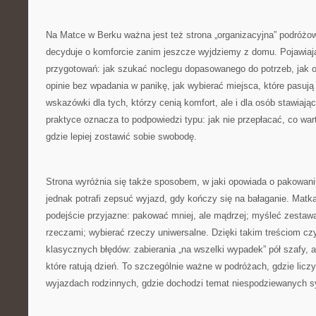
Na Matce w Berku ważna jest też strona „organizacyjna” podróżow
decyduje o komforcie zanim jeszcze wyjdziemy z domu. Pojawiaj
przygotowań: jak szukać noclegu dopasowanego do potrzeb, jak og
opinie bez wpadania w panikę, jak wybierać miejsca, które pasują
wskazówki dla tych, którzy cenią komfort, ale i dla osób stawia
praktyce oznacza to podpowiedzi typu: jak nie przepłacać, co wa
gdzie lepiej zostawić sobie swobodę.
Strona wyróżnia się także sposobem, w jaki opowiada o pakowaniu
jednak potrafi zepsuć wyjazd, gdy kończy się na bałaganie. Matk
podejście przyjazne: pakować mniej, ale mądrzej; myśleć zestaw
rzeczami; wybierać rzeczy uniwersalne. Dzięki takim treściom czyt
klasycznych błędów: zabierania „na wszelki wypadek” pół szafy, 
które ratują dzień. To szczególnie ważne w podróżach, gdzie liczy
wyjazdach rodzinnych, gdzie dochodzi temat niespodziewanych sy