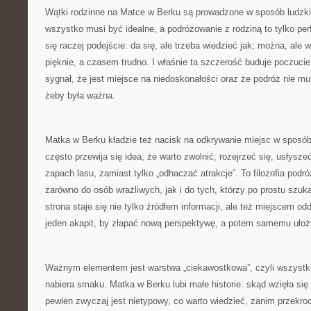
Wątki rodzinne na Matce w Berku są prowadzone w sposób ludzki. 
wszystko musi być idealne, a podróżowanie z rodziną to tylko per
się raczej podejście: da się, ale trzeba wiedzieć jak; można, ale 
pięknie, a czasem trudno. I właśnie ta szczerość buduje poczucie 
sygnał, że jest miejsce na niedoskonałości oraz że podróż nie mu
żeby była ważna.
Matka w Berku kładzie też nacisk na odkrywanie miejsc w sposó
często przewija się idea, że warto zwolnić, rozejrzeć się, usłysz
zapach lasu, zamiast tylko „odhaczać atrakcje”. To filozofia podr
zarówno do osób wrażliwych, jak i do tych, którzy po prostu szu
strona staje się nie tylko źródłem informacji, ale też miejscem 
jeden akapit, by złapać nową perspektywę, a potem samemu ułoż
Ważnym elementem jest warstwa „ciekawostkowa”, czyli wszystko
nabiera smaku. Matka w Berku lubi małe historie: skąd wzięła si
pewien zwyczaj jest nietypowy, co warto wiedzieć, zanim przekroc