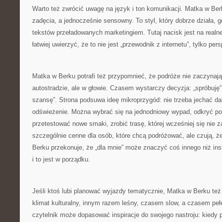
Warto też zwrócić uwagę na język i ton komunikacji. Matka w Be
zadęcia, a jednocześnie sensowny. To styl, który dobrze działa, 
tekstów przeładowanych marketingiem. Tutaj nacisk jest na realn
łatwiej uwierzyć, że to nie jest „przewodnik z internetu”, tylko pe
Matka w Berku potrafi też przypomnieć, że podróże nie zaczynają
autostradzie, ale w głowie. Czasem wystarczy decyzja: „spróbuję”
szansę”. Strona podsuwa ideę mikroprzygód: nie trzeba jechać da
odświeżenie. Można wybrać się na jednodniowy wypad, odkryć pob
przetestować nowe smaki, zrobić trasę, której wcześniej się nie z
szczególnie cenne dla osób, które chcą podróżować, ale czują, 
Berku przekonuje, że „dla mnie” może znaczyć coś innego niż i
i to jest w porządku.
Jeśli ktoś lubi planować wyjazdy tematycznie, Matka w Berku też
klimat kulturalny, innym razem leśny, czasem slow, a czasem pełe
czytelnik może dopasować inspiracje do swojego nastroju: kiedy p