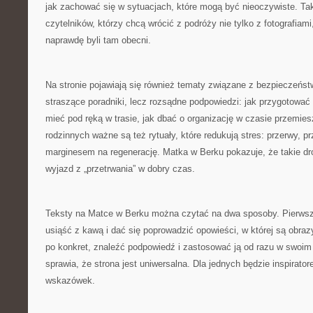
jak zachować się w sytuacjach, które mogą być nieoczywiste. Taki
czytelników, którzy chcą wrócić z podróży nie tylko z fotografiami
naprawdę byli tam obecni.
Na stronie pojawiają się również tematy związane z bezpieczeńst
straszące poradniki, lecz rozsądne podpowiedzi: jak przygotować
mieć pod ręką w trasie, jak dbać o organizację w czasie przemie
rodzinnych ważne są też rytuały, które redukują stres: przerwy, pr
marginesem na regenerację. Matka w Berku pokazuje, że takie dro
wyjazd z „przetrwania” w dobry czas.
Teksty na Matce w Berku można czytać na dwa sposoby. Pierwszy
usiąść z kawą i dać się poprowadzić opowieści, w której są obrazy
po konkret, znaleźć podpowiedź i zastosować ją od razu w swoim
sprawia, że strona jest uniwersalna. Dla jednych będzie inspirato
wskazówek.