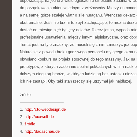
odpowiadając na jedno z wielu ogłoszeń o określone zadania w D
do porządkowania okien w jednym z wieżowców. Mierzy on pona
a na samej górze szaleje wiatr o sile huraganu. Wtenczas dekarz 
ekstremalne. Jeśli nie brzmi to zbyt zachęcająco, to można dorzu
dostać co miesiąc pięć tysięcy dolarów. Rzecz jasna, wypada mie
profesjonalne uprawnienia, między innymi alpinistyczne, oraz dob
Temat jest na tyle znaczny, że musieli się z nim zmierzyć już po
Naturalnie z powodu braku godziwego personelu myjącego okna n
obwołano konkurs na projekt stosownej do tego maszyny. Jak na ra
prototypów, z których żaden nie spełnił pokładanych w nim nadzie
dalszym ciągu są branże, w których ludzie są bez ustanku nieza
ich nie zastąpi. Oby taki stan rzeczy się utrzymał jak najdłużej.
źródło:
———————————
1.
http://ctd-webdesign.de
2.
http://cuxwolf.de
3.
źródło
4.
http://dadaschau.de