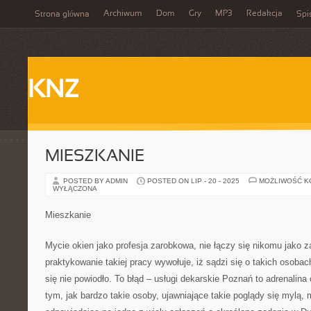
Archiwum
Dom
Gry
MP3
Redakcja
Strona główna
Spi
KNZ
MIESZKANIE
POSTED BY ADMIN
POSTED ON LIP - 20 - 2025
MOŻLIWOŚĆ 
WYŁĄCZONA
Mieszkanie
Mycie okien jako profesja zarobkowa, nie łączy się nikomu jako 
praktykowanie takiej pracy wywołuje, iż sądzi się o takich osoba
się nie powiodło. To błąd – usługi dekarskie Poznań to adrenalina
tym, jak bardzo takie osoby, ujawniające takie poglądy się mylą,