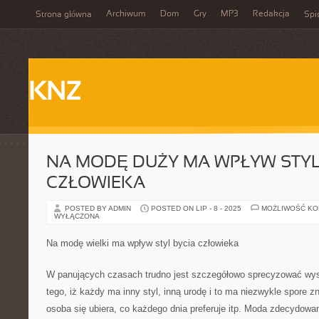
Archiwum
Dom
Gry
MP3
Redakcja
Strona główna
Spi
KNZ
NA MODĘ DUŻY MA WPŁYW STYL
CZŁOWIEKA
POSTED BY ADMIN
POSTED ON LIP - 8 - 2025
MOŻLIWOŚĆ K
WYŁĄCZONA
Na modę wielki ma wpływ styl bycia człowieka
W panujących czasach trudno jest szczegółowo sprecyzować wys
tego, iż każdy ma inny styl, inną urodę i to ma niezwykle spore 
osoba się ubiera, co każdego dnia preferuje itp. Moda zdecydowan