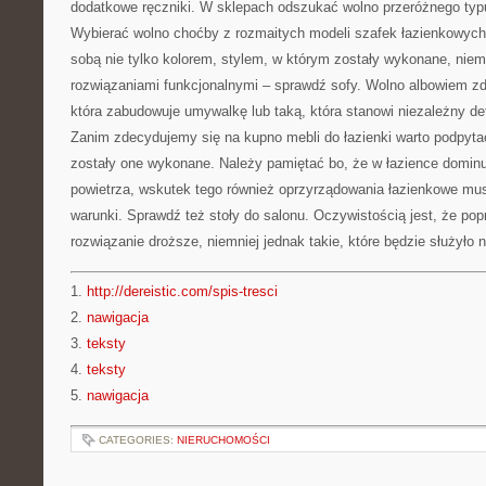
dodatkowe ręczniki. W sklepach odszukać wolno przeróżnego typ
Wybierać wolno choćby z rozmaitych modeli szafek łazienkowych
sobą nie tylko kolorem, stylem, w którym zostały wykonane, niem
rozwiązaniami funkcjonalnymi – sprawdź sofy. Wolno albowiem z
która zabudowuje umywalkę lub taką, która stanowi niezależny de
Zanim zdecydujemy się na kupno mebli do łazienki warto podpytać
zostały one wykonane. Należy pamiętać bo, że w łazience dominu
powietrza, wskutek tego również oprzyrządowania łazienkowe mus
warunki. Sprawdź też stoły do salonu. Oczywistością jest, że po
rozwiązanie droższe, niemniej jednak takie, które będzie służyło n
1.
http://dereistic.com/spis-tresci
2.
nawigacja
3.
teksty
4.
teksty
5.
nawigacja
CATEGORIES:
NIERUCHOMOŚCI