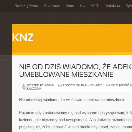
Archiwum
Dom
Gry
MP3
Redakcja
Strona główna
Spi
KNZ
NIE OD DZIŚ WIADOMO, ŻE ADE
UMEBLOWANE MIESZKANIE
POSTED BY ADMIN
POSTED ON PAŹ - 13 - 2025
MOŻLIWOŚĆ 
WYŁĄCZONA
Nie od dzisiaj wiadomo, że właściwie umeblowane mieszkanie
Pozornie gdy zastanawiamy się nad wyborem oprzyrządowań, któr
łazience, nie bierzemy pod uwagę mebli. A jakkolwiek różnorodne
przydają się, żeby schować w nich środki czystości, zapas kosm