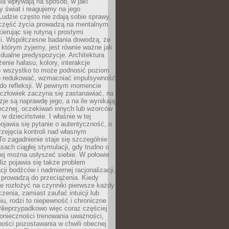
a wpływają na sposób, w jaki
y świat i reagujemy na jego
udzie często nie zdają sobie sprawy,
część życia prowadzą na mentalnym
kierując się rutyną i prostymi
i. Współczesne badania dowodzą, że
 którym żyjemy, jest równie ważne jak
dualne predyspozycje. Architektura
enie hałasu, kolory, interakcje
 wszystko to może podnosić poziom
go redukować, wzmacniać impulsywność
ć do refleksji. W pewnym momencie
człowiek zaczyna się zastanawiać, na
yzje są naprawdę jego, a na ile wynikają
łecznej, oczekiwań innych lub wzorców
w dzieciństwie. I właśnie w tej
pojawia się pytanie o autentyczność, o
zejęcia kontroli nad własnym
o zagadnienie staje się szczególnie
ach ciągłej stymulacji, gdy trudno o
rej można usłyszeć siebie. W połowie
iz pojawia się także problem
cji bodźców i nadmiernej racjonalizacji,
 prowadzą do przeciążenia. Kiedy
e rozłożyć na czynniki pierwsze każdy
czenia, zamiast zaufać intuicji lub
u, rodzi to niepewność i chroniczne
Nieprzypadkowo więc coraz częściej
onieczności trenowania uważności,
ności pozostawania w chwili obecnej