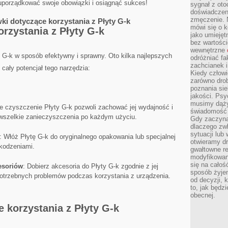
by uporządkować swoje obowiązki i osiągnąć sukces!
sygnał z oto
doświadczeni
zmęczenie. 
ki dotyczące korzystania ⁢z Płyty G-k
mówi się o k
rzystania ‍z Płyty G-k
jako umiejęt
bez wartości
wewnętrzne
y G-k w sposób efektywny i​ sprawny. Oto kilka najlepszych
odróżniać fa
zachcianek i
​ cały potencjał tego narzędzia:
Kiedy człow
zarówno drob
poznania sie
jakości. Psy
musimy dąży
e⁤ czyszczenie Płyty G-k⁤ pozwoli zachować‍ jej wydajność i
świadomość 
 wszelkie‍ zanieczyszczenia po każdym użyciu.
Gdy zaczyna
dlaczego zw
sytuacji lu
: Włóż Płytę G-k do oryginalnego opakowania‍ lub specjalnej
otwieramy dr
szkodzeniami.
gwałtowne re
modyfikowan
się na całoś
esoriów
: ⁢Dobierz akcesoria do Płyty ‍G-k zgodnie z jej
sposób żyjem
potrzebnych problemów podczas korzystania z urządzenia.
od decyzji, 
to, jak będz
obecnej.
 korzystania z‌ Płyty G-k