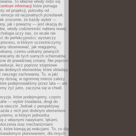
owania. To właśnie wtedy rodzi się
centrum informacji
które pomaga
kty od projekcji, potrzeby od
 emocje od racjonalnych przesłanek.
iek zrozumie, że każdy wybór —
ny, jak i poważny — jest okazją do
bie, wtedy codzienność nabiera nowej
chologia uczy nas, że wcale nie
ć do perfekcyjności; wystarczy
procesu, w którym uczestniczymy.
my obserwować, jak reagujemy,
lekamy, czemu unikamy pewnych
b wracamy do tych samych schematów,
zwi do prawdziwej zmiany. Nie poprzez
wolucje, lecz poprzez stopniowe
ie drobnych elementów, które składają
ć naszego zachowania. To, w jaki
y dzisiaj, w ogromnej mierze zależy
które podejmowaliśmy przez lata — ale
iemy żyć jutro, zaczyna się w chwili
ecyzje, które podejmujemy, często
łahe — wybór śniadania, drogi do
 na wieczór. Jednak z perspektywy
 każda z nich jest drobnym elementem
ystemu, w którym jednostka
się z własnymi nawykami, lękami,
otoczenia oraz mechanizmami
 które kierują jej reakcjami. To, co dla
t świadomym planowaniem, dla innych