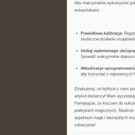
Aby maksymalnie ⁣wykorzystać⁤ poten
wskazówkami:
Prawidłowa kalibracja
: Regul
skuteczne‍ działanie urządzenia
Unikaj nadmiernego obciąża
Sprawdź maksymalne dopuszczal
Aktualizacje oprogramowani
aby korzystać z najnowszych fu
Dziękujemy, że byliście z nami pod
artykuł dostarczył Wam ​wyczerpują
Pamiętajcie, że kluczem do sukces
praktykach magicznych. Śledźcie n
‍aspektach ⁢magii i niezwykłych‍ m
zobaczenia!