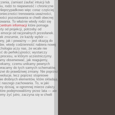
czenia, zamiast zaufać intuicji lub
u, rodzi to niepewność i chroniczne
Nieprzypadkowo więc coraz częściej
onieczności trenowania uważności,
ności pozostawania w chwili obecnej
owania. To właśnie wtedy rodzi się
centrum informacji
które pomaga
kty od projekcji, potrzeby od
 emocje od racjonalnych przesłanek.
iek zrozumie, że każdy wybór —
ny, jak i poważny — jest okazją do
bie, wtedy codzienność nabiera nowej
chologia uczy nas, że wcale nie
ć do perfekcyjności; wystarczy
procesu, w którym uczestniczymy.
my obserwować, jak reagujemy,
lekamy, czemu unikamy pewnych
b wracamy do tych samych schematów,
zwi do prawdziwej zmiany. Nie poprzez
wolucje, lecz poprzez stopniowe
ie drobnych elementów, które składają
ć naszego zachowania. To, w jaki
y dzisiaj, w ogromnej mierze zależy
które podejmowaliśmy przez lata — ale
iemy żyć jutro, zaczyna się w chwili