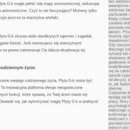
bez wartości
yta G-k⁢ mogła pełnić rolę mapy astronomicznej, wskazując
wewnętrzne
odróżniać fa
nia astronomiczne. Czyż to nie ​fascynujące? Możemy tylko
zachcianek i
ryje jeszcze ta starożytna artefakt.
Kiedy człow
zarówno drob
poznania sie
jakości. Psy
łyta G-k​ skrywa‍ wiele nieodkrytych tajemnic i zagadek,
musimy dąży
świadomość 
nie historii. Jeśli‌ interesujesz się​ starożytnymi
Gdy zaczyna
dlaczego zw
to na pewno zainteresuje Cię dalsza eksploracja tej
sytuacji lu
otwieramy dr
gwałtowne re
modyfikowan
 codziennym‍ życiu
się na całoś
sposób żyjem
od decyzji, 
cenie swojego codziennego życia, Płyta⁢ G-k⁣ może ⁢być
to, jak będz
. Ta innowacyjna platforma oferuje nieograniczone
obecnej.
Codzienne d
ych funkcji, które sprawią, ⁣że⁤ Twój dzień stanie się
wydają się b
 Dowiedz się, ​jak​ wykorzystać magię Płyty‌ G-k w praktyce!
pracy, filmu
psychologii
większego s
konfrontuje 
bodźcami z 
poznawczymi,
jednych jes