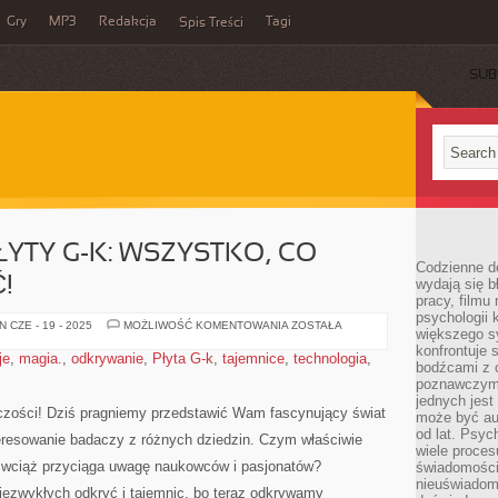
Gry
MP3
Redakcja
Tagi
Spis Treści
SUB
ŁYTY G-K: WSZYSTKO, CO
Codzienne d
!
wydają się b
pracy, filmu
psychologii
ODKRYJ
 CZE - 19 - 2025
MOŻLIWOŚĆ KOMENTOWANIA
ZOSTAŁA
większego s
MAGIĘ
PŁYTY
konfrontuje 
je
,
magia.
,
odkrywanie
,
Płyta G-k
,
tajemnice
,
technologia
,
G-
bodźcami z 
K:
poznawczymi,
WSZYSTKO,
CO
jednych jes
MUSISZ
niczości! Dziś pragniemy przedstawić Wam fascynujący świat
może być a
WIEDZIEĆ!
od lat. Psyc
interesowanie badaczy z różnych dziedzin. Czym właściwie
wiele proce
go ⁢wciąż przyciąga⁣ uwagę ​naukowców i pasjonatów?
świadomości
nieuświadom
niezwykłych odkryć i ‌tajemnic, bo‍ teraz odkrywamy