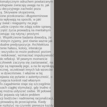
utomatycznym odruchem powtarzanym
hologowie zwracają uwagę na to, jak
su decyzyjnego zachodzi poza
ą. Skrywane skojarzenia,
ione przekonania i długoterminowe
a wpływają na sposób, w jaki
y świat i reagujemy na jego
udzie często nie zdają sobie sprawy,
część życia prowadzą na mentalnym
kierując się rutyną i prostymi
i. Współczesne badania dowodzą, że
 którym żyjemy, jest równie ważne jak
dualne predyspozycje. Architektura
enie hałasu, kolory, interakcje
 wszystko to może podnosić poziom
go redukować, wzmacniać impulsywność
ć do refleksji. W pewnym momencie
człowiek zaczyna się zastanawiać, na
yzje są naprawdę jego, a na ile wynikają
łecznej, oczekiwań innych lub wzorców
w dzieciństwie. I właśnie w tej
pojawia się pytanie o autentyczność, o
zejęcia kontroli nad własnym
o zagadnienie staje się szczególnie
ach ciągłej stymulacji, gdy trudno o
rej można usłyszeć siebie. W połowie
iz pojawia się także problem
cji bodźców i nadmiernej racjonalizacji,
 prowadzą do przeciążenia. Kiedy
e rozłożyć na czynniki pierwsze każdy