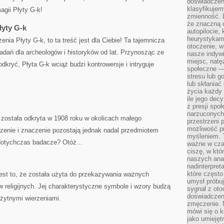
doświadczeni
klasyfikujem
gii Płyty ⁢G-k!
zmienność. L
że znaczną 
łyty G-k
autopilocie, 
heurystykam
enia Płyty​ G-k, to ta⁤ treść jest ‌dla Ciebie! Ta ‌tajemnicza
otoczenie, w
badań dla archeologów ‌i historyków od⁢ lat. Przynosząc ⁤ze
nasze indywi
miejsc, natęż
dkryć, Płyta G-k ​wciąż budzi kontrowersje i intryguje
społeczne —
stresu lub 
lub skłania
życia każdy 
ile jego dec
z presji spo
narzuconych 
ostała odkryta w⁣ 1908​ roku⁢ w okolicach małego
przestrzeni 
możliwość pr
zenie ⁤i znaczenie pozostają‌ jednak nadal przedmiotem
myśleniem. T
ię dotychczas⁤ badacze? Otóż…
ważne w czas
ciszę, w któ
naszych anal
nadinterpreta
które często
est to, ‌że ‌została użyta ⁤do ⁣przekazywania ważnych
umysł próbuj
w ⁢religijnych. Jej ⁤charakterystyczne ⁤symbole ‍i wzory budzą
sygnał z oto
doświadczeni
ożytnymi wierzeniami.
zmęczenie. 
mówi się o k
jako umiejęt