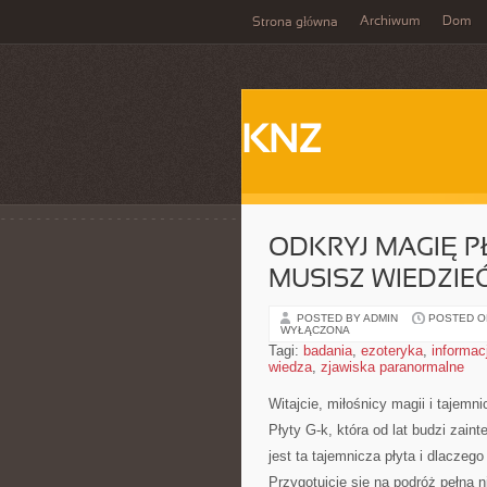
Archiwum
Dom
Strona główna
KNZ
ODKRYJ MAGIĘ P
MUSISZ WIEDZIEĆ
POSTED BY ADMIN
POSTED ON
WYŁĄCZONA
Tagi:
badania
,
ezoteryka
,
informac
wiedza
,
zjawiska paranormalne
Witajcie, miłośnicy magii i tajem
Płyty ‍G-k, która od lat budzi za
jest ta tajemnicza płyta​ i dlacze
Przygotujcie się ⁤na podróż pełną 