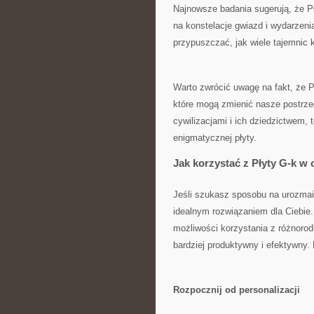
Najnowsze badania sugerują, że Pł
na ⁤konstelacje gwiazd⁣ i ‌wydarze
przypuszczać, jak wiele tajemnic k
Warto zwrócić uwagę na fakt, że⁤ P
⁢które mogą ‍zmienić nasze postrzega
cywilizacjami i ich dziedzictwem, 
enigmatycznej płyty.
Jak korzystać ‌z Płyty G-k ⁢w
Jeśli szukasz ‍sposobu na urozmai
idealnym ⁤rozwiązaniem dla Ciebie
możliwości korzystania z‍ różnorodn
bardziej produktywny i ​efektywny.
Rozpocznij‍ od personalizacji