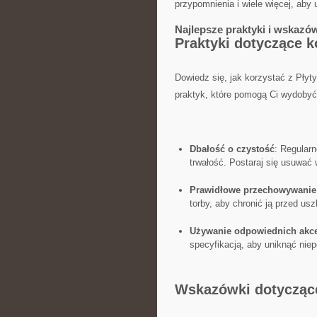
przypomnienia ‌i wiele ‌więcej, a
Najlepsze praktyki i‌ wskazów
Praktyki dotyczące ko
Dowiedz się, jak korzystać z‍ Płyt
praktyk, ⁢które ‌pomogą ​Ci ‌wydobyć
Dbałość o czystość
: Regularn
trwałość. Postaraj się usuwać
Prawidłowe przechowywanie
torby, aby⁤ chronić ⁤ją przed u
Używanie⁣ odpowiednich akc
specyfikacją, aby uniknąć nie
Wskazówki ​dotyczące