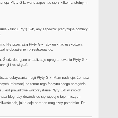
cjał‍ Płyty G-k,​ warto zapoznać się z⁢ kilkoma ‌istotnymi ​
arnie kalibruj Płytę G-k, aby zapewnić precyzyjne pomiary i⁤
.
nia
: Nie przeciążaj Płyty‌ G-k, aby uniknąć uszkodzeń. ​
ne obciążenie⁤ i przestrzegaj go.
a
: Śledź dostępne aktualizacje oprogramowania⁢ Płyty G-k,
nkcji i rozwiązań.
czas odkrywania magii ‌Płyty ⁢G-k! ‌Mam nadzieję,⁢ że‍ nasz
cych informacji na temat ‍tego ⁢fascynującego narzędzia.
u jest prawidłowe⁤ wykorzystanie​ Płyty G-k w⁢ swoich
asz blog,‍ aby dowiedzieć się więcej o tajemniczych
ożliwościach, jakie daje nam ten‍ magiczny przedmiot. Do