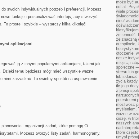
może być a
od lat. Psyc
 do swoich​ indywidualnych ⁤potrzeb i preferencji. Możesz
wiele proce
świadomości
nowe funkcje ‍i personalizować interfejs, aby ​stworzyć
nieuświadom
‌ To proste i szybkie‌ – wystarczy kilka kliknięć!
doświadczeni
klasyfikujem
zmienność. L
że znaczną 
nymi⁤ aplikacjami
autopilocie, 
heurystykam
otoczenie, w
nasze indywi
miejsc, natęż
tegrować ją z innymi popularnymi aplikacjami, takimi jak
społeczne —
k. ‌Dzięki temu⁤ będziesz mógł mieć wszystkie ‌ważne⁤
stresu lub 
lub skłania
two nimi‌ zarządzać. To ​świetny‌ sposób⁤ na usprawnienie‌
życia każdy 
ile jego dec
z presji spo
narzuconych 
przestrzeni 
możliwość pr
a
myśleniem. T
ważne w czas
ciszę, w któ
naszych anal
o⁤ planowania i organizacji zadań, które​ pomogą Ci
nadinterpreta
które często
riorytetami. Możesz tworzyć⁤ listy zadań, harmonogramy,
umysł próbuj