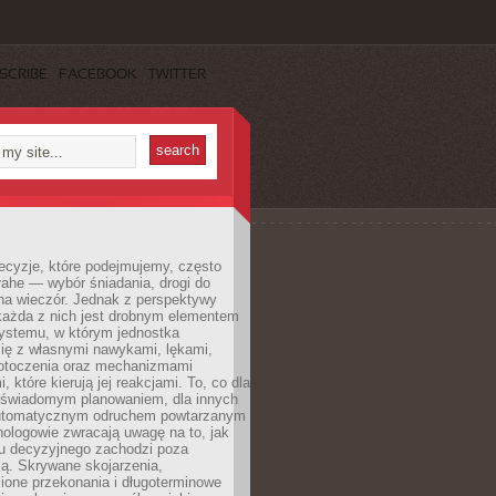
SCRIBE
FACEBOOK
TWITTER
ecyzje, które podejmujemy, często
łahe — wybór śniadania, drogi do
 na wieczór. Jednak z perspektywy
 każda z nich jest drobnym elementem
ystemu, w którym jednostka
się z własnymi nawykami, lękami,
otoczenia oraz mechanizmami
 które kierują jej reakcjami. To, co dla
t świadomym planowaniem, dla innych
utomatycznym odruchem powtarzanym
hologowie zwracają uwagę na to, jak
su decyzyjnego zachodzi poza
ą. Skrywane skojarzenia,
ione przekonania i długoterminowe