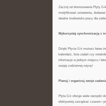
Zacznij⁤ od dostosowania Płyty G-k
modyfikować​ ustawienia, dodawać ‌
idealne środowisko pracy dla siebie.
Wykorzystaj synchronizację z in
Dzięki​ Płycie G-k możesz łatwo in
kalendarz, lista ‍zadań czy notatni
informacje​ w​ jednym miejscu‌ i ‌ła
swojej codziennej ‌rutyny!
Planuj i organizuj ​swoje zadani
Płyta⁤ G-k oferuje wiele narzędzi d
efektywniej zarządzać czasem i ⁢p