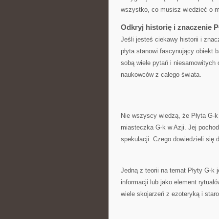
wszystko, co​ musisz wiedzieć‌ o ma
Odkryj historię i​ znaczenie P
Jeśli jesteś ciekawy historii i znacz
płyta‍ stanowi fascynujący ⁣obiekt 
sobą wiele pytań i⁢ niesamowitych o
naukowców​ z⁢ całego ⁢świata.
Nie wszyscy wiedzą, że Płyta G-k z
miasteczka G-k w ⁢Azji. Jej pochod
⁣spekulacji. Czego ​dowiedzieli s
Jedną z teorii na temat Płyty G-k j
informacji lub ⁤jako element rytuałó
wiele skojarzeń z ezoteryką i star