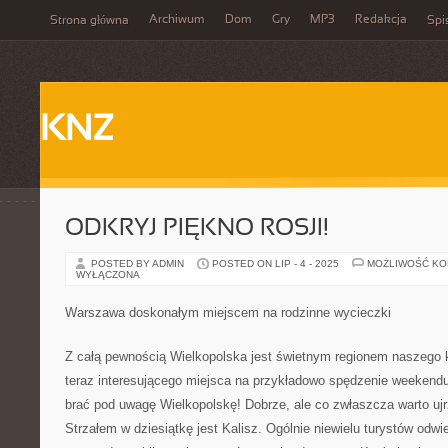
Archiwum
Dom
Gry
MP3
Redakcja
Strona główna
Spi
KNZ
ODKRYJ PIĘKNO ROSJI!
POSTED BY ADMIN
POSTED ON LIP - 4 - 2025
MOŻLIWOŚĆ K
WYŁĄCZONA
Warszawa doskonałym miejscem na rodzinne wycieczki
Z całą pewnością Wielkopolska jest świetnym regionem naszego kr
teraz interesującego miejsca na przykładowo spędzenie weekendu,
brać pod uwagę Wielkopolskę! Dobrze, ale co zwłaszcza warto uj
Strzałem w dziesiątkę jest Kalisz. Ogólnie niewielu turystów odwi