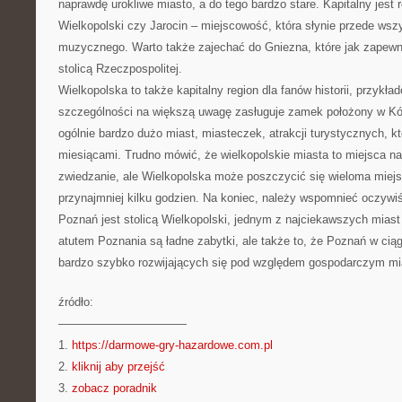
naprawdę urokliwe miasto, a do tego bardzo stare. Kapitalny jest
Wielkopolski czy Jarocin – miejscowość, która słynie przede wszy
muzycznego. Warto także zajechać do Gniezna, które jak zapewne
stolicą Rzeczpospolitej.
Wielkopolska to także kapitalny region dla fanów historii, przyk
szczególności na większą uwagę zasługuje zamek położony w Kór
ogólnie bardzo dużo miast, miasteczek, atrakcji turystycznych, 
miesiącami. Trudno mówić, że wielkopolskie miasta to miejsca na
zwiedzanie, ale Wielkopolska może poszczycić się wieloma miejs
przynajmniej kilku godzien. Na koniec, należy wspomnieć oczywi
Poznań jest stolicą Wielkopolski, jednym z najciekawszych mias
atutem Poznania są ładne zabytki, ale także to, że Poznań w ciąg
bardzo szybko rozwijających się pod względem gospodarczym mi
źródło:
———————————
1.
https://darmowe-gry-hazardowe.com.pl
2.
kliknij aby przejść
3.
zobacz poradnik