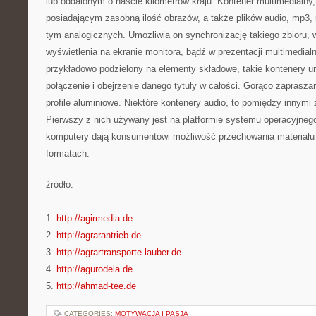
lub oddalonym o naście kilometrów kraju. Kontener multimedialny
posiadającym zasobną ilość obrazów, a także plików audio, mp3, 
tym analogicznych. Umożliwia on synchronizację takiego zbioru, 
wyświetlenia na ekranie monitora, bądź w prezentacji multimedialnej
przykładowo podzielony na elementy składowe, takie kontenery u
połączenie i obejrzenie danego tytuły w całości. Gorąco zaprasza
profile aluminiowe. Niektóre kontenery audio, to pomiędzy innym
Pierwszy z nich używany jest na platformie systemu operacyjnego
komputery dają konsumentowi możliwość przechowania materiału 
formatach.
źródło:
———————————
1.
http://agirmedia.de
2.
http://agrarantrieb.de
3.
http://agrartransporte-lauber.de
4.
http://agurodela.de
5.
http://ahmad-tee.de
CATEGORIES:
MOTYWACJA I PASJA