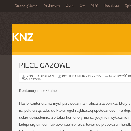
Archiwum
Dom
Gry
MP3
Redakcja
Strona główna
Spi
KNZ
PIECE GAZOWE
POSTED BY ADMIN
POSTED ON LIP - 12 - 2025
MOŻLIWOŚĆ 
WYŁĄCZONA
Kontenery mieszkalne
Hasło kontenera na myśl przywodzi nam obraz zasobnika, który zn
na polu u sąsiada, do której ogół najbliższej społeczności ma doj
sobie uświadomić, że takie kontenery nie są jedynie i wyłącznie m
ładuje się śmieci, lub ewentualnie jakiś towar do przewozu i hand