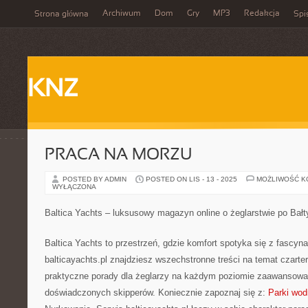
Archiwum
Dom
Gry
MP3
Redakcja
Strona główna
Spi
KNZ
PRACA NA MORZU
POSTED BY ADMIN
POSTED ON LIS - 13 - 2025
MOŻLIWOŚĆ 
WYŁĄCZONA
Baltica Yachts – luksusowy magazyn online o żeglarstwie po Bałt
Baltica Yachts to przestrzeń, gdzie komfort spotyka się z fascyn
balticayachts.pl znajdziesz wszechstronne treści na temat czarter
praktyczne porady dla żeglarzy na każdym poziomie zaawansowa
doświadczonych skipperów. Koniecznie zapoznaj się z:
Parki wod