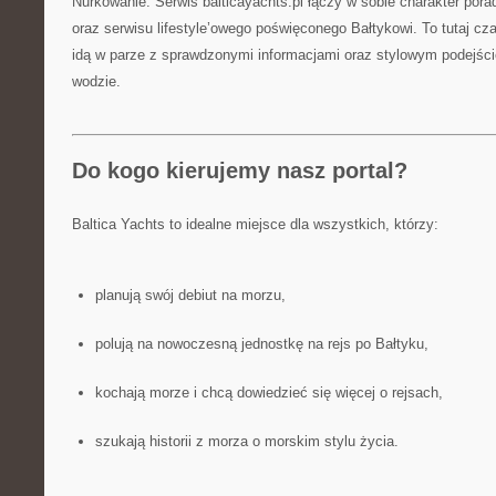
Nurkowanie. Serwis balticayachts.pl łączy w sobie charakter por
oraz serwisu lifestyle’owego poświęconego Bałtykowi. To tutaj c
idą w parze z sprawdzonymi informacjami oraz stylowym podejś
wodzie.
Do kogo kierujemy nasz portal?
Baltica Yachts to idealne miejsce dla wszystkich, którzy:
planują swój debiut na morzu,
polują na nowoczesną jednostkę na rejs po Bałtyku,
kochają morze i chcą dowiedzieć się więcej o rejsach,
szukają historii z morza o morskim stylu życia.