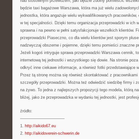
nad stosownym przewozem, jaki będzie zdolny pomieścić wszelki
będzie taxi bagażowe Warszawa, która ma już wielu zadowolonyc
jednostka, która angażuje wielu wykwalifikowanych pracowników
w tej specjalności. Dzięki temu organizacja przeprowadzki w ich w
sprawna i na pewno w pełni satysfakcjonuje wszelkich klientów. Fi
przeprowadzki Piaseczno, co dla wielu klientów jest sporym plus
nadzwyczaj obszerne i pojemne, dzięki temu pomieści znaczne p
Jeżeli kogoś intryguje sprawa przeprowadzki Warszawa cennik, t
internetową tej jednostki i wszystkiego się dowie. Na stronie poz
odkryć inne ciekawe informacje, a również fotki przedstawiające
Przez tą stronę można się również skontaktować z pracownikami 
szczegóły przeprowadzki. Można też odwiedzić siedzibę firmy i 
na żywo. To jedna z najlepszych propozycji tego modela, którą na
bliżej, jako że przeprowadzka w wydaniu tej jednostki, jest profes
źródło:
———————————
1.
http://aikido67.eu
2.
http://aikidoverein-schwerin.de