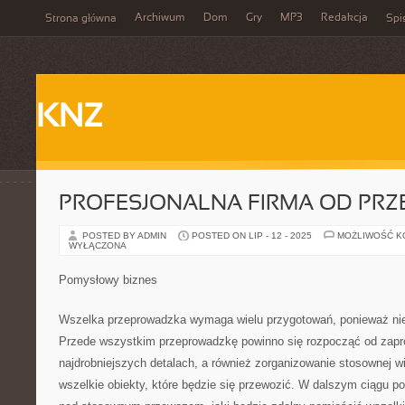
Archiwum
Dom
Gry
MP3
Redakcja
Strona główna
Spi
KNZ
PROFESJONALNA FIRMA OD PR
POSTED BY ADMIN
POSTED ON LIP - 12 - 2025
MOŻLIWOŚĆ 
WYŁĄCZONA
Pomysłowy biznes
Wszelka przeprowadzka wymaga wielu przygotowań, ponieważ nie j
Przede wszystkim przeprowadzkę powinno się rozpocząć od zapr
najdrobniejszych detalach, a również zorganizowanie stosownej 
wszelkie obiekty, które będzie się przewozić. W dalszym ciągu p