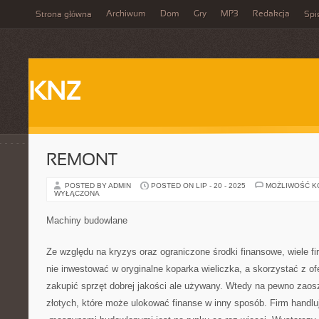
Archiwum
Dom
Gry
MP3
Redakcja
Strona główna
Spi
KNZ
REMONT
POSTED BY ADMIN
POSTED ON LIP - 20 - 2025
MOŻLIWOŚĆ 
WYŁĄCZONA
Machiny budowlane
Ze względu na kryzys oraz ograniczone środki finansowe, wiele f
nie inwestować w oryginalne koparka wieliczka, a skorzystać z ofe
zakupić sprzęt dobrej jakości ale używany. Wtedy na pewno zaos
złotych, które może ulokować finanse w inny sposób. Firm hand