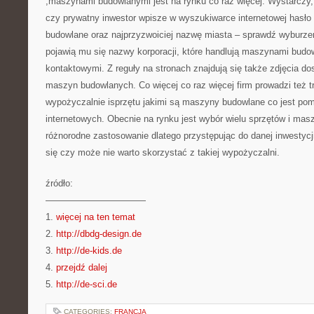
,maszynami budowlanymi jest na rynku co raz więcej. Wystarczy
czy prywatny inwestor wpisze w wyszukiwarce internetowej hasł
budowlane oraz najprzyzwoiciej nazwę miasta – sprawdź wyburze
pojawią mu się nazwy korporacji, które handlują maszynami budo
kontaktowymi. Z reguły na stronach znajdują się także zdjęcia do
maszyn budowlanych. Co więcej co raz więcej firm prowadzi też t
wypożyczalnie isprzętu jakimi są maszyny budowlane co jest pom
internetowych. Obecnie na rynku jest wybór wielu sprzętów i mas
różnorodne zastosowanie dlatego przystępując do danej inwestycj
się czy może nie warto skorzystać z takiej wypożyczalni.
źródło:
———————————
1.
więcej na ten temat
2.
http://dbdg-design.de
3.
http://de-kids.de
4.
przejdź dalej
5.
http://de-sci.de
CATEGORIES:
FRANCJA