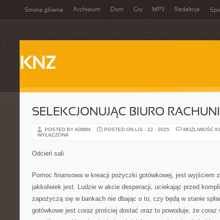
Archiwum
Dom
Gry
MP3
Redakcja
Strona główna
Spi
KNZ
SELEKCJONUJĄC BIURO RACHU
POSTED BY ADMIN
POSTED ON LIS - 22 - 2025
MOŻLIWOŚĆ 
WYŁĄCZONA
Odcień sali
Pomoc finansowa w kreacji pożyczki gotówkowej, jest wyjściem z
jakkolwiek jest. Ludzie w akcie desperacji, uciekając przed komp
zapożyczą się w bankach nie dbając o to, czy będą w stanie spła
gotówkowe jest coraz prościej dostać oraz to powoduje, że coraz 