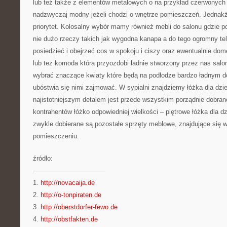
lub też także z elementów metalowych o na przykład czerwonych k
nadzwyczaj modny jeżeli chodzi o wnętrze pomieszczeń. Jednakże
priorytet. Kolosalny wybór mamy również mebli do salonu gdzie 
nie dużo rzeczy takich jak wygodna kanapa a do tego ogromny tel
posiedzieć i obejrzeć cos w spokoju i ciszy oraz ewentualnie dom
lub też komoda która przyozdobi ładnie stworzony przez nas salo
wybrać znaczące kwiaty które będą na podłodze bardzo ładnym do
ubóstwia się nimi zajmować. W sypialni znajdziemy łóżka dla dzi
najistotniejszym detalem jest przede wszystkim porządnie dobra
kontrahentów łóżko odpowiedniej wielkości – piętrowe łóżka dla d
zwykle dobierane są pozostałe sprzęty meblowe, znajdujące się 
pomieszczeniu.
źródło:
———————————
1.
http://novacaija.de
2.
http://o-tonpiraten.de
3.
http://oberstdorfer-fewo.de
4.
http://obstfakten.de