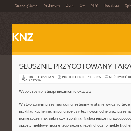
Archiwum
Dom
Gry
MP3
Redakcja
Strona główna
Spi
KNZ
SŁUSZNIE PRZYGOTOWANY TAR
POSTED BY ADMIN
POSTED ON SIE - 11 - 2025
MOŻLIWOŚĆ 
WYŁĄCZONA
Współcześnie istnieje niezmiernie okazała
W stworzonym przez nas domu jesteśmy w stanie wyróżnić takie 
przykład kuchenne, imponujące czy też nowomodne oraz przezna
pomieszczeń jak salon czy sypialnia. Najładniejsze i prawdopodob
sprzęty meblowe modne tego sezonu jeżeli chodzi o meble kuchen