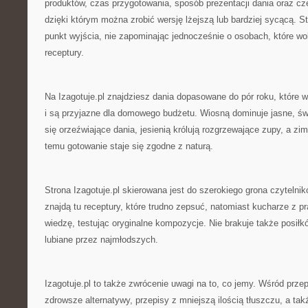
produktów, czas przygotowania, sposób prezentacji dania oraz c
dzięki którym można zrobić wersję lżejszą lub bardziej sycącą. St
punkt wyjścia, nie zapominając jednocześnie o osobach, które wo
receptury.
Na Izagotuje.pl znajdziesz dania dopasowane do pór roku, które 
i są przyjazne dla domowego budżetu. Wiosną dominuje jasne, świ
się orzeźwiające dania, jesienią królują rozgrzewające zupy, a zi
temu gotowanie staje się zgodne z naturą.
Strona Izagotuje.pl skierowana jest do szerokiego grona czyteln
znajdą tu receptury, które trudno zepsuć, natomiast kucharze z 
wiedzę, testując oryginalne kompozycje. Nie brakuje także posiłkó
lubiane przez najmłodszych.
Izagotuje.pl to także zwrócenie uwagi na to, co jemy. Wśród przepi
zdrowsze alternatywy, przepisy z mniejszą ilością tłuszczu, a takż