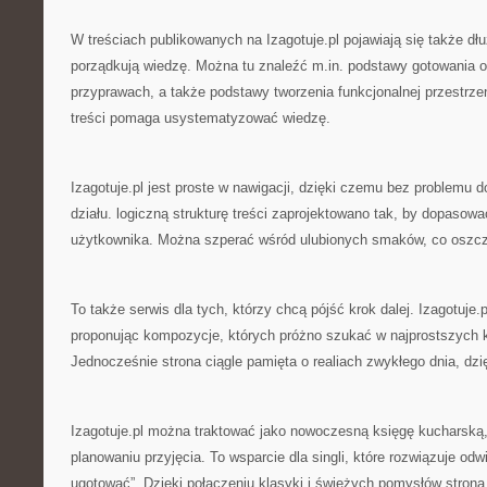
W treściach publikowanych na Izagotuje.pl pojawiają się także dłu
porządkują wiedzę. Można tu znaleźć m.in. podstawy gotowania od
przyprawach, a także podstawy tworzenia funkcjonalnej przestrze
treści pomaga usystematyzować wiedzę.
Izagotuje.pl jest proste w nawigacji, dzięki czemu bez problemu d
działu. logiczną strukturę treści zaprojektowano tak, by dopasow
użytkownika. Można szperać wśród ulubionych smaków, co oszc
To także serwis dla tych, którzy chcą pójść krok dalej. Izagotuje.
proponując kompozycje, których próżno szukać w najprostszych 
Jednocześnie strona ciągle pamięta o realiach zwykłego dnia, dzi
Izagotuje.pl można traktować jako nowoczesną księgę kucharską, 
planowaniu przyjęcia. To wsparcie dla singli, które rozwiązuje od
ugotować”. Dzięki połączeniu klasyki i świeżych pomysłów strona 