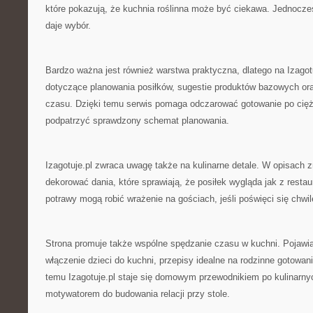
które pokazują, że kuchnia roślinna może być ciekawa. Jednocześ
daje wybór.
Bardzo ważna jest również warstwa praktyczna, dlatego na Izagotu
dotyczące planowania posiłków, sugestie produktów bazowych ora
czasu. Dzięki temu serwis pomaga odczarować gotowanie po cię
podpatrzyć sprawdzony schemat planowania.
Izagotuje.pl zwraca uwagę także na kulinarne detale. W opisach 
dekorować dania, które sprawiają, że posiłek wygląda jak z resta
potrawy mogą robić wrażenie na gościach, jeśli poświęci się chwil
Strona promuje także wspólne spędzanie czasu w kuchni. Pojawia
włączenie dzieci do kuchni, przepisy idealne na rodzinne gotowan
temu Izagotuje.pl staje się domowym przewodnikiem po kulinarnyc
motywatorem do budowania relacji przy stole.