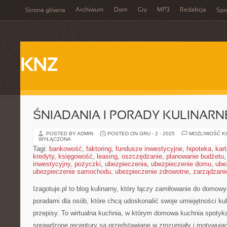
Archiwum
Dom
Gry
MP3
Redakcja
Strona główna
Spi
KNZ
ŚNIADANIA I PORADY KULINARN
POSTED BY ADMIN
POSTED ON GRU - 2 - 2025
MOŻLIWOŚĆ 
WYŁĄCZONA
Tagi:
bankowość
,
faktoring
,
fundusze inwestycyjne
,
hipoteka
,
kar
kredyty
,
księgowość
,
leasing
,
oszczędzanie
,
planowanie budżetu
inwestycyjny
,
pożyczki
,
ubezpieczenia
,
ubezpieczenie domu
,
ube
ubezpieczenie samochodu
,
ubezpieczenie zdrowotne
,
zarządzani
Izagotuje.pl to blog kulinarny, który łączy zamiłowanie do domo
poradami dla osób, które chcą udoskonalić swoje umiejętności kul
przepisy. To wirtualna kuchnia, w którym domowa kuchnia spotyka 
sprawdzone receptury są przedstawiane w zrozumiały i motywują