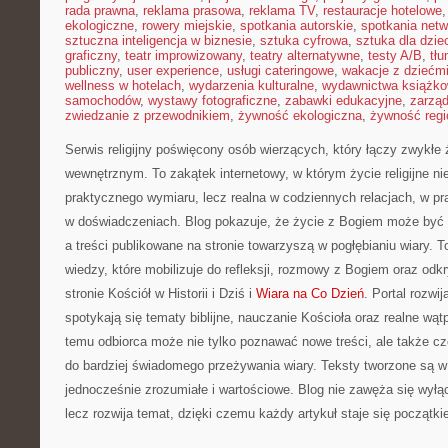
rada prawna
,
reklama prasowa
,
reklama TV
,
restauracje hotelowe
ekologiczne
,
rowery miejskie
,
spotkania autorskie
,
spotkania net
sztuczna inteligencja w biznesie
,
sztuka cyfrowa
,
sztuka dla dzie
graficzny
,
teatr improwizowany
,
teatry alternatywne
,
testy A/B
,
tł
publiczny
,
user experience
,
usługi cateringowe
,
wakacje z dziećm
wellness w hotelach
,
wydarzenia kulturalne
,
wydawnictwa książk
samochodów
,
wystawy fotograficzne
,
zabawki edukacyjne
,
zarzą
zwiedzanie z przewodnikiem
,
żywność ekologiczna
,
żywność regi
Serwis religijny poświęcony osób wierzących, który łączy zwykłe
wewnętrznym. To zakątek internetowy, w którym życie religijne ni
praktycznego wymiaru, lecz realna w codziennych relacjach, w pr
w doświadczeniach. Blog pokazuje, że życie z Bogiem może być 
a treści publikowane na stronie towarzyszą w pogłębianiu wiary.
wiedzy, które mobilizuje do refleksji, rozmowy z Bogiem oraz od
stronie Kościół w Historii i Dziś i
Wiara na Co Dzień
. Portal rozwij
spotykają się tematy biblijne, nauczanie Kościoła oraz realne wątp
temu odbiorca może nie tylko poznawać nowe treści, ale także cz
do bardziej świadomego przeżywania wiary. Teksty tworzone są w
jednocześnie zrozumiałe i wartościowe. Blog nie zawęża się wyłą
lecz rozwija temat, dzięki czemu każdy artykuł staje się początk