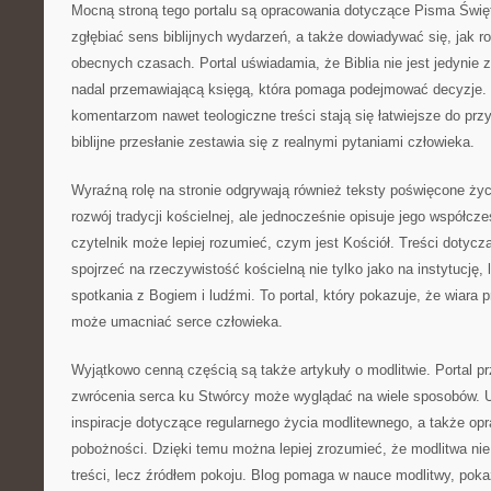
Mocną stroną tego portalu są opracowania dotyczące Pisma Świę
zgłębiać sens biblijnych wydarzeń, a także dowiadywać się, jak r
obecnych czasach. Portal uświadamia, że Biblia nie jest jedynie
nadal przemawiającą księgą, która pomaga podejmować decyzje. 
komentarzom nawet teologiczne treści stają się łatwiejsze do przy
biblijne przesłanie zestawia się z realnymi pytaniami człowieka.
Wyraźną rolę na stronie odgrywają również teksty poświęcone życ
rozwój tradycji kościelnej, ale jednocześnie opisuje jego współcz
czytelnik może lepiej rozumieć, czym jest Kościół. Treści dotycząc
spojrzeć na rzeczywistość kościelną nie tylko jako na instytucję,
spotkania z Bogiem i ludźmi. To portal, który pokazuje, że wiara
może umacniać serce człowieka.
Wyjątkowo cenną częścią są także artykuły o modlitwie. Portal p
zwrócenia serca ku Stwórcy może wyglądać na wiele sposobów. U
inspiracje dotyczące regularnego życia modlitewnego, a także op
pobożności. Dzięki temu można lepiej zrozumieć, że modlitwa ni
treści, lecz źródłem pokoju. Blog pomaga w nauce modlitwy, poka