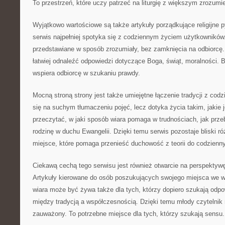
To przestrzeń, które uczy patrzeć na liturgię z większym zrozumi
Wyjątkowo wartościowe są także artykuły porządkujące religijne py
serwis najpełniej spotyka się z codziennym życiem użytkowników.
przedstawiane w sposób zrozumiały, bez zamknięcia na odbiorcę.
łatwiej odnaleźć odpowiedzi dotyczące Boga, świąt, moralności. 
wspiera odbiorcę w szukaniu prawdy.
Mocną stroną strony jest także umiejętne łączenie tradycji z codz
się na suchym tłumaczeniu pojęć, lecz dotyka życia takim, jakie 
przeczytać, w jaki sposób wiara pomaga w trudnościach, jak prz
rodzinę w duchu Ewangelii. Dzięki temu serwis pozostaje bliski r
miejsce, które pomaga przenieść duchowość z teorii do codzienny
Ciekawą cechą tego serwisu jest również otwarcie na perspektyw
Artykuły kierowane do osób poszukujących swojego miejsca we w
wiara może być żywa także dla tych, którzy dopiero szukają odpo
między tradycją a współczesnością. Dzięki temu młody czytelnik
zauważony. To potrzebne miejsce dla tych, którzy szukają sensu.