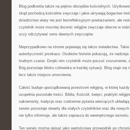
Blog podkreśla także na piękno obrzędów kościelnych. Użytkowni
skąd pochodzą kościelne zwyczaje i jakie ukrywają bogactwo treśc
dziedzictwo wiary nie jest bezrefleksyjnym powtarzaniem, ale no
czytelnik może mocniej docenić religijne zwyczaje obecne w rodzini
uczy odczytywać sens dawnych zwyczajów.
Nieprzypadkowo na stronie pojawiają się także świadectwa. Takie
autentyczność przekazu. Osobiste historie pokazują, że nadziej
trudnym czasie. Dzięki nim czytelnik może poczuć zrozumienie, a
Bóg pozostaje blisko człowieka w każdej sytuacji. Blog staje się n
lecz także miejsce umocnienia.
Całość buduje uporządkowaną przestrzeń religijną, w której każd
uzupełnia pozostałe treści. Biblia, Kościół, święci, praktyki religijne
sakramenty, tradycje oraz codzienne pytania wierzących układają
serwis pozostaje otwarty dla stałych czytelników oraz dla nowych 
nie tylko informuje, ale także zaprasza do wewnętrznego wzrostu.
Ten serwis można opisać jako wartościowy przewodnik po chrześc