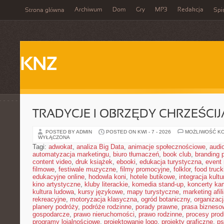
Archiwum
Dom
Gry
MP3
Redakcja
Strona główna
Spi
KNZ
TRADYCJE I OBRZĘDY CHRZEŚCIJ
POSTED BY ADMIN
POSTED ON KWI - 7 - 2026
MOŻLIWOŚĆ K
WYŁĄCZONA
Tagi:
adwokat
,
analiza Big Data
,
animacje społecznościowe
,
audi
automatyzacja marketingu
,
biuro tłumaczeń
,
book club
,
branding 
content video
,
druk książek
,
ebooki
,
edukacja turystyczna
,
event
filmowe
,
festiwale muzyczne
,
filmy promocyjne
,
folklor
,
food truck
edukacyjne online
,
hodowla koni
,
hotele butikowe
,
integracja kult
kino artystyczne
,
kluby literackie
,
komedia stand-up
,
koncerty ka
kultura ludowa
,
kursy językowe
,
mapy turystyczne
,
marketing afil
rekreacyjne
,
motoryzacja klasyczna
,
ogród botaniczny
,
organizac
planery podróży
,
podróże rodzinne
,
porady prawne
,
prasa bizneso
gospodarcze
,
prawo nieruchomości
,
prawo rodzinne
,
procesy prod
programy lojalnościowe
,
projektowanie logo
,
projekty graficzne
,
ps