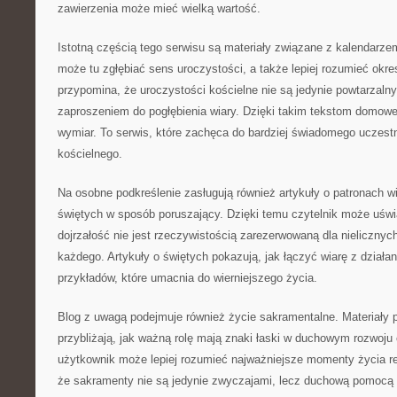
zawierzenia może mieć wielką wartość.
Istotną częścią tego serwisu są materiały związane z kalendarz
może tu zgłębiać sens uroczystości, a także lepiej rozumieć okresy
przypomina, że uroczystości kościelne nie są jedynie powtarzaln
zaproszeniem do pogłębienia wiary. Dzięki takim tekstom domow
wymiar. To serwis, które zachęca do bardziej świadomego uczestn
kościelnego.
Na osobne podkreślenie zasługują również artykuły o patronach wia
świętych w sposób poruszający. Dzięki temu czytelnik może uśw
dojrzałość nie jest rzeczywistością zarezerwowaną dla nielicznych
każdego. Artykuły o świętych pokazują, jak łączyć wiarę z działa
przykładów, które umacnia do wierniejszego życia.
Blog z uwagą podejmuje również życie sakramentalne. Materiały p
przybliżają, jak ważną rolę mają znaki łaski w duchowym rozwoju
użytkownik może lepiej rozumieć najważniejsze momenty życia rel
że sakramenty nie są jedynie zwyczajami, lecz duchową pomocą n