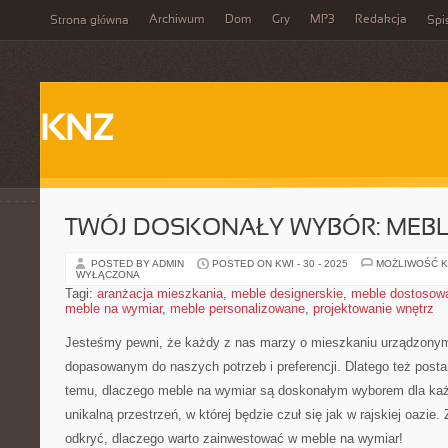
Archiwum
Dom
Gry
MP3
Redakcja
Strona główna
Spi
KNZ
TWÓJ DOSKONAŁY WYBÓR: MEBL
POSTED BY ADMIN
POSTED ON KWI - 30 - 2025
MOŻLIWOŚĆ 
WYŁĄCZONA
Tagi:
aranżacja mieszkania
,
meble designerskie
,
meble dostosow
meble na wymiar
,
meble personalizowane
,
projektowanie wnętrz
Jesteśmy pewni, że każdy z nas marzy o mieszkaniu urządzonym 
dopasowanym do naszych potrzeb i preferencji. Dlatego też postan
temu, dlaczego meble na wymiar są ​doskonałym wyborem dla każd
unikalną przestrzeń, w której będzie czuł⁢ się​ jak w rajskiej oazie
odkryć, dlaczego warto zainwestować​ w meble na wymiar!