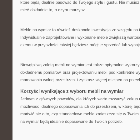
które będą idealnie pasować do ⁤Twojego stylu i gustu. Nie musi
mieć dokładnie to, o czym​ marzysz.
Meble na wymiar to również⁣ doskonała inwestycja⁣ ze względu na 
Indywidualnie zaprojektowane i wykonane meble zwiększą wartoś
czemu w przyszłości łatwiej będziesz mógł je sprzedać lub wynaj
Niewątpliwą zaletą mebli na wymiar‌ jest także optymalne wykorzys
⁣dokładnemu pomiarowi oraz projektowaniu mebli pod konkretne wy
marnowania wolnej przestrzeni i zyskasz więcej miejsca na przec
Korzyści wynikające z wyboru⁤ mebli ​na ‍wymiar
Jednym z głównych powodów, dla których⁣ warto⁣ rozważyć zakup m
możliwość idealnego dopasowania ich do przestrzeni, w której bę
martwić się o ⁤to, czy standardowe meble​ zmieszczą się ⁣w Twoim 
na wymiar będą ⁤idealnie dopasowane do⁤ Twoich potrzeb.