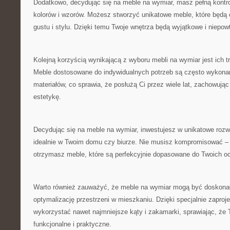
Dodatkowo, ‍decydując ⁣się na meble na wymiar, ⁤masz pełną kont
kolorów i wzorów. Możesz ⁢stworzyć unikatowe meble,⁣ które⁣ będą
gustu i stylu. Dzięki temu Twoje wnętrza będą wyjątkowe i niepow
Kolejną korzyścią wynikającą z wyboru mebli na wymiar jest ich t
Meble dostosowane do indywidualnych potrzeb są często wykonan
materiałów, co sprawia, że‌ posłużą Ci przez wiele lat, zachowując
estetykę.
Decydując się na meble na wymiar, inwestujesz w ⁤unikatowe ⁢rozw
idealnie w Twoim domu czy biurze.‌ Nie musisz kompromisować –
otrzymasz meble, które są perfekcyjnie dopasowane do Twoich oc
Warto również zauważyć, że meble na wymiar‍ mogą być doskona
optymalizację przestrzeni w mieszkaniu. Dzięki specjalnie zap
wykorzystać nawet najmniejsze kąty ‍i zakamarki, sprawiając, że
funkcjonalne⁤ i praktyczne.