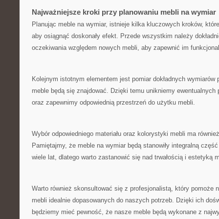
Najważniejsze kroki przy planowaniu mebli na ⁣wymiar
Planując meble na‌ wymiar, istnieje kilka kluczowych kroków, któr
aby osiągnąć doskonały efekt. Przede wszystkim należy dokładnie
oczekiwania względem nowych mebli, aby zapewnić im funkcjonal
Kolejnym‌ istotnym ​elementem jest pomiar dokładnych wymiarów
meble będą‌ się znajdować. Dzięki temu unikniemy ewentualnyc
oraz zapewnimy odpowiednią przestrzeń ‍do użytku mebli.
Wybór odpowiedniego materiału oraz kolorystyki mebli ma równie
Pamiętajmy,​ że meble na wymiar będą stanowiły ​integralną część
wiele lat, dlatego warto zastanowić się nad trwałością i estetyką m
Warto również skonsultować się z ​profesjonalistą, który pomoże 
mebli idealnie dopasowanych do naszych potrzeb. Dzięki ich dośw
będziemy⁤ mieć ⁢pewność, ⁢że nasze meble będą wykonane z najwy