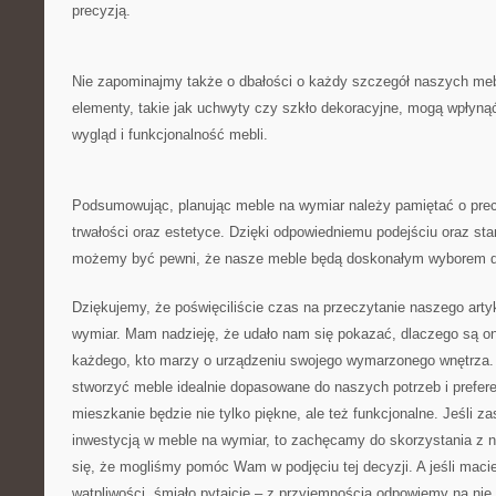
precyzją.
Nie zapominajmy także o dbałości o każdy szczegół naszych meb
elementy,‌ takie jak uchwyty czy szkło⁢ dekoracyjne, mogą wpłyną
wygląd i funkcjonalność mebli.
Podsumowując, planując meble⁤ na‌ wymiar należy pamiętać o precy
trwałości oraz estetyce. Dzięki odpowiedniemu podejściu oraz s
możemy być pewni, że nasze meble będą doskonałym ⁢wyborem d
Dziękujemy, że poświęciliście czas na przeczytanie‍ naszego artyk
wymiar. Mam nadzieję, że udało‍ nam się pokazać, dlaczego są 
każdego, kto marzy ⁣o urządzeniu swojego wymarzonego wnętrza
stworzyć meble ‍idealnie dopasowane do naszych potrzeb i prefere
mieszkanie będzie nie tylko piękne, ale też ‍funkcjonalne. Jeśli ‍z
inwestycją w meble na wymiar, to zachęcamy do skorzystania z 
się, ‌że mogliśmy pomóc Wam w⁣ podjęciu tej decyzji. A jeśli macie
wątpliwości, śmiało pytajcie – z przyjemnością odpowiemy na n