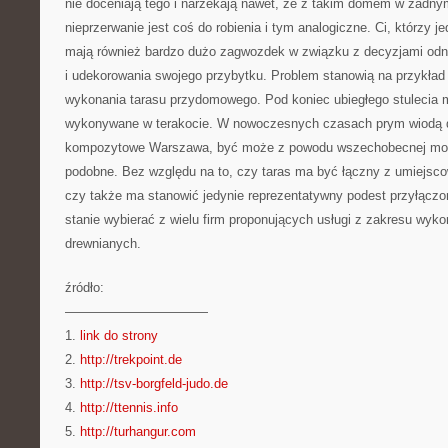
nie doceniają tego i narzekają nawet, że z takim domem w żadnym
nieprzerwanie jest coś do robienia i tym analogiczne. Ci, którzy 
mają również bardzo dużo zagwozdek w związku z decyzjami odn
i udekorowania swojego przybytku. Problem stanowią na przykład
wykonania tarasu przydomowego. Pod koniec ubiegłego stulecia 
wykonywane w terakocie. W nowoczesnych czasach prym wiodą do
kompozytowe Warszawa, być może z powodu wszechobecnej mody
podobne. Bez względu na to, czy taras ma być łączny z umiejs
czy także ma stanowić jedynie reprezentatywny podest przyłącz
stanie wybierać z wielu firm proponujących usługi z zakresu wyk
drewnianych.
źródło:
———————————
1.
link do strony
2.
http://trekpoint.de
3.
http://tsv-borgfeld-judo.de
4.
http://ttennis.info
5.
http://turhangur.com