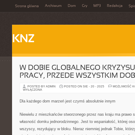
Archiwum
Dom
Gry
MP3
Redakcja
Strona główna
Spi
KNZ
W DOBIE GLOBALNEGO KRYZYSU
PRACY, PRZEDE WSZYSTKIM DO
POSTED BY ADMIN
POSTED ON SIE - 20 - 2025
MOŻLIWOŚĆ 
WYŁĄCZONA
Dla każdego dom marzeń jest czymś absolutnie innym
Niewielu z mieszkańców stworzonego przez nas kraju ma prawo s
własność domku jednorodzinnego. Jest to wspaniałość, której o
wszyscy, rezydujący w bloku. Nieraz niemniej jednak Tobie, któr