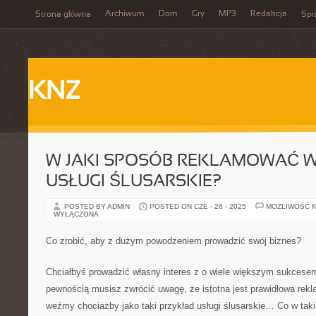
Archiwum
Dom
Gry
MP3
Redakcja
Strona główna
Spi
KNZ
W JAKI SPOSÓB REKLAMOWAĆ 
USŁUGI ŚLUSARSKIE?
POSTED BY ADMIN
POSTED ON CZE - 26 - 2025
MOŻLIWOŚĆ 
WYŁĄCZONA
Co zrobić, aby z dużym powodzeniem prowadzić swój biznes?
Chciałbyś prowadzić własny interes z o wiele większym sukcese
pewnością musisz zwrócić uwagę, że istotna jest prawidłowa rekl
weźmy chociażby jako taki przykład usługi ślusarskie… Co w taki