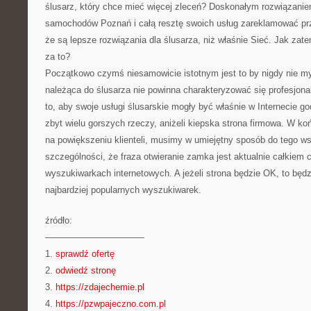
ślusarz, który chce mieć więcej zleceń? Doskonałym rozwiązaniem
samochodów Poznań i całą resztę swoich usług zareklamować prz
że są lepsze rozwiązania dla ślusarza, niż właśnie Sieć. Jak zat
za to?
Początkowo czymś niesamowicie istotnym jest to by nigdy nie myś
należąca do ślusarza nie powinna charakteryzować się profesjona
to, aby swoje usługi ślusarskie mogły być właśnie w Internecie g
zbyt wielu gorszych rzeczy, aniżeli kiepska strona firmowa. W k
na powiększeniu klienteli, musimy w umiejętny sposób do tego w
szczególności, że fraza otwieranie zamka jest aktualnie całkiem
wyszukiwarkach internetowych. A jeżeli strona będzie OK, to będ
najbardziej popularnych wyszukiwarek.
źródło:
———————————
1.
sprawdź ofertę
2.
odwiedź stronę
3.
https://zdajechemie.pl
4.
https://pzwpajeczno.com.pl