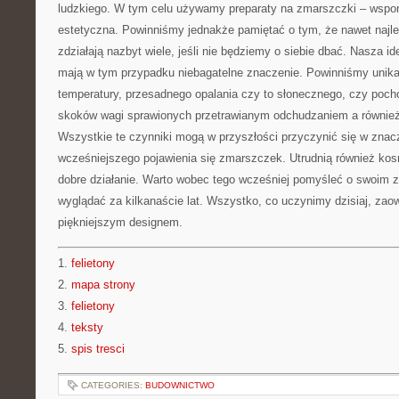
ludzkiego. W tym celu używamy preparaty na zmarszczki – wspo
estetyczna. Powinniśmy jednakże pamiętać o tym, że nawet najl
zdziałają nazbyt wiele, jeśli nie będziemy o siebie dbać. Nasza id
mają w tym przypadku niebagatelne znaczenie. Powinniśmy unik
temperatury, przesadnego opalania czy to słonecznego, czy poch
skoków wagi sprawionych przetrawianym odchudzaniem a również 
Wszystkie te czynniki mogą w przyszłości przyczynić się w zna
wcześniejszego pojawienia się zmarszczek. Utrudnią również k
dobre działanie. Warto wobec tego wcześniej pomyśleć o swoim z
wyglądać za kilkanaście lat. Wszystko, co uczynimy dzisiaj, zao
piękniejszym designem.
1.
felietony
2.
mapa strony
3.
felietony
4.
teksty
5.
spis tresci
CATEGORIES:
BUDOWNICTWO