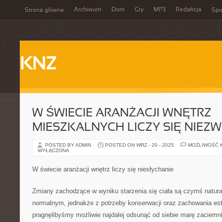
Archiwum
Dom
Gry
MP3
Redakcja
Strona główna
Spi
KNZ
W ŚWIECIE ARANŻACJI WNĘTRZ
MIESZKALNYCH LICZY SIĘ NIEZ
POSTED BY ADMIN
POSTED ON WRZ - 20 - 2025
MOŻLIWOŚĆ 
WYŁĄCZONA
W świecie aranżacji wnętrz liczy się niesłychanie
Zmiany zachodzące w wyniku starzenia się ciała są czymś natura
normalnym, jednakże z potrzeby konserwacji oraz zachowania es
pragnęlibyśmy możliwie najdalej odsunąć od siebie marę zaciem