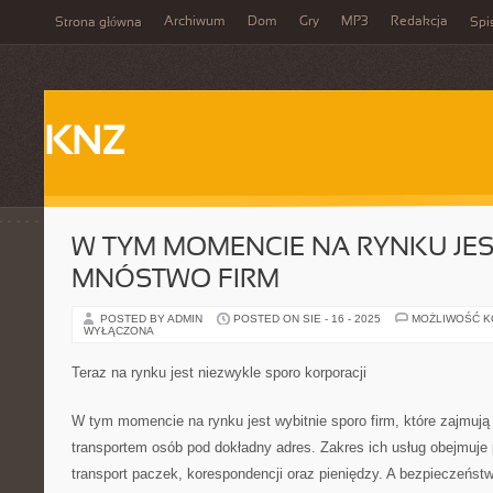
Archiwum
Dom
Gry
MP3
Redakcja
Strona główna
Spi
KNZ
W TYM MOMENCIE NA RYNKU JE
MNÓSTWO FIRM
POSTED BY ADMIN
POSTED ON SIE - 16 - 2025
MOŻLIWOŚĆ 
WYŁĄCZONA
Teraz na rynku jest niezwykle sporo korporacji
W tym momencie na rynku jest wybitnie sporo firm, które zajmu
transportem osób pod dokładny adres. Zakres ich usług obejmuje 
transport paczek, korespondencji oraz pieniędzy. A bezpieczeńst