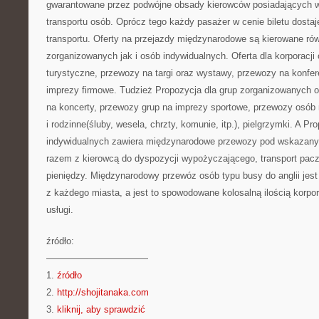
gwarantowane przez podwójne obsady kierowców posiadających ws
transportu osób. Oprócz tego każdy pasażer w cenie biletu dosta
transportu. Oferty na przejazdy międzynarodowe są kierowane równ
zorganizowanych jak i osób indywidualnych. Oferta dla korporacj
turystyczne, przewozy na targi oraz wystawy, przewozy na konfer
imprezy firmowe. Tudzież Propozycja dla grup zorganizowanych 
na koncerty, przewozy grup na imprezy sportowe, przewozy osób
i rodzinne(śluby, wesela, chrzty, komunie, itp.), pielgrzymki. A Pr
indywidualnych zawiera międzynarodowe przewozy pod wskazany
razem z kierowcą do dyspozycji wypożyczającego, transport pacz
pieniędzy. Międzynarodowy przewóz osób typu busy do anglii jes
z każdego miasta, a jest to spowodowane kolosalną ilością korporac
usługi.
źródło:
———————————
1.
źródło
2.
http://shojitanaka.com
3.
kliknij, aby sprawdzić