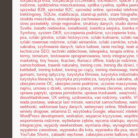
socjalizacja kota
,
socjalizacja szczeniaka
,
socrealizm
,
spacer z 
rodzinne
,
spółdzielnia mieszkaniowa
,
spółka cywilna
,
spółka jawn
sprzedaż B2B
,
sprzedaż B2C
,
sprzedaż online
,
sprzedaż telefoni
trekkingowy
,
SQLite
,
stabilizacja
,
stand-up polski
,
stare fotografie
stodoła mieszkalna
,
stomatologia zachowawcza
,
storytelling
,
stor
stres przewlekły
,
stroje regionalne
,
struktury danych
,
studio domo
Svelte
,
światło niebieskie
,
światłowód
,
świetlica wiejska
,
świnka 
Symfony
,
system OKR
,
szczepienia podróżne
,
szczepienie kota
,
psa
,
szlaki górskie
,
szlaki historyczne
,
szlaki kulinarne
,
szlaki n
szlaki rowerowe rodzinne
,
szlaki winiarskie
,
szlaki zamków
,
sztuk
sakralna
,
szyfrowanie danych
,
tańce ludowe
,
tanie noclegi
,
teatr 
techniczne SEO
,
techniki oddechowe
,
teleopieka
,
terapia online
,
t
termy
,
terrarium
,
testowanie oprogramowania
,
testy integracyjne
,
marketing
,
tiny house
,
tkactwo
,
tłumacz offline
,
tradycje rodzinne
samochodowe
,
trawnik naturalny
,
trening core
,
trening dla dzieci
,
kettlebell
,
trening kobiet
,
trening po ciąży
,
trening równowagi
,
tren
gumami
,
tuning optyczny
,
turystyka filmowa
,
turystyka industrialn
turystyka literacka
,
turystyka przyrodnicza
,
turystyka sakralna
,
ub
ubezpieczenie OC
,
ubezpieczenie podróżne
,
uczenie maszynowe
najmu
,
umowa o dzieło
,
umowa o pracę
,
umowa zlecenie
,
umowy
uprawa papryki
,
uprawa pomidorów
,
uprawa truskawek
,
uważność
dwuskładnikowe
,
UX writing
,
uzdrowiska
,
van rodzinny
,
vanlife
,
V
wada postawy
,
wakacje last minute
,
warsztat samochodowy
,
wart
webhooki
,
wektorowe bazy danych
,
weterynarz online
,
Wielkanoc 
winiety drogowe
,
witamina D
,
wizytówka Google
,
własność intelek
WordPress development
,
workation
,
wsparcie kryzysowe
,
wspóln
wspomnienia rodzinne
,
wybielanie zębów
,
wycena startupu
,
wycin
integracyjne
,
wyjazdy weekendowe
,
wymiana oleju
,
wynagrodzeni
wypalenie zawodowe
,
wyprawka dla kota
,
wyprawka dla psa
,
wyst
YouTube Shorts
,
zabawki węchowe
,
zabezpieczenie balkonu dla 