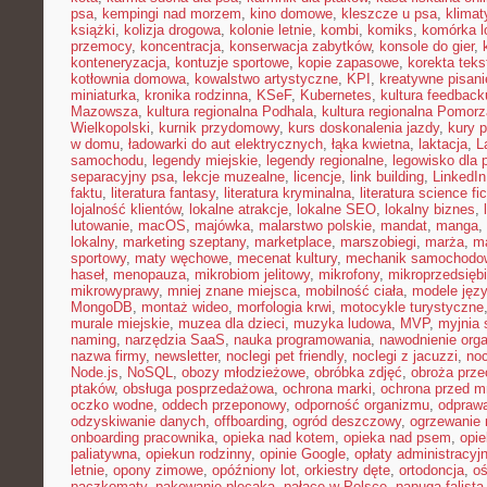
psa
,
kempingi nad morzem
,
kino domowe
,
kleszcze u psa
,
klima
książki
,
kolizja drogowa
,
kolonie letnie
,
kombi
,
komiks
,
komórka l
przemocy
,
koncentracja
,
konserwacja zabytków
,
konsole do gier
,
konteneryzacja
,
kontuzje sportowe
,
kopie zapasowe
,
korekta teks
kotłownia domowa
,
kowalstwo artystyczne
,
KPI
,
kreatywne pisani
miniaturka
,
kronika rodzinna
,
KSeF
,
Kubernetes
,
kultura feedback
Mazowsza
,
kultura regionalna Podhala
,
kultura regionalna Pomorz
Wielkopolski
,
kurnik przydomowy
,
kurs doskonalenia jazdy
,
kury 
w domu
,
ładowarki do aut elektrycznych
,
łąka kwietna
,
laktacja
,
L
samochodu
,
legendy miejskie
,
legendy regionalne
,
legowisko dla 
separacyjny psa
,
lekcje muzealne
,
licencje
,
link building
,
LinkedIn
faktu
,
literatura fantasy
,
literatura kryminalna
,
literatura science fic
lojalność klientów
,
lokalne atrakcje
,
lokalne SEO
,
lokalny biznes
,
lutowanie
,
macOS
,
majówka
,
malarstwo polskie
,
mandat
,
manga
,
lokalny
,
marketing szeptany
,
marketplace
,
marszobiegi
,
marża
,
ma
sportowy
,
maty węchowe
,
mecenat kultury
,
mechanik samochodo
haseł
,
menopauza
,
mikrobiom jelitowy
,
mikrofony
,
mikroprzedsięb
mikrowyprawy
,
mniej znane miejsca
,
mobilność ciała
,
modele jęz
MongoDB
,
montaż wideo
,
morfologia krwi
,
motocykle turystyczne
murale miejskie
,
muzea dla dzieci
,
muzyka ludowa
,
MVP
,
myjnia
naming
,
narzędzia SaaS
,
nauka programowania
,
nawodnienie org
nazwa firmy
,
newsletter
,
noclegi pet friendly
,
noclegi z jacuzzi
,
noc
Node.js
,
NoSQL
,
obozy młodzieżowe
,
obróbka zdjęć
,
obroża prz
ptaków
,
obsługa posprzedażowa
,
ochrona marki
,
ochrona przed 
oczko wodne
,
oddech przeponowy
,
odporność organizmu
,
odprawa
odzyskiwanie danych
,
offboarding
,
ogród deszczowy
,
ogrzewanie 
onboarding pracownika
,
opieka nad kotem
,
opieka nad psem
,
opi
paliatywna
,
opiekun rodzinny
,
opinie Google
,
opłaty administracyj
letnie
,
opony zimowe
,
opóźniony lot
,
orkiestry dęte
,
ortodoncja
,
oś
paczkomaty
,
pakowanie plecaka
,
pałace w Polsce
,
papuga falista