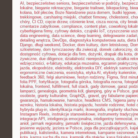
AI
,
bezpieczeństwo seniora
,
bezpieczeństwo w podróży
,
bezpiecz
lokalne
,
bieganie rekreacyjne
,
bieganie trailowe
,
bikepacking
,
biw
kolana
,
ból pleców
,
Boże Narodzenie poza domem
,
budki lęgowe
,
trekkingowe
,
carsharing miejski
,
chatbot firmowy
,
cholesterol
,
cho
chóry
,
CI CD
,
cięcie drzew
,
ciśnienie krwi
,
cisza nocna
,
city brea
cmentarze zabytkowe
,
compliance
,
content plan
,
coworking lokal
cyberhigiena firmy
,
cyfrowy detoks
,
czujniki IoT
,
czyszczenie usz
data engineering
,
data science
,
deep learning
,
delegowanie zadań
detailing wnętrza
,
DevOps
,
diagnostyka komputerowa auta
,
dieta
Django
,
długi weekend
,
Docker
,
dom kultury
,
dom letniskowy
,
Dom
szkieletowy
,
dom tymczasowy dla zwierząt
,
domek całoroczny
,
d
dostępność cyfrowa
,
dotacje dla firm
,
dożynki
,
drapak dla kota
,
d
żywiczne
,
due diligence
,
działalność nierejestrowana
,
działka rek
wdzięczności
,
e-faktury
,
edukacja muzealna
,
egzamin praktyczny
jazda
,
ekopodróże
,
elektrolity
,
elektronika DIY
,
elektryk samocho
ergonomiczne ćwiczenia
,
eseistyka
,
etyka AI
,
etykiety kurierskie
feedback 360
,
felgi aluminiowe
,
festyn rodzinny
,
Figma
,
first minu
folia PPF
,
fortyfikacje
,
fotografia górska
,
fotografia nocna
,
fotogra
lokalna
,
frontend
,
fulfillment
,
full stack
,
gady domowe
,
garaż podz
lamparci
,
genealogia
,
geometria kół
,
glamping
,
góry w Polsce
,
gra
osobiste
,
granty kulturalne
,
GraphQL
,
gravel
,
gry fabularne papie
gwarancja
,
hamakowanie
,
hamulce
,
headless CMS
,
higiena jamy 
wzroku
,
historia lokalna
,
historia pojazdu
,
hostele rodzinne
,
hotel 
hybryda plug-in
,
identyfikacja marki
,
ikonografia
,
implanty słucho
Instagram Reels
,
instrukcje stanowiskowe
,
instrumenty tradycyjn
integracje API
,
inteligencja emocjonalna
,
inteligentny termostat
,
in
anioł
,
jarmark regionalny
,
jarmarki świąteczne
,
jazda defensywna
,
jesienne wyjazdy
,
jeziora w Polsce
,
joga dla początkujących
,
kaj
publikacji
,
kalistenika
,
kamera internetowa
,
kampanie sezonowe
,
kota
,
karma sucha dla psa
,
karmnik dla ptaków
,
kasa fiskalna onl