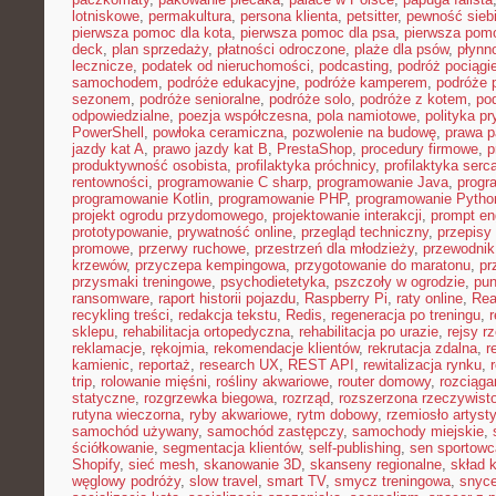
lotniskowe
,
permakultura
,
persona klienta
,
petsitter
,
pewność sieb
pierwsza pomoc dla kota
,
pierwsza pomoc dla psa
,
pierwsza pom
deck
,
plan sprzedaży
,
płatności odroczone
,
plaże dla psów
,
płynn
lecznicze
,
podatek od nieruchomości
,
podcasting
,
podróż pociąg
samochodem
,
podróże edukacyjne
,
podróże kamperem
,
podróże 
sezonem
,
podróże senioralne
,
podróże solo
,
podróże z kotem
,
po
odpowiedzialne
,
poezja współczesna
,
pola namiotowe
,
polityka p
PowerShell
,
powłoka ceramiczna
,
pozwolenie na budowę
,
prawa p
jazdy kat A
,
prawo jazdy kat B
,
PrestaShop
,
procedury firmowe
,
p
produktywność osobista
,
profilaktyka próchnicy
,
profilaktyka serc
rentowności
,
programowanie C sharp
,
programowanie Java
,
progr
programowanie Kotlin
,
programowanie PHP
,
programowanie Pytho
projekt ogrodu przydomowego
,
projektowanie interakcji
,
prompt en
prototypowanie
,
prywatność online
,
przegląd techniczny
,
przepisy
promowe
,
przerwy ruchowe
,
przestrzeń dla młodzieży
,
przewodnik
krzewów
,
przyczepa kempingowa
,
przygotowanie do maratonu
,
pr
przysmaki treningowe
,
psychodietetyka
,
pszczoły w ogrodzie
,
pun
ransomware
,
raport historii pojazdu
,
Raspberry Pi
,
raty online
,
Rea
recykling treści
,
redakcja tekstu
,
Redis
,
regeneracja po treningu
,
r
sklepu
,
rehabilitacja ortopedyczna
,
rehabilitacja po urazie
,
rejsy r
reklamacje
,
rękojmia
,
rekomendacje klientów
,
rekrutacja zdalna
,
r
kamienic
,
reportaż
,
research UX
,
REST API
,
rewitalizacja rynku
,
trip
,
rolowanie mięśni
,
rośliny akwariowe
,
router domowy
,
rozciąga
statyczne
,
rozgrzewka biegowa
,
rozrząd
,
rozszerzona rzeczywist
rutyna wieczorna
,
ryby akwariowe
,
rytm dobowy
,
rzemiosło artyst
samochód używany
,
samochód zastępczy
,
samochody miejskie
,
ściółkowanie
,
segmentacja klientów
,
self-publishing
,
sen sportowc
Shopify
,
sieć mesh
,
skanowanie 3D
,
skanseny regionalne
,
skład k
węglowy podróży
,
slow travel
,
smart TV
,
smycz treningowa
,
snyce