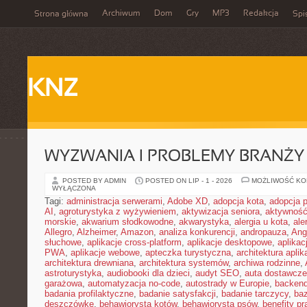
Archiwum
Dom
Gry
MP3
Redakcja
Strona główna
Spi
KNZ
WYZWANIA I PROBLEMY BRANŻY
POSTED BY ADMIN
POSTED ON LIP - 1 - 2026
MOŻLIWOŚĆ K
WYŁĄCZONA
Tagi:
administracja serwerami
,
Adobe XD
,
adopcja kota
,
adopcja 
AI
,
agroturystyka z wyżywieniem
,
aktywizacja seniora
,
aktywność
morskie
,
akwarium słodkowodne
,
akwarystyka
,
alergia u kota
,
ale
Allegro
,
Alzheimer
,
Amazon
,
analiza konkurencji
,
andropauza
,
Ang
słuchowe
,
aplikacje cross-platform
,
aplikacje desktopowe
,
aplikac
PWA
,
aplikacje webowe
,
apteczka turystyczna
,
architektura aplika
architektura drewniana
,
architektura systemów
,
archiwa rodzinne
,
astroturystyka
,
audiobooki dla dzieci
,
audyt SEO
,
auta dostawcze
garażowa
,
automatyzacja no-code
,
autostrady w Europie
,
backen
badania profilaktyczne
,
badanie satysfakcji
,
badanie tarczycy
,
ba
deszczówkę
,
behawiorysta kotów
,
behawiorysta psów
,
benefity p