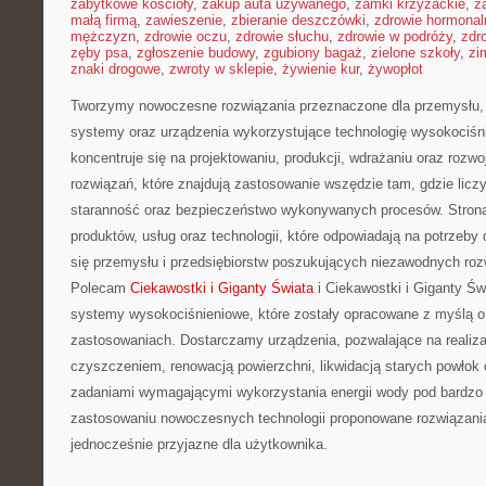
zabytkowe kościoły
,
zakup auta używanego
,
zamki krzyżackie
,
z
małą firmą
,
zawieszenie
,
zbieranie deszczówki
,
zdrowie hormonal
mężczyzn
,
zdrowie oczu
,
zdrowie słuchu
,
zdrowie w podróży
,
zdr
zęby psa
,
zgłoszenie budowy
,
zgubiony bagaż
,
zielone szkoły
,
zi
znaki drogowe
,
zwroty w sklepie
,
żywienie kur
,
żywopłot
Tworzymy nowoczesne rozwiązania przeznaczone dla przemysłu,
systemy oraz urządzenia wykorzystujące technologię wysokociśn
koncentruje się na projektowaniu, produkcji, wdrażaniu oraz roz
rozwiązań, które znajdują zastosowanie wszędzie tam, gdzie licz
staranność oraz bezpieczeństwo wykonywanych procesów. Strona 
produktów, usług oraz technologii, które odpowiadają na potrzeby
się przemysłu i przedsiębiorstw poszukujących niezawodnych roz
Polecam
Ciekawostki i Giganty Świata
i Ciekawostki i Giganty Św
systemy wysokociśnieniowe, które zostały opracowane z myślą o
zastosowaniach. Dostarczamy urządzenia, pozwalające na realiz
czyszczeniem, renowacją powierzchni, likwidacją starych powłok
zadaniami wymagającymi wykorzystania energii wody pod bardzo 
zastosowaniu nowoczesnych technologii proponowane rozwiązani
jednocześnie przyjazne dla użytkownika.